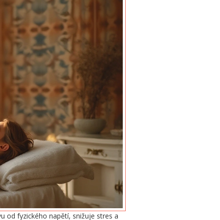
od fyzického napětí, snižuje stres a