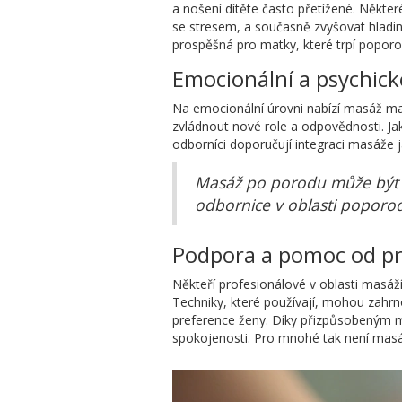
a nošení dítěte často přetížené. Někte
se stresem, a současně zvyšovat hladi
prospěšná pro matky, které trpí poporo
Emocionální a psychick
Na emocionální úrovni nabízí masáž mat
zvládnout nové role a odpovědnosti. Jakm
odborníci doporučují integraci masáže j
Masáž po porodu může být k
odbornice v oblasti poporod
Podpora a pomoc od pr
Někteří profesionálové v oblasti masáží
Techniky, které používají, mohou zahr
preference ženy. Díky přizpůsobeným m
spokojenosti. Pro mnohé tak není masáž