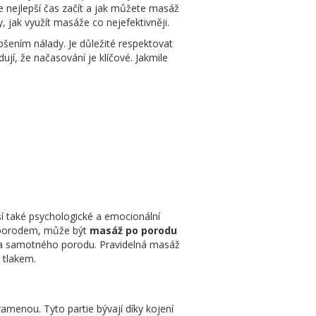
je nejlepší čas začít a jak můžete masáž
jak využít masáže co nejefektivněji.
šením nálady. Je důležité respektovat
jí, že načasování je klíčové. Jakmile
í také psychologické a emocionální
la porodem, může být
masáž po porodu
 a samotného porodu. Pravidelná masáž
 tlakem.
amenou. Tyto partie bývají díky kojení