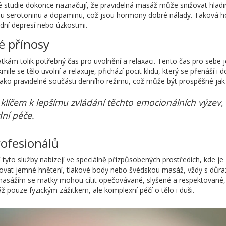
ré studie dokonce naznačují, že pravidelná masáž může snižovat hladi
nu serotoninu a dopaminu, což jsou hormony dobré nálady. Taková h
dní depresí nebo úzkostmi.
é přínosy
kám tolik potřebný čas pro uvolnění a relaxaci. Tento čas pro sebe je
ile se tělo uvolní a relaxuje, přichází pocit klidu, který se přenáší i
ako pravidelné součásti denního režimu, což může být prospěšné jak p
líčem k lepšímu zvládání těchto emocionálních výzev, 
ní péče.
ofesionálů
 tyto služby nabízejí ve speciálně přizpůsobených prostředích, kde je
novat jemné hnětení, tlakové body nebo švédskou masáž, vždy s důraz
asážím se matky mohou cítit opečovávané, slyšené a respektované, c
 pouze fyzickým zážitkem, ale komplexní péčí o tělo i duši.