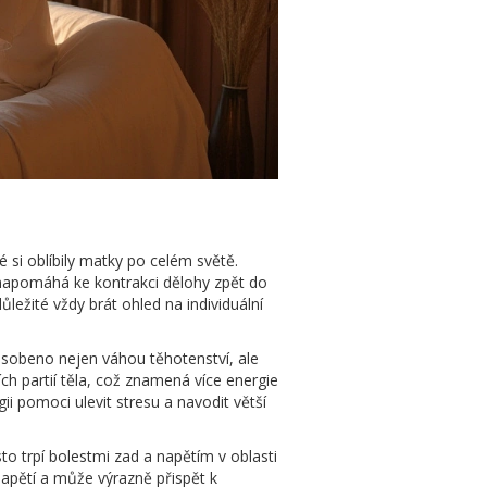
si oblíbily matky po celém světě.
a napomáhá ke kontrakci dělohy zpět do
ležité vždy brát ohled na individuální
sobeno nejen váhou těhotenství, ale
h partií těla, což znamená více energie
 pomoci ulevit stresu a navodit větší
to trpí bolestmi zad a napětím v oblasti
apětí a může výrazně přispět k