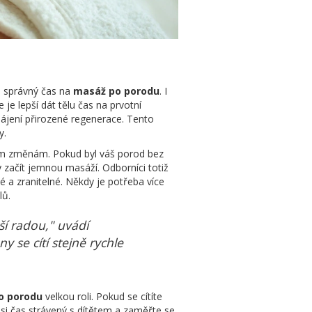
n správný čas na
masáž po porodu
. I
e lepší dát tělu čas na prvotní
ájení přirozené regenerace. Tento
y.
vým změnám. Pokud byl váš porod bez
y začít jemnou masáží. Odborníci totiž
é a zranitelné. Někdy je potřeba více
lů.
í radou," uvádí
 se cítí stejně rychle
o porodu
velkou roli. Pokud se cítíte
 si čas strávený s dítětem a zaměřte se