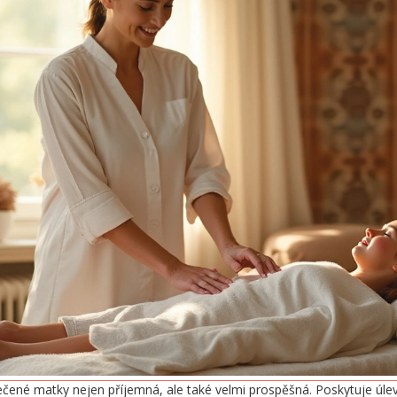
né matky nejen příjemná, ale také velmi prospěšná. Poskytuje úlevu 