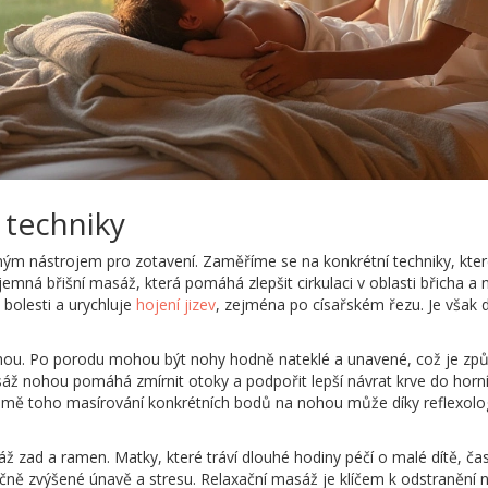
 techniky
m nástrojem pro zotavení. Zaměříme se na konkrétní techniky, které 
jemná břišní masáž, která pomáhá zlepšit cirkulaci v oblasti břicha 
 bolesti a urychluje
hojení jizev
, zejména po císařském řezu. Je však dů
hou. Po porodu mohou být nohy hodně nateklé a unavené, což je způ
 nohou pomáhá zmírnit otoky a podpořit lepší návrat krve do horníc
omě toho masírování konkrétních bodů na nohou může díky reflexologii
ž zad a ramen. Matky, které tráví dlouhé hodiny péčí o malé dítě, čas
ně zvýšené únavě a stresu. Relaxační masáž je klíčem k odstranění n