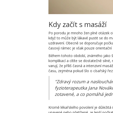
Kdy začít s masáží
Po porodu je mnoho žen plné otázek ohl
když to může být lákavé pustit se do m
uzdravení. Obecně se doporučuje počka
časový rámec je však pouze orientační a
Během tohoto období, známého jako šes
komplikací a cítíte se dostatečně silné
varují, že příliš časná a intenzivní mas
času, zejména pokud šlo o císařský řez
"Zdravý rozum a naslouchán
fyzioterapeutka Jana Novákov
zotavené, a co pomáhá jedn
Kromě lékařského povolení je důležitá 
unavené nebo přetížené, je lepší počkat