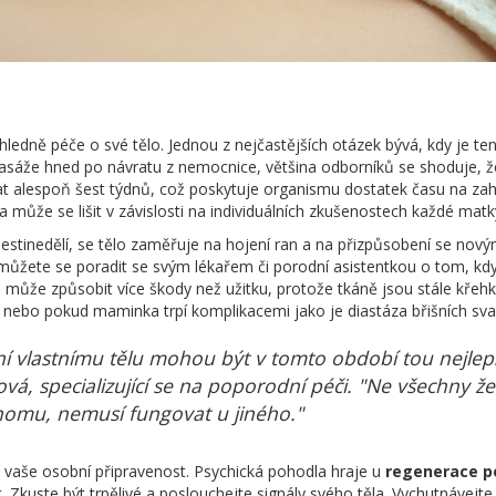
edně péče o své tělo. Jednou z nejčastějších otázek bývá, kdy je te
asáže hned po návratu z nemocnice, většina odborníků se shoduje, že j
t alespoň šest týdnů, což poskytuje organismu dostatek času na zah
 může se lišit v závislosti na individuálních zkušenostech každé matk
tinedělí, se tělo zaměřuje na hojení ran a na přizpůsobení se no
, můžete se poradit se svým lékařem či porodní asistentkou o tom, kd
áž může způsobit více škody než užitku, protože tkáně jsou stále křehk
 nebo pokud maminka trpí komplikacemi jako je diastáza břišních sva
í vlastnímu tělu mohou být v tomto období tou nejlepš
á, specializující se na poporodní péči. "Ne všechny ženy
omu, nemusí fungovat u jiného."
i vaše osobní připravenost. Psychická pohodla hraje u
regenerace p
. Zkuste být trpělivé a poslouchejte signály svého těla. Vychutnávejte