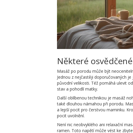
Některé osvědčené
Masáž po porodu může být neocenitelný
Jednou z nejčastěji doporučovaných je 
původní velikosti. Též pomáhá ulevit od
stav a pohodlí matky.
Další oblíbenou technikou je masáž no
také dlouhou námahou při porodu. Masáž
a lepší pocit pro čerstvou maminku. Kr
pocit uvolnění.
Není nic neobvyklého ani relaxační masá
ramen. Toto napětí může vést ke zbyteč