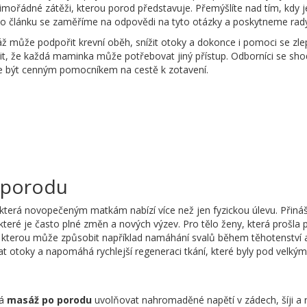
 mimořádné zátěži, kterou porod představuje. Přemýšlíte nad tím, kdy 
o článku se zaměříme na odpovědi na tyto otázky a poskytneme rady, 
může podpořit krevní oběh, snížit otoky a dokonce i pomoci se zlep
it, že každá maminka může potřebovat jiný přístup. Odborníci se shodu
e být cenným pomocníkem na cestě k zotavení.
 porodu
která novopečeným matkám nabízí více než jen fyzickou úlevu. Přináš
, které je často plné změn a nových výzev. Pro tělo ženy, která proš
, kterou může způsobit například namáhání svalů během těhotenství
 otoky a napomáhá rychlejší regeneraci tkání, které byly pod velkým
há
masáž po porodu
uvolňovat nahromaděné napětí v zádech, šíji a r