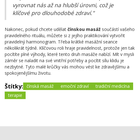
vyrovnat nás až na hlubší úrovni, což je
klíčové pro dlouhodobé zdraví."
Nakonec, pokud chcete udělat
čínskou masáž
součástí vašeho
pravidelného rituálu, můžete si z jejího praktikování vytvořit
pravidelný harmonogram. Třeba krátké masážní seance
několikrát týdně. Klíčovou roli hraje pravidelnost, protože jen tak
pocítíte plné výhody, které tento druh masáže nabízí. Mít v mysli
záměr se naladit na své vnitřní potřeby a pocítit sílu klidu je
nezbytné. Tyto malé krůčky vás mohou vést ke zdravějšímu a
spokojenějšímu životu.
Štítky:
čínská masáž
emoční zdraví
tradiční medicína
terapie