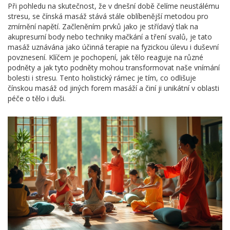
Při pohledu na skutečnost, že v dnešní době čelíme neustálému
stresu, se čínská masáž stává stále oblíbenější metodou pro
zmírnění napětí. Začleněním prvků jako je střídavý tlak na
akupresurní body nebo techniky mačkání a tření svalů, je tato
masáž uznávána jako účinná terapie na fyzickou úlevu i duševní
povznesení. Klíčem je pochopení, jak tělo reaguje na různé
podněty a jak tyto podněty mohou transformovat naše vnímání
bolesti i stresu. Tento holistický rámec je tím, co odlišuje
čínskou masáž od jiných forem masáží a činí ji unikátní v oblasti
péče o tělo i duši.