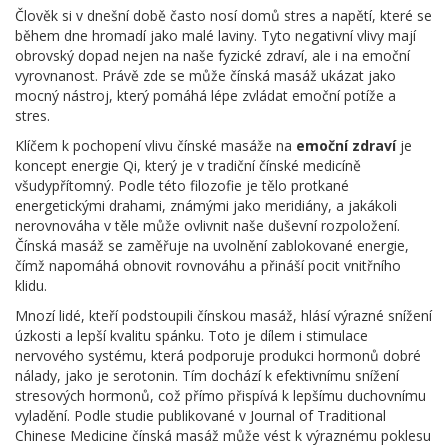
Člověk si v dnešní době často nosí domů stres a napětí, které se
během dne hromadí jako malé laviny. Tyto negativní vlivy mají
obrovský dopad nejen na naše fyzické zdraví, ale i na emoční
vyrovnanost. Právě zde se může čínská masáž ukázat jako
mocný nástroj, který pomáhá lépe zvládat emoční potíže a
stres.
Klíčem k pochopení vlivu čínské masáže na
emoční zdraví
je
koncept energie Qi, který je v tradiční čínské medicíně
všudypřítomný. Podle této filozofie je tělo protkané
energetickými drahami, známými jako meridiány, a jakákoli
nerovnováha v těle může ovlivnit naše duševní rozpoložení.
Čínská masáž se zaměřuje na uvolnění zablokované energie,
čímž napomáhá obnovit rovnováhu a přináší pocit vnitřního
klidu.
Mnozí lidé, kteří podstoupili čínskou masáž, hlásí výrazné snížení
úzkosti a lepší kvalitu spánku. Toto je dílem i stimulace
nervového systému, která podporuje produkci hormonů dobré
nálady, jako je serotonin. Tím dochází k efektivnímu snížení
stresových hormonů, což přímo přispívá k lepšímu duchovnímu
vyladění. Podle studie publikované v Journal of Traditional
Chinese Medicine čínská masáž může vést k výraznému poklesu