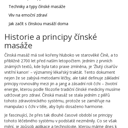
Techniky a typy čínské masáže
Vliv na emoční zdraví
Jak začít s čínskou masáží doma
Historie a principy čínské
masáže
Čínská masáž má své kořeny hluboko ve starověké Číně, a to
přibližně 2700 let před naším letopočtem. Jedním z prvních
známých textů, kde byla tato praxe zmíněna, je 'Žlutý císařův
vnitřní kanon' – významný lékařský traktát. Tento dokument
nejen že se zabývá metodami léčby, ale také definuje základní
principy rovnováhy mezi jin a jang a zásadní roli čchi – životní
energie, kterou podle filozofie tradiční čínské medicíny musíme
udržovat pro zdraví. Čínská masáž se stala jedním z pilířů
tohoto zdravotnického systému, protože se zaměřuje na
manipulaci s čchi v těle, aby bylo dosaženo harmonie.
Je fascinující, že přes tak dlouhé časové období se principy
tohoto léčebného systému v podstatě nezměnily. Co se však
mění, je způsob aplikace a technologie, kterou máme dnes k