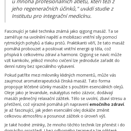
u mnoha profesionálních atletů, kteří těží z
jeho regeneračních účinků," uvádí studie z
Institutu pro integrační medicínu.
Fascinující je také technika známá jako qigong masáž. Ta se
zaměřuje na uvolnění napětí a mobilizaci vnitřní síly pomocí
rytmických pohybů a tlaku prstů. Praktikanti věří, že tato masáž
pomáhá probouzet a posilovat vnitřní energii qi těla, což
přispívá k celkovému zdraví a harmonii. Qigong se navíc může
vzít kamkoliv, jelikož mnoho cvičení lze jednoduše zařadit do
denní rutiny bez speciálního vybavení.
Pokud patříte mezi milovníky klidných momentů, může vás
zaujmout aromaterapeutická čínská masáž. Tato forma
propojuje léčebné účinky masáže s použitím esenciálních olejů.
Oleje jako je levandule, eukalyptus nebo zázvor, dodávají
masáži jedinečný relaxační zážitek. Tělo se uvolní, zbaví stresu a
přetížení, což výrazně pomáhá při napravení
emočního zdraví
.
Je až fascinující, jak jeden esenciální olej dokáže změnit
celkovou atmosféru a posunout zážitek o úroveň výš.
Je také hodné zmínky, že mnoho těchto technik lze přenést i do
domácího prostředí. I bez odborného terapeuta lze některé