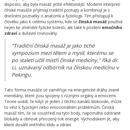
dispozici, aby byla masáž ještě efektivnější. Moderní interpreti
čínské masáže přijímají tradiční postupy a kombinují je s
dnešními poznatky o anatomii a fyziologii. Tím přistupují k
člověku jako k celému systému, kde se
čínská masáž
používá
nejen ke zmírnění fyzické bolesti, ale také k posílení
emočního
zdraví
a duševní rovnováhy.
"Tradiční čínská masáž je jako tiché
sympozium mezi tělem a myslí, kterému se
po staletí učili mistři čínské medicíny," říká dr.
Li, uznávaný odborník na čínskou medicínu v
Pekingu.
Tato forma masáže se zaměřuje na energetické dráhy zvané
meridiány, které jsou spojeny s různými orgány a emocemi.
Teorie uvádí, že když je jeden z těchto kanálů blokován, může
to vést k fyzickým nebo emocionálním problémům. Čínská
masáž tím, že se soustředí na tyto body, napomáhá odstranit
blokády a obnovit přirozený tok energie. Východiskem je, aby
klient dosáhl vnitřního klidu a zdraví.