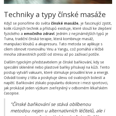
Techniky a typy čínské masáže
Když se ponoříme do světa
čínské masáže
, je fascinující zjistit,
kolik různých technik a přístupů existuje, které slouží ke zlepšení
fyzického a
emočního zdraví
. Jedním z nejznámějších typů je
Tuina, tradiční čínská terapie, která kombinuje masáž,
manipulaci kloubů a akupresuru. Tato metoda se aplikuje s
cílem obnovit rovnováhu Yinu a Yangu, což pomáhá v léčbě
mnoha zdravotních potíží od stresu až po zažívací potíže.
Dalším typickým představitelem je čínské baňkování, kdy se
speciální skleněné nebo plastové baňky přisávají na kůži. Tento
postup vytváří vakuum, které stimuluje proudění krve a energii.
Odvádí toxiny z těla a poskytuje úlevu od svalových bolestí a
napětí. Baňkování získalo popularitu dokonce i mezi sportovci,
jak prokázal jeden výzkum zveřejněný v odborném lékařském
časopise.
"Čínské baňkování se stává oblíbenou
metodou nejen u alternativních léčitelů, ale i