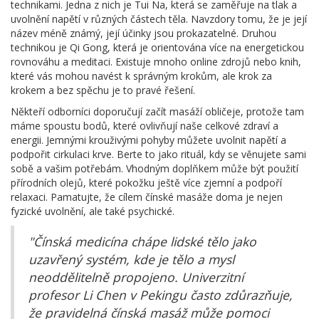
technikami. Jedna z nich je Tui Na, která se zaměřuje na tlak a
uvolnění napětí v různých částech těla. Navzdory tomu, že je její
název méně známý, její účinky jsou prokazatelné. Druhou
technikou je Qi Gong, která je orientována více na energetickou
rovnováhu a meditaci. Existuje mnoho online zdrojů nebo knih,
které vás mohou navést k správným krokům, ale krok za
krokem a bez spěchu je to pravé řešení.
Někteří odborníci doporučují začít masáží obličeje, protože tam
máme spoustu bodů, které ovlivňují naše celkové zdraví a
energii. Jemnými krouživými pohyby můžete uvolnit napětí a
podpořit cirkulaci krve. Berte to jako rituál, kdy se věnujete sami
sobě a vašim potřebám. Vhodným doplňkem může být použití
přírodních olejů, které pokožku ještě více zjemní a podpoří
relaxaci. Pamatujte, že cílem čínské masáže doma je nejen
fyzické uvolnění, ale také psychické.
"Čínská medicína chápe lidské tělo jako
uzavřený systém, kde je tělo a mysl
neoddělitelně propojeno. Univerzitní
profesor Li Chen v Pekingu často zdůrazňuje,
že pravidelná čínská masáž může pomoci