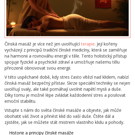
Čínská masáž je více než jen uvolňující
terapie
. Její kořeny
vycházejí z principů tradiční čínské medicíny, která se zaměřuje
na harmonii a rovnováhu energií v těle. Tento holistický přístup
spojuje fyzické a psychické zdraví a umožňuje našemu tělu
přirozeně obnovovat svou energii.
V této uspěchané době, kdy stres často vítězí nad klidem, nabízí
čínská masáž bezpečný přístav. Skrze speciální techniky se nejen
uvolňují svaly, ale také pomáhají uvolnit napětí mysli a duše.
Díky tomu je možné lépe zvládat každodenní stres a posilovat
emoční stabilitu.
Vstupte s námi do světa čínské masáže a objevte, jak může
obohatit váš život a přinést klid do vaší duše. Čtěte dál a
zjistěte, jak se můžete stát mistrem vlastního klidu a pohody.
Historie a principy čínské masáže