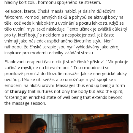
hladiny kortizolu, hormonu spojeného se stresem.
Relaxace, kterou čínská masáž nabízí, je dalším důležitým
faktorem. Pomocí jemných tlaků a pohybů se aktivují body na
těle, což vede k hlubokému uvolnění a pocitu lehkosti. Když se
tělo uvolní, mysl také následuje. Tento účinek je zvláště důležitý
pro ty, kteří bojují s neklidem a nespokojeností, jež často
vnímají jako následek uspěchaného životního stylu. Není
náhodou, že čínské terapie jsou nyní vyhledávány jako zdroj
inspirace pro moderní techniky zvládání stresu.
Etablovaní terapeuti často citují staré čínské přísloví: "Mír pokoje
začíná v mysli, ne na bitevním poli." Toto moudrosti se
pronikavě promítá do filozofie masáže. Jak se energetické bloky
uvolňují, tělo se cítí svěže, a to umožňuje mysli spojit se s
emocemi na hlubší úrovni. Massages thus end up being a form
of
therapy
that nurtures not only the body but also the spirit,
fostering an enriched state of well-being that extends beyond
the massage session.