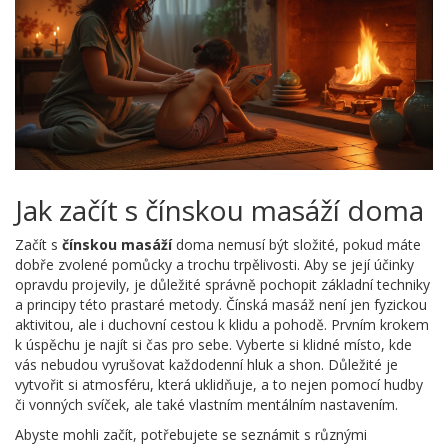
Jak začít s čínskou masáží doma
Začít s
čínskou masáží
doma nemusí být složité, pokud máte
dobře zvolené pomůcky a trochu trpělivosti. Aby se její účinky
opravdu projevily, je důležité správně pochopit základní techniky
a principy této prastaré metody. Čínská masáž není jen fyzickou
aktivitou, ale i duchovní cestou k klidu a pohodě. Prvním krokem
k úspěchu je najít si čas pro sebe. Vyberte si klidné místo, kde
vás nebudou vyrušovat každodenní hluk a shon. Důležité je
vytvořit si atmosféru, která uklidňuje, a to nejen pomocí hudby
či vonných svíček, ale také vlastním mentálním nastavením.
Abyste mohli začít, potřebujete se seznámit s různými