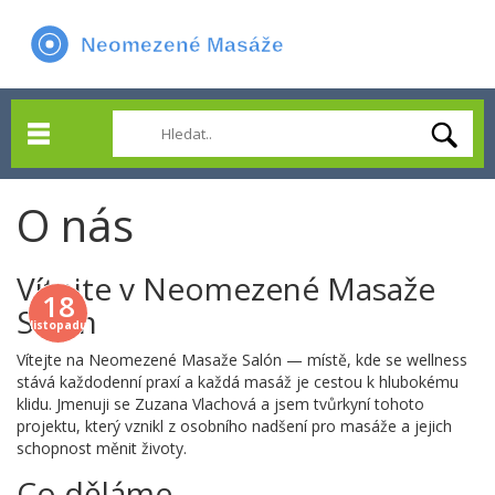
O nás
Vítejte v Neomezené Masaže
18
Salón
listopadu
Vítejte na Neomezené Masaže Salón — místě, kde se wellness
stává každodenní praxí a každá masáž je cestou k hlubokému
klidu. Jmenuji se Zuzana Vlachová a jsem tvůrkyní tohoto
projektu, který vznikl z osobního nadšení pro masáže a jejich
schopnost měnit životy.
Co děláme