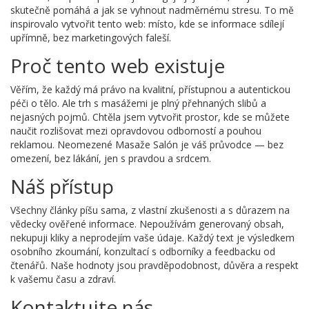
skutečně pomáhá a jak se vyhnout nadměrnému stresu. To mě
inspirovalo vytvořit tento web: místo, kde se informace sdílejí
upřímně, bez marketingových faleší.
Proč tento web existuje
Věřím, že každý má právo na kvalitní, přístupnou a autentickou
péči o tělo. Ale trh s masážemi je plný přehnaných slibů a
nejasných pojmů. Chtěla jsem vytvořit prostor, kde se můžete
naučit rozlišovat mezi opravdovou odborností a pouhou
reklamou. Neomezené Masaže Salón je váš průvodce — bez
omezení, bez lákání, jen s pravdou a srdcem.
Náš přístup
Všechny články píšu sama, z vlastní zkušenosti a s důrazem na
vědecky ověřené informace. Nepoužívám generovaný obsah,
nekupuji kliky a neprodejím vaše údaje. Každý text je výsledkem
osobního zkoumání, konzultací s odborníky a feedbacku od
čtenářů. Naše hodnoty jsou pravděpodobnost, důvěra a respekt
k vašemu času a zdraví.
Kontaktujte nás