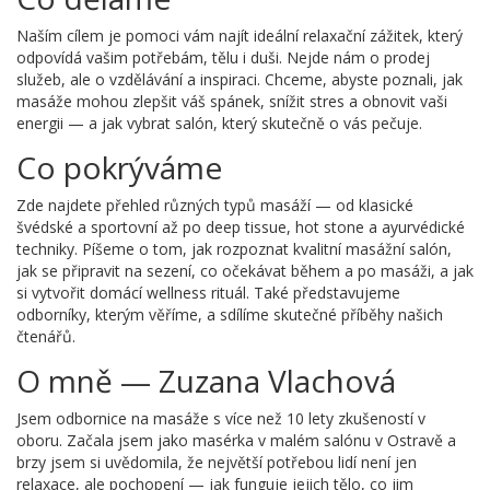
Naším cílem je pomoci vám najít ideální relaxační zážitek, který
odpovídá vašim potřebám, tělu i duši. Nejde nám o prodej
služeb, ale o vzdělávání a inspiraci. Chceme, abyste poznali, jak
masáže mohou zlepšit váš spánek, snížit stres a obnovit vaši
energii — a jak vybrat salón, který skutečně o vás pečuje.
Co pokrýváme
Zde najdete přehled různých typů masáží — od klasické
švédské a sportovní až po deep tissue, hot stone a ayurvédické
techniky. Píšeme o tom, jak rozpoznat kvalitní masážní salón,
jak se připravit na sezení, co očekávat během a po masáži, a jak
si vytvořit domácí wellness rituál. Také představujeme
odborníky, kterým věříme, a sdílíme skutečné příběhy našich
čtenářů.
O mně — Zuzana Vlachová
Jsem odbornice na masáže s více než 10 lety zkušeností v
oboru. Začala jsem jako masérka v malém salónu v Ostravě a
brzy jsem si uvědomila, že největší potřebou lidí není jen
relaxace, ale pochopení — jak funguje jejich tělo, co jim