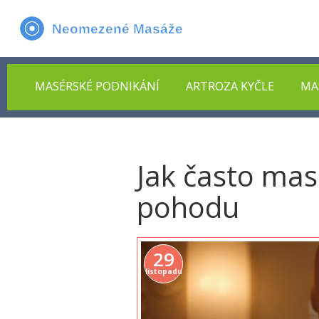
MASÉRSKÉ PODNIKÁNÍ
ARTROZA KYČLE
MA
Jak často mas
pohodu
29
listopadu