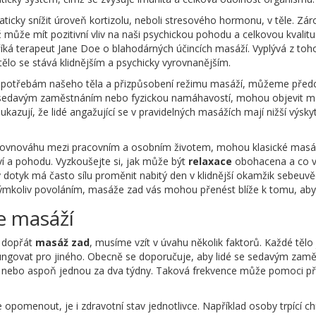
ky snížit úroveň kortizolu, neboli stresového hormonu, v těle. Záro
ůže mít pozitivní vliv na naši psychickou pohodu a celkovou kvalitu 
,“ říká terapeut Jane Doe o blahodárných účincích masáží. Vyplývá z to
ělo se stává klidnějším a psychicky vyrovnanějším.
ní potřebám našeho těla a přizpůsobení režimu masáží, můžeme předc
i sedavým zaměstnáním nebo fyzickou namáhavostí, mohou objevit ma
 ukazují, že lidé angažující se v pravidelných masážích mají nižší v
šit rovnováhu mezi pracovním a osobním životem, mohou klasické masá
í a pohodu. Vyzkoušejte si, jak může být
relaxace
obohacena a co v
ý dotyk má často sílu proměnit nabitý den v klidnější okamžik sebeuvě
ýmkoliv povoláním, masáže zad vás mohou přenést blíže k tomu, abyste
e masáží
i dopřát
masáž zad
, musíme vzít v úvahu několik faktorů. Každé tělo
ngovat pro jiného. Obecně se doporučuje, aby lidé se sedavým zaměs
 nebo aspoň jednou za dva týdny. Taková frekvence může pomoci př
e opomenout, je i zdravotní stav jednotlivce. Například osoby trpící 