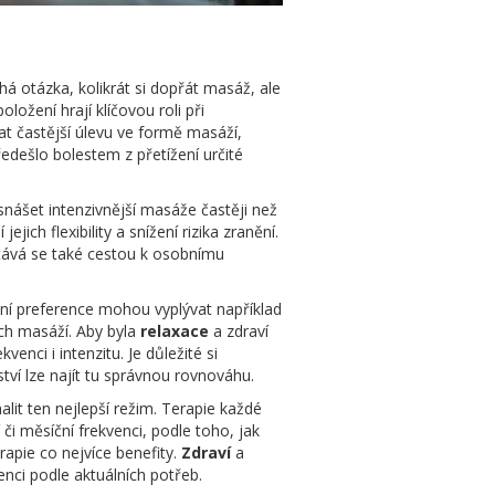
á otázka, kolikrát si dopřát masáž, ale
ožení hrají klíčovou roli při
t častější úlevu ve formě masáží,
ředešlo bolestem z přetížení určité
snášet intenzivnější masáže častěji než
ich flexibility a snížení rizika zranění.
tává se také cestou k osobnímu
bní preference mohou vyplývat například
ých masáží. Aby byla
relaxace
a zdraví
nci i intenzitu. Je důležité si
ví lze najít tu správnou rovnováhu.
alit ten nejlepší režim. Terapie každé
i měsíční frekvenci, podle toho, jak
rapie co nejvíce benefity.
Zdraví
a
nci podle aktuálních potřeb.