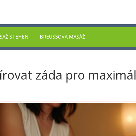
SÁŽ STEHEN
BREUSSOVA MASÁŽ
írovat záda pro maximál