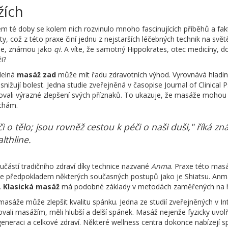
žích
hem té doby se kolem nich rozvinulo mnoho fascinujících příběhů a fak
ety, což z této praxe činí jednu z nejstarších léčebných technik na sv
gie, známou jako
qi
. A víte, že samotný Hippokrates, otec medicíny, 
i?
idelná
masáž zad
může mít řadu zdravotních výhod. Vyrovnává hladin
snižují bolest. Jedna studie zveřejněná v časopise Journal of Clinical Ps
azovali výrazné zlepšení svých příznaků. To ukazuje, že masáže moh
uchám.
 o tělo; jsou rovněž cestou k péči o naši duši," říká 
lthline.
učástí tradičního zdraví díky technice nazvané
Anma
. Praxe této mas
je předpokladem některých současných postupů jako je Shiatsu. Anm
.
Klasická masáž
má podobné základy v metodách zaměřených na ha
l masáže může zlepšit kvalitu spánku. Jedna ze studií zveřejněných v I
věnovali masážím, měli hlubší a delší spánek. Masáž nejenže fyzicky uv
egeneraci a celkové zdraví. Některé wellness centra dokonce nabízejí 