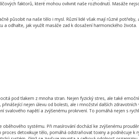
líčových faktorů, které mohou ovlivnit naše rozhodnutí. Masáže nejsou 
 působit na naše tělo i mysl. Různí lidé však mají různé potřeby, a 
u a odhalte, jak využít masáže zad k dosažení harmonického života.
citá pod tlakem z mnoha stran. Nejen fyzický stres, ale také emoční 
řinášející nejen úlevu od bolesti, ale i množství dalších zdravotních 
ění svalového napětí a zvýšenému prokrvení. To pomáhá nejen s rychle
ře oběhového systému. Při masírování dochází ke zvýšenému proudění 
nto proces detoxikuje tělo, pomáhá odstraňovat toxiny a podněcuje k 
fatický systém, čímž se zvyšuje imunita a celková odolnost organismu.