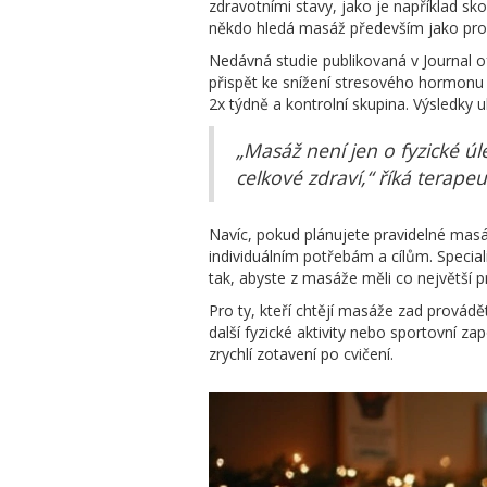
zdravotními stavy, jako je například s
někdo hledá masáž především jako pr
Nedávná studie publikovaná v Journal o
přispět ke snížení stresového hormonu k
2x týdně a kontrolní skupina. Výsledky
„Masáž není jen o fyzické úl
celkové zdraví,“ říká terape
Navíc, pokud plánujete pravidelné mas
individuálním potřebám a cílům. Special
tak, abyste z masáže měli co největší 
Pro ty, kteří chtějí masáže zad provádět 
další fyzické aktivity nebo sportovní z
zrychlí zotavení po cvičení.