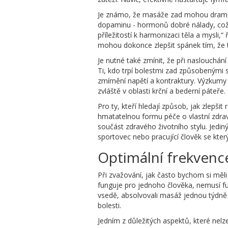
Je známo, že masáže zad mohou dramatic
dopaminu - hormonů dobré nálady, což m
příležitostí k harmonizaci těla a mysli
mohou dokonce zlepšit spánek tím, že t
Je nutné také zmínit, že při naslouchá
Ti, kdo trpí bolestmi zad způsobeným
zmírnění napětí a kontraktury. Výzkumy
zvláště v oblasti krční a bederní páteře.
Pro ty, kteří hledají způsob, jak zlep
hmatatelnou formu péče o vlastní zdrav
součást zdravého životního stylu. Jedin
sportovec nebo pracující člověk se kter
Optimální frekvenc
Při zvažování, jak často bychom si měl
funguje pro jednoho člověka, nemusí fu
vsedě, absolvovali masáž jednou týdně
bolesti.
Jedním z důležitých aspektů, které nelz