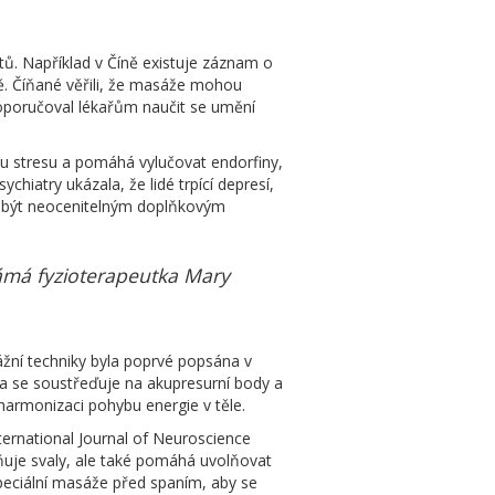
tů. Například v Číně existuje záznam o
ětě. Číňané věřili, že masáže mohou
doporučoval lékařům naučit se umění
u stresu a pomáhá vylučovat endorfiny,
ychiatry ukázala, že lidé trpící depresí,
ou být neocenitelným doplňkovým
známá fyzioterapeutka Mary
ážní techniky byla poprvé popsána v
a se soustřeďuje na akupresurní body a
rmonizaci pohybu energie v těle.
nternational Journal of Neuroscience
olňuje svaly, ale také pomáhá uvolňovat
speciální masáže před spaním, aby se