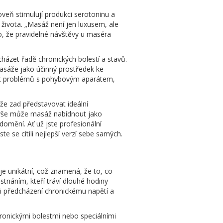
veň stimulují produkci serotoninu a
života. „Masáž není jen luxusem, ale
ho, že pravidelné návštěvy u maséra
házet řadě chronických bolestí a stavů.
sáže jako účinný prostředek ke
ýskyt problémů s pohybovým aparátem,
že zad představovat ideální
še může masáž nabídnout jako
domění. Ať už jste profesionální
 se cítili nejlepší verzí sebe samých.
 je unikátní, což znamená, že to, co
tnáním, kteří tráví dlouhé hodiny
i předcházení chronickému napětí a
chronickými bolestmi nebo speciálními