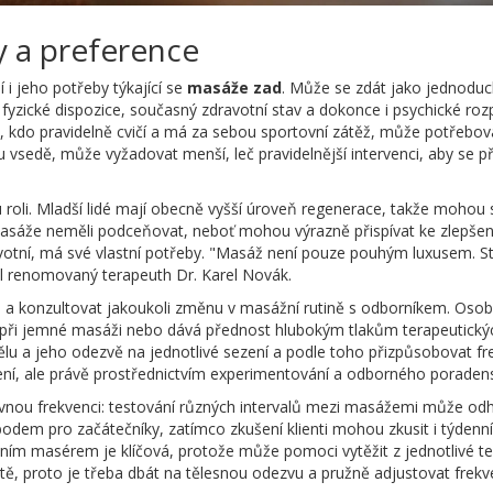
y a preference
í i jeho potřeby týkající se
masáže zad
. Může se zdát jako jednoduch
yzické dispozice, současný zdravotní stav a dokonce i psychické rozpol
 kdo pravidelně cvičí a má za sebou sportovní zátěž, může potřebova
su vsedě, může vyžadovat menší, leč pravidelnější intervenci, aby se p
u roli. Mladší lidé mají obecně vyšší úroveň regenerace, takže mohou 
masáže neměli podceňovat, neboť mohou výrazně přispívat ke zlepšení jej
votní, má své vlastní potřeby. "Masáž není pouze pouhým luxusem. S
l renomovaný terapeuth Dr. Karel Novák.
e a konzultovat jakoukoli změnu v masážní rutině s odborníkem. Oso
aci při jemné masáži nebo dává přednost hlubokým tlakům terapeutick
u a jeho odezvě na jednotlivé sezení a podle toho přizpůsobovat frekve
šení, ale právě prostřednictvím experimentování a odborného poradenst
správnou frekvenci: testování různých intervalů mezi masážemi může odh
em pro začátečníky, zatímco zkušení klienti mohou zkusit i týdenní č
nálním masérem je klíčová, protože může pomoci vytěžit z jednotlivé te
ě, proto je třeba dbát na tělesnou odezvu a pružně adjustovat frekve