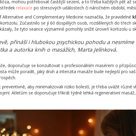
kolióza, mohou potřebovat častější sezení, a to třeba každých pět až 
ostředek
relaxace
po stresových událostech či náročném období, měsíč
f Alternative and Complementary Medicine naznačila, že pravidelné
k
ortizolu. Zúčastnilo se jí 60 dospělých osob, rozdělených do třech s
 ukázaly, že tyto seance významně pomohly snížit úroveň kortizolu u s
evě, přináší i hlubokou psychickou pohodu a nesmíme po
utka a autorka knih o masážích, Marta Jelínková.
áže, doporučuje se konzultovat s profesionálním masérem o přizpůs
ista může poradit, jaký druh a intenzita masáže bude nejlepší pro va
prospěch.
preventivně, aby minimalizovali riziko bolestí, je třeba uvážit různé vl
apojení. Atletům se doporučuje třikrát týdně lehká regenerativní masáž