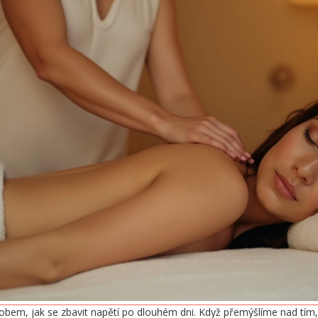
bem, jak se zbavit napětí po dlouhém dni. Když přemýšlíme nad tím,