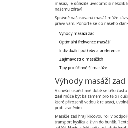
masáž, je důležité uvědomit si několik k
našemu zdraví.
Správně načasovaná masáž může zázračně
právě vám. Ponořte se do našeho článk
Výhody masáží zad
Optimální frekvence masáží
Individuální potřeby a preference
Zajímavosti o masážích
Tipy pro účinnější masáže
Výhody masáží zad
V dnešní uspěchané době se tělo často o
zad
může být balzámem pro tělo i duši, p
které přirozeně vedou k relaxaci, uvoln
proti zraněním.
Masáže zad hrají klíčovou roli v podpo
transport kyslíku a živin do buněk. Te
zátěži. Navíc, efektivně nastartuje lym