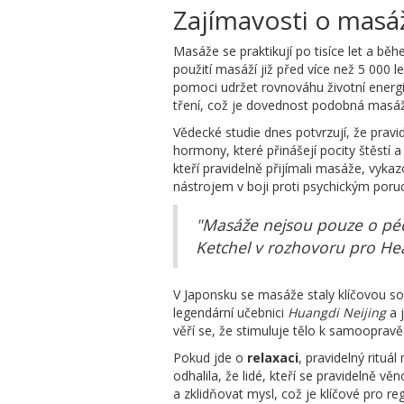
Zajímavosti o masá
Masáže se praktikují po tisíce let a bě
použití masáží již před více než 5 000 l
pomoci udržet rovnováhu životní ener
tření, což je dovednost podobná masáž
Vědecké studie dnes potvrzují, že prav
hormony, které přinášejí pocity štěstí a 
kteří pravidelně přijímali masáže, vyk
nástrojem v boji proti psychickým por
"Masáže nejsou pouze o péči
Ketchel v rozhovoru pro Hea
V Japonsku se masáže staly klíčovou so
legendární učebnici
Huangdi Neijing
a 
věří se, že stimuluje tělo k samoopravě
Pokud jde o
relaxaci
, pravidelný rituá
odhalila, že lidé, kteří se pravidelně 
a zklidňovat mysl, což je klíčové pro r