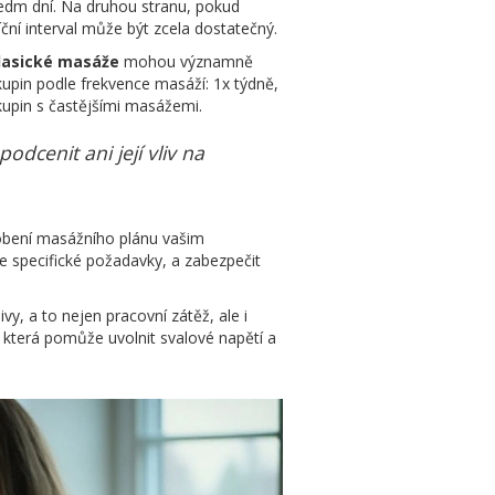
sedm dní. Na druhou stranu, pokud
ní interval může být zcela dostatečný.
lasické masáže
mohou významně
kupin podle frekvence masáží: 1x týdně,
kupin s častějšími masážemi.
dcenit ani její vliv na
obení masážního plánu vašim
še specifické požadavky, a zabezpečit
ivy, a to nejen pracovní zátěž, ale i
, která pomůže uvolnit svalové napětí a