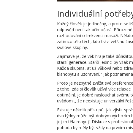
Individuální potřeb
Každý člověk je jedinečný, a proto se liš
odpověď není tak přímočará. Přirozené f
rozhodování o frekvenci masáží. Někdo,
zatímco tělo těch, kdo tráví většinu ča
svalové skupiny.
Zajímavé je, že věk hraje také důležito
starší generace. Starší jedinci by však 
Každá skupina, ať už věková nebo zdra
blahobytu a uzdravení," jak poznamena
Proto je nezbytné zvážit své preferenc
z toho, zda si člověk užívá více relax
optimální, je dobré naslouchat svému těl
uvědomit, že neexistuje univerzální ře
Existuje několik přístupů, jak zjistit 
dva týdny může být dobrým výchozím bod
jejich těla reagují. Diskuze s profesio
pohoda by měly být vždy na prvním míst