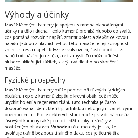
Výhody a účinky
Masáž lávovými kameny je spojena s mnoha blahodárnými
účinky na tělo i ducha. Teplo kamenů proniká hluboko do svalů,
což pomáhá rozvolnit napětí, zmírnit bolest a zlepšit celkovou
náladu. Jednou z hlavních výhod této masáže je její schopnost
zmírnit stres a napětí. Když se svaly uvolní, často pocítíte, že
napětí odchází nejen z těla, ale i z mysli. To může přinést
hluboce uklidňující zážitek, který trvá dlouho po skončení
masáže.
Fyzické prospěchy
Masáž lávovými kameny může pomoci při různých fyzických
obtížích. Teplo z kamenů zlepšuje krevní oběh, což může
urychlit hojení a regeneraci tkání. Tato technika je často
doporučována lidem, kteří trpí artritidou nebo jinými zánětlivými
onemocněními. Podle některých studií může pravidelná masáž
lávovými kameny také pomoci snížit otoky a záněty v
postižených oblastech.
Výhodou
této metody je i to, že
uvolňuje tkáně bez použití silného tlaku, což je šetrnější a