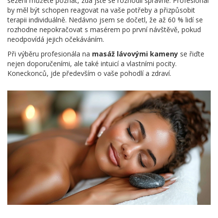
sezení můžete poznat, zda jste se rozhodli správně. Profesionál
by měl být schopen reagovat na vaše potřeby a přizpůsobit
terapii individuálně. Nedávno jsem se dočetl, že až 60 % lidí se
rozhodne nepokračovat s masérem po první návštěvě, pokud
neodpovídá jejich očekáváním.
Při výběru profesionála na
masáž lávovými kameny
se řiďte
nejen doporučeními, ale také intuicí a vlastními pocity.
Koneckonců, jde především o vaše pohodlí a zdraví.