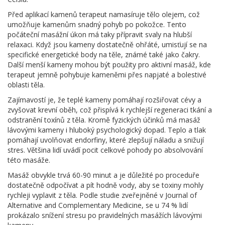
Před aplikací kamenů terapeut namasíruje tělo olejem, což
umožňuje kamenům snadný pohyb po pokožce. Tento
počáteční masážní úkon má taky přípravit svaly na hlubší
relaxaci. Když jsou kameny dostatečně ohřáté, umisťují se na
specifické energetické body na těle, známé také jako čakry.
Další menší kameny mohou být použity pro aktivní masáž, kde
terapeut jemně pohybuje kameněmi přes napjaté a bolestivé
oblasti těla.
Zajímavostí je, že teplé kameny pomáhají rozšiřovat cévy a
zvyšovat krevní oběh, což přispívá k rychlejší regeneraci tkání a
odstranění toxínů z těla. Kromě fyzických účinků má masáž
lávovými kameny i hluboký psychologický dopad. Teplo a tlak
pomáhají uvolňovat endorfiny, které zlepšují náladu a snižují
stres. Většina lidí uvádí pocit celkové pohody po absolvování
této masáže.
Masáž obvykle trvá 60-90 minut a je důležité po proceduře
dostatečně odpočívat a pít hodně vody, aby se toxiny mohly
rychleji vyplavit z těla. Podle studie zveřejněné v Journal of
Alternative and Complementary Medicine, se u 74 % lidí
prokázalo snížení stresu po pravidelných masážích lávovými