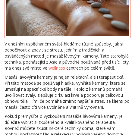
V dnešním uspěchaném světě hledáme různé způsoby, jak si
odpočinout a zbavit se stresu. Jedním z tradičních a
osvědčených metod je masáž lávovými kameny. Tato starobylá
technika, pocházející z Asie a původně používaná před tisíci lety,
má dnes své místo ve
wellness
centrech po celém světě.
Masáž lávovými kameny je nejen relaxační, ale i terapeutická.
Při této metodě se používají hladké, vyhřáté kameny, které se
umisťují na specifické body na těle. Teplo z kamenů pomáhá
uvolňovat svaly, zlepšuje cirkulaci krve a podporuje celkovou
obnovu těla. Tím, že pomáhá zmírnit napětí a stres, se klienti po
masáži často cítí více uvolněně a vnitřně vyrovnaní.
Pokud přemýšlíte o vyzkoušení masáže lávovými kameny, je
důležité vybrat si zkušeného a kvalifikovaného terapeuta.
Rovněž můžete zkusit některé techniky doma, které vám
mohou poskytnout klid a relaxaci i v pohodlí vašeho domova.