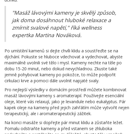
"Masáž lávovými kameny je skvělý způsob,
jak doma dosáhnout hluboké relaxace a
zmírnit svalové napětí," říká wellness
expertka Martina Nováková.
Po umístění kamenů si dejte chvíli klidu a soustřeďte se na
dýchání. Pokuste se hluboce vdechovat a vydechovat, abyste
maximálně uvolnili své tělo i mysl. Kameny nechte na těle po
dobu 15-20 minut, nebo dokud nevychladnou. Zkuste také
jemně pohybovat kameny po pokožce, to může podpořit
cirkulaci krve a pomoci dále uvolnit napjaté svaly.
Pro nejlepší výsledky v domácím prostředí můžete kombinovat
masáž lávovými kameny s aromaterapií. Používejte esenciální
oleje, které vás relaxují, jako je levandule nebo eukalyptus. Pár
kapek oleje na kameny před jejich zahřátím může vytvořit nejen
terapeutický, ale i aromaterapeutický zážitek.
Na konci masáže si dopřejte pár minut klidu a zůstaňte ležet.
Pomalu odstraňte kameny a před vstanem se zhluboka