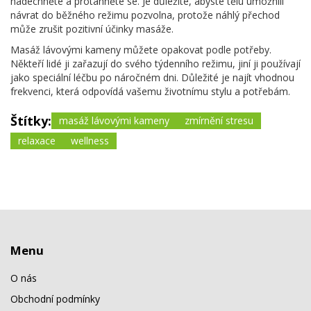
nadechněte a protáhněte se. Je důležité, abyste tělu umožnili
návrat do běžného režimu pozvolna, protože náhlý přechod
může zrušit pozitivní účinky masáže.
Masáž lávovými kameny můžete opakovat podle potřeby.
Někteří lidé ji zařazují do svého týdenního režimu, jiní ji používají
jako speciální léčbu po náročném dni. Důležité je najít vhodnou
frekvenci, která odpovídá vašemu životnímu stylu a potřebám.
Štítky:
masáž lávovými kameny
zmírnění stresu
relaxace
wellness
Menu
O nás
Obchodní podmínky