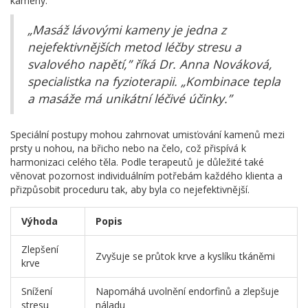
kameny.
„Masáž lávovými kameny je jedna z
nejefektivnějších metod léčby stresu a
svalového napětí,” říká Dr. Anna Nováková,
specialistka na fyzioterapii. „Kombinace tepla
a masáže má unikátní léčivé účinky.”
Speciální postupy mohou zahrnovat umisťování kamenů mezi
prsty u nohou, na břicho nebo na čelo, což přispívá k
harmonizaci celého těla. Podle terapeutů je důležité také
věnovat pozornost individuálním potřebám každého klienta a
přizpůsobit proceduru tak, aby byla co nejefektivnější.
Výhoda
Popis
Zlepšení
Zvyšuje se průtok krve a kyslíku tkáněmi
krve
Snížení
Napomáhá uvolnění endorfinů a zlepšuje
stresu
náladu