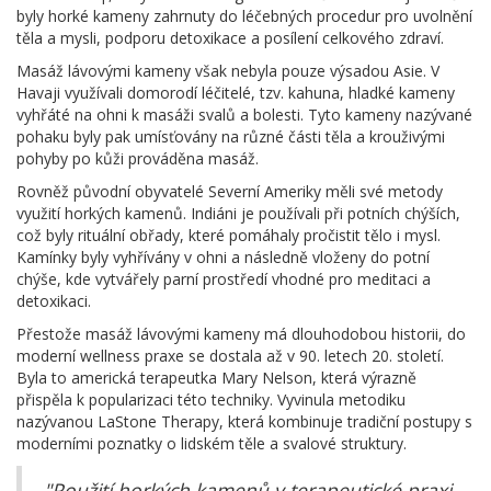
byly horké kameny zahrnuty do léčebných procedur pro uvolnění
těla a mysli, podporu detoxikace a posílení celkového zdraví.
Masáž lávovými kameny však nebyla pouze výsadou Asie. V
Havaji využívali domorodí léčitelé, tzv. kahuna, hladké kameny
vyhřáté na ohni k masáži svalů a bolesti. Tyto kameny nazývané
pohaku byly pak umísťovány na různé části těla a krouživými
pohyby po kůži prováděna masáž.
Rovněž původní obyvatelé Severní Ameriky měli své metody
využití horkých kamenů. Indiáni je používali při potních chýších,
což byly rituální obřady, které pomáhaly pročistit tělo i mysl.
Kamínky byly vyhřívány v ohni a následně vloženy do potní
chýše, kde vytvářely parní prostředí vhodné pro meditaci a
detoxikaci.
Přestože masáž lávovými kameny má dlouhodobou historii, do
moderní wellness praxe se dostala až v 90. letech 20. století.
Byla to americká terapeutka Mary Nelson, která výrazně
přispěla k popularizaci této techniky. Vyvinula metodiku
nazývanou LaStone Therapy, která kombinuje tradiční postupy s
moderními poznatky o lidském těle a svalové struktury.
"Použití horkých kamenů v terapeutické praxi