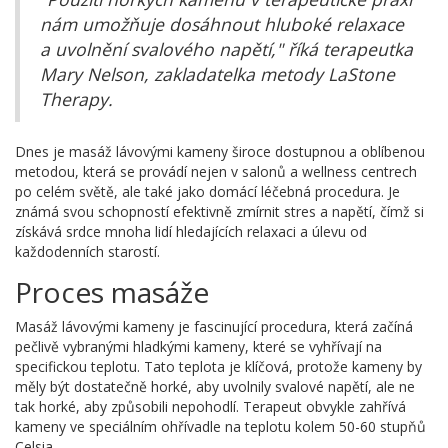
nám umožňuje dosáhnout hluboké relaxace
a uvolnění svalového napětí," říká terapeutka
Mary Nelson, zakladatelka metody LaStone
Therapy.
Dnes je masáž lávovými kameny široce dostupnou a oblíbenou
metodou, která se provádí nejen v salonů a wellness centrech
po celém světě, ale také jako domácí léčebná procedura. Je
známá svou schopností efektivně zmírnit stres a napětí, čímž si
získává srdce mnoha lidí hledajících relaxaci a úlevu od
každodenních starostí.
Proces masáže
Masáž lávovými kameny je fascinující procedura, která začíná
pečlivě vybranými hladkými kameny, které se vyhřívají na
specifickou teplotu. Tato teplota je klíčová, protože kameny by
měly být dostatečně horké, aby uvolnily svalové napětí, ale ne
tak horké, aby způsobili nepohodlí. Terapeut obvykle zahřívá
kameny ve speciálním ohřívadle na teplotu kolem 50-60 stupňů
Celsia.