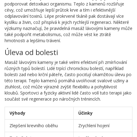
podporovat detoxikaci organismu. Teplo z kamenů rozšiřuje
cévy, což umožňuje lepší průtok krve a tím i efektivnější
odplavování toxinů. Lépe prokrvené tkáně pak dostávají více
kyslíku a živin, což přispívá k jejich rychlejší regeneraci. Některé
výzkumy naznačují, že pravidelná masáž lávovými kameny může
také podpořit metabolismus, což může vést ke ztrátě
hmotnosti a lepšímu trávení.
Úleva od bolesti
Masáž lávovými kameny je také velmi efektivní při zmírňování
různých typů bolestí. Lidé trpící chronickou bolestí, například
bolesti zad nebo krční páteře, často pociťují okamžitou úlevu po
této terapii. Teplo kamenů pomáhá uvolňovat svalové uzliny a
ztuhlost, což může výrazně zvýšit flexibilitu a pohyblivost
kloubů. Sportovci a fyzicky aktivní lidé často volí tuto terapii jako
součást své regenerace po náročných trénincích.
Výhody
Účinky
Zlepšení krevního oběhu
Zrychlení hojení