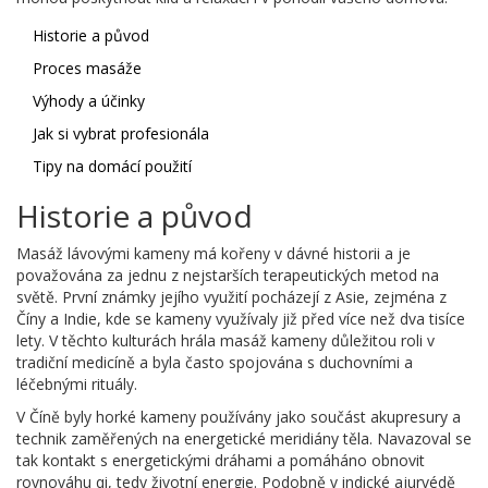
Historie a původ
Proces masáže
Výhody a účinky
Jak si vybrat profesionála
Tipy na domácí použití
Historie a původ
Masáž lávovými kameny má kořeny v dávné historii a je
považována za jednu z nejstarších terapeutických metod na
světě. První známky jejího využití pocházejí z Asie, zejména z
Číny a Indie, kde se kameny využívaly již před více než dva tisíce
lety. V těchto kulturách hrála masáž kameny důležitou roli v
tradiční medicíně a byla často spojována s duchovními a
léčebnými rituály.
V Číně byly horké kameny používány jako součást akupresury a
technik zaměřených na energetické meridiány těla. Navazoval se
tak kontakt s energetickými dráhami a pomáháno obnovit
rovnováhu qi, tedy životní energie. Podobně v indické ajurvédě