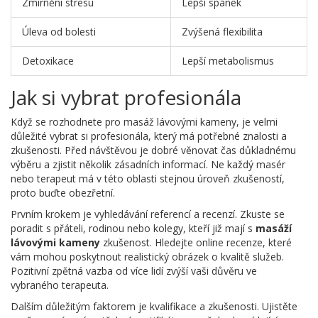
Zmírnění stresu
Lepší spánek
Úleva od bolesti
Zvýšená flexibilita
Detoxikace
Lepší metabolismus
Jak si vybrat profesionála
Když se rozhodnete pro masáž lávovými kameny, je velmi
důležité vybrat si profesionála, který má potřebné znalosti a
zkušenosti. Před návštěvou je dobré věnovat čas důkladnému
výběru a zjistit několik zásadních informací. Ne každý masér
nebo terapeut má v této oblasti stejnou úroveň zkušeností,
proto buďte obezřetní.
Prvním krokem je vyhledávání referencí a recenzí. Zkuste se
poradit s přáteli, rodinou nebo kolegy, kteří již mají s
masáží
lávovými kameny
zkušenost. Hledejte online recenze, které
vám mohou poskytnout realistický obrázek o kvalitě služeb.
Pozitivní zpětná vazba od více lidí zvýší vaši důvěru ve
vybraného terapeuta.
Dalším důležitým faktorem je kvalifikace a zkušenosti. Ujistěte