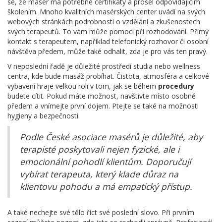
se, že masér má potřebné certifikáty a prošel odpovídajícím
školením. Mnoho kvalitních masérských center uvádí na svých
webových stránkách podrobnosti o vzdělání a zkušenostech
svých terapeutů. To vám může pomoci při rozhodování. Přímý
kontakt s terapeutem, například telefonický rozhovor či osobní
návštěva předem, může také odhalit, zda je pro vás ten pravý.
V neposlední řadě je důležité prostředí studia nebo wellness
centra, kde bude masáž probíhat. Čistota, atmosféra a celkové
vybavení hraje velkou roli v tom, jak se během
procedury
budete cítit. Pokud máte možnost, navštivte místo osobně
předem a vnímejte první dojem. Ptejte se také na možnosti
hygieny a bezpečnosti.
Podle České asociace masérů je důležité, aby
terapisté poskytovali nejen fyzické, ale i
emocionální pohodlí klientům. Doporučují
vybírat terapeuta, který klade důraz na
klientovu pohodu a má empatický přístup.
A také nechejte své tělo říct své poslední slovo. Při prvním