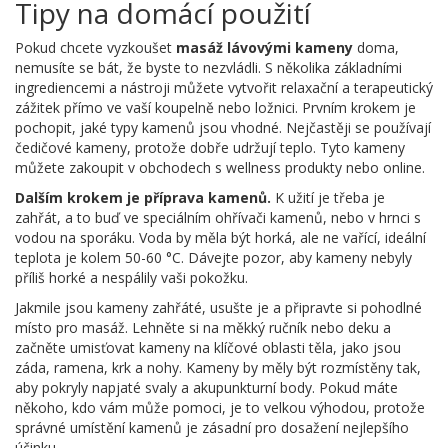
Tipy na domácí použití
Pokud chcete vyzkoušet
masáž lávovými kameny
doma,
nemusíte se bát, že byste to nezvládli. S několika základními
ingrediencemi a nástroji můžete vytvořit relaxační a terapeutický
zážitek přímo ve vaší koupelně nebo ložnici. Prvním krokem je
pochopit, jaké typy kamenů jsou vhodné. Nejčastěji se používají
čedičové kameny, protože dobře udržují teplo. Tyto kameny
můžete zakoupit v obchodech s wellness produkty nebo online.
Dalším krokem je příprava kamenů.
K užití je třeba je
zahřát, a to buď ve speciálním ohřívači kamenů, nebo v hrnci s
vodou na sporáku. Voda by měla být horká, ale ne vařící, ideální
teplota je kolem 50-60 °C. Dávejte pozor, aby kameny nebyly
příliš horké a nespálily vaši pokožku.
Jakmile jsou kameny zahřáté, usušte je a připravte si pohodlné
místo pro masáž. Lehněte si na měkký ručník nebo deku a
začněte umisťovat kameny na klíčové oblasti těla, jako jsou
záda, ramena, krk a nohy. Kameny by měly být rozmístěny tak,
aby pokryly napjaté svaly a akupunkturní body. Pokud máte
někoho, kdo vám může pomoci, je to velkou výhodou, protože
správné umístění kamenů je zásadní pro dosažení nejlepšího
účinku.