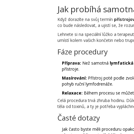
Jak probíhá samotn
Když dorazíte na svůj termín
přístroj
co bude následovat, a ujistí se, že ro
Lehnete si na speciální lůžko a terapeut
umístí kolem vašich končetin nebo trupu
Fáze procedury
Příprava:
Než samotná
lymfatick
přístroje.
Masírování:
Přístroj poté podle zv
pohyb ruční lymfodrenáže.
Relaxace:
Během procesu se můžete uvo
Celá procedura trvá zhruba hodinu. Důle
těla od toxinů, a ty je potřeba vypláchn
Časté dotazy
Jak často byste měli proceduru opako