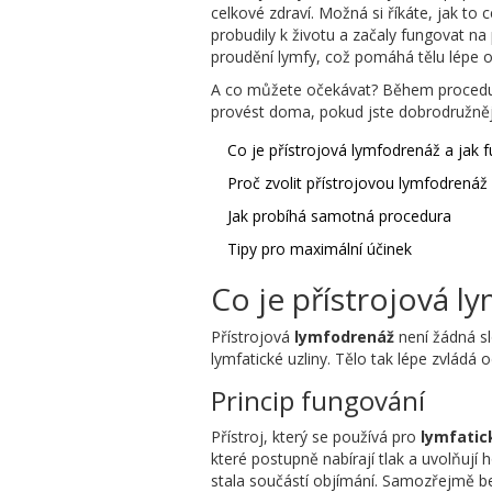
celkové zdraví. Možná si říkáte, jak to 
probudily k životu a začaly fungovat na 
proudění lymfy, což pomáhá tělu lépe o
A co můžete očekávat? Během procedury 
provést doma, pokud jste dobrodružnějš
Co je přístrojová lymfodrenáž a jak 
Proč zvolit přístrojovou lymfodrenáž
Jak probíhá samotná procedura
Tipy pro maximální účinek
Co je přístrojová l
Přístrojová
lymfodrenáž
není žádná slo
lymfatické uzliny. Tělo tak lépe zvládá 
Princip fungování
Přístroj, který se používá pro
lymfati
které postupně nabírají tlak a uvolňují 
stala součástí objímání. Samozřejmě b