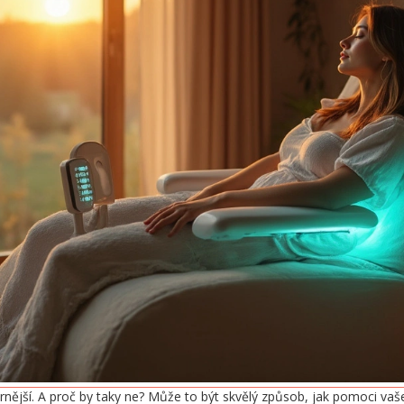
rnější. A proč by taky ne? Může to být skvělý způsob, jak pomoci vaše