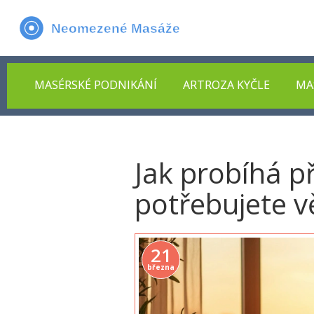
MASÉRSKÉ PODNIKÁNÍ
ARTROZA KYČLE
MA
Jak probíhá p
potřebujete v
21
března