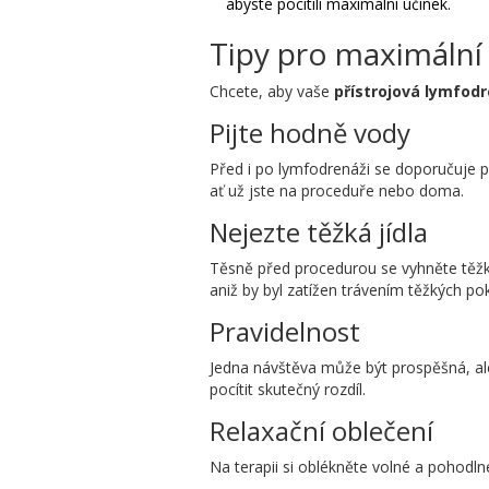
abyste pocítili maximální účinek.
Tipy pro maximální
Chcete, aby vaše
přístrojová lymfod
Pijte hodně vody
Před i po lymfodrenáži se doporučuje pí
ať už jste na proceduře nebo doma.
Nejezte těžká jídla
Těsně před procedurou se vyhněte těžk
aniž by byl zatížen trávením těžkých p
Pravidelnost
Jedna návštěva může být prospěšná, ale 
pocítit skutečný rozdíl.
Relaxační oblečení
Na terapii si oblékněte volné a pohodlné