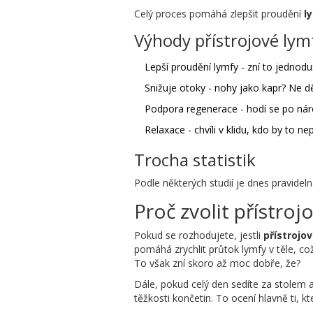
Celý proces pomáhá zlepšit proudění
l
Výhody přístrojové ly
Lepší proudění lymfy - zní to jednodu
Snižuje otoky - nohy jako kapr? Ne dě
Podpora regenerace - hodí se po náro
Relaxace - chvíli v klidu, kdo by to n
Trocha statistik
Podle některých studií je dnes pravide
Proč zvolit přístro
Pokud se rozhodujete, jestli
přístrojo
pomáhá zrychlit průtok lymfy v těle, co
To však zní skoro až moc dobře, že?
Dále, pokud celý den sedíte za stolem a
těžkosti končetin. To ocení hlavně ti, kt