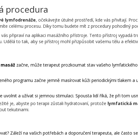
á procedura
ové lymfodrenáže
, očekávejte útulné prostředí, kde vás přivítají. Pro
zumíte celému procesu. Díky tomu budete mít z procedury pohodlný poc
 vás připraví na aplikaci masážního přístroje. Tento přístroj vypadá t
. Udělá to tak, aby se přístroj mohl přizpůsobit vašemu tělu a efektiv
á masáž
začne, může terapeut prozkoumat stav vašeho lymfatického 
oleného programu začne jemně masírovat kůži periodickými tlakem a
lnit a užívat si jemnou stimulaci. Spousta lidí říká, že při tom usnul
žité je, abyste po terapii zůstali hydratovaní, protože
lymfatická m
out tekutinami.
vat? Záleží na vašich potřebách a doporučení terapeuta, ale často se 