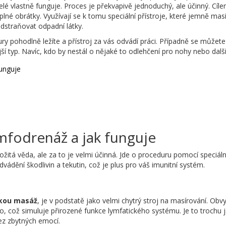
celé vlastně funguje. Proces je překvapivě jednoduchý, ale účinný. Cíle
plné obrátky. Využívají se k tomu speciální přístroje, které jemně masí
dstraňovat odpadní látky.
pohodlně ležíte a přístroj za vás odvádí práci. Případně se můžete
í typ. Navíc, kdo by nestál o nějaké to odlehčení pro nohy nebo další
funguje
ymfodrenáž a jak funguje
žitá věda, ale za to je velmi účinná. Jde o proceduru pomocí speciální
odvádění škodlivin a tekutin, což je plus pro váš imunitní systém.
ckou masáž
, je v podstatě jako velmi chytrý stroj na masírování. Obv
ho, což simuluje přirozené funkce lymfatického systému. Je to trochu j
ez zbytných emocí.