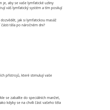
m je, aby se vaše lymfatické uzliny
rují váš lymfatický systém a tím posilují
 dozvědět, jak si lymfatickou masáž
 části těla po náročném dni?
ch přístrojů, které stimulují vaše
ykle se zabalíte do speciálních manžet,
ako kdyby se na chvíli část vašeho těla