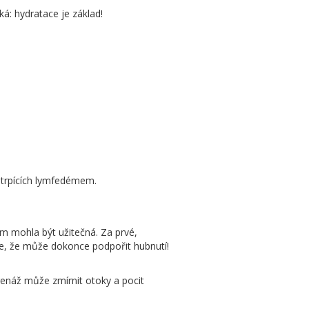
íká: hydratace je základ!
í trpících lymfedémem.
ám mohla být užitečná. Za prvé,
 se, že může dokonce podpořit hubnutí!
drenáž může zmírnit otoky a pocit