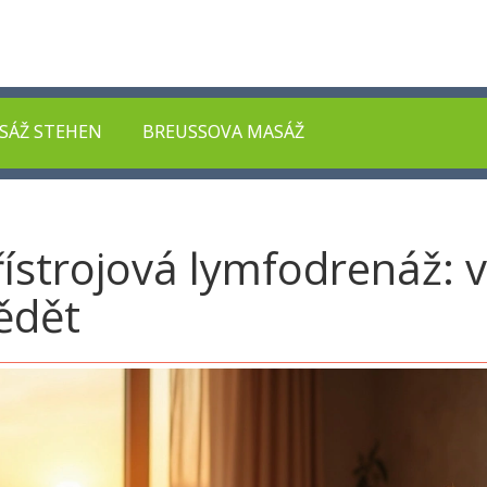
SÁŽ STEHEN
BREUSSOVA MASÁŽ
řístrojová lymfodrenáž: v
ědět