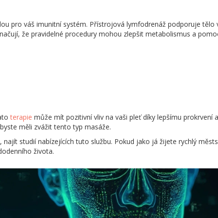
u pro váš imunitní systém. Přístrojová lymfodrenáž podporuje tělo v
čují, že pravidelné procedury mohou zlepšit metabolismus a pomoci
Tato
terapie
může mít pozitivní vliv na vaši pleť díky lepšímu prokrvení 
byste měli zvážit tento typ masáže.
, najít studií nabízejících tuto službu. Pokud jako já žijete rychlý mě
dodenního života.