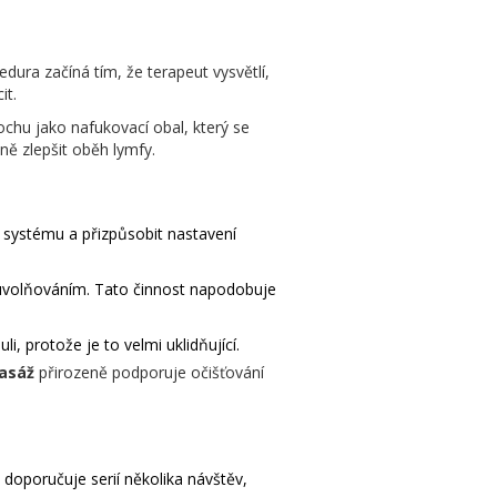
cedura začíná tím, že terapeut vysvětlí,
it.
rochu jako nafukovací obal, který se
ně zlepšit oběh lymfy.
systému a přizpůsobit nastavení
 uvolňováním. Tato činnost napodobuje
i, protože je to velmi uklidňující.
asáž
přirozeně podporuje očišťování
doporučuje serií několika návštěv,