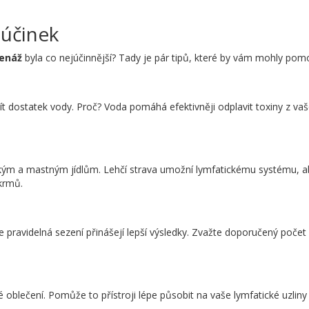
 účinek
renáž
byla co nejúčinnější? Tady je pár tipů, které by vám mohly pomo
t dostatek vody. Proč? Voda pomáhá efektivněji odplavit toxiny z vaš
ým a mastným jídlům. Lehčí strava umožní lymfatickému systému, aby
okrmů.
pravidelná sezení přinášejí lepší výsledky. Zvažte doporučený počet 
 oblečení. Pomůže to přístroji lépe působit na vaše lymfatické uzliny 