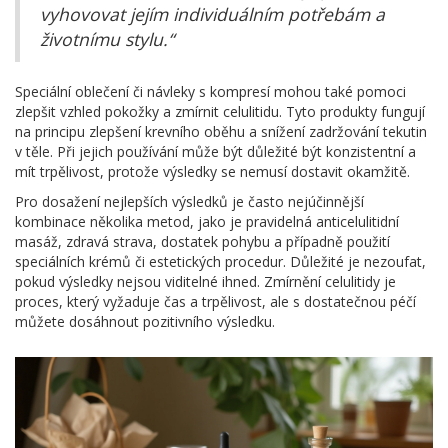
vyhovovat jejím individuálním potřebám a
životnímu stylu.“
Speciální oblečení či návleky s kompresí mohou také pomoci
zlepšit vzhled pokožky a zmírnit celulitidu. Tyto produkty fungují
na principu zlepšení krevního oběhu a snížení zadržování tekutin
v těle. Při jejich používání může být důležité být konzistentní a
mít trpělivost, protože výsledky se nemusí dostavit okamžitě.
Pro dosažení nejlepších výsledků je často nejúčinnější
kombinace několika metod, jako je pravidelná anticelulitidní
masáž, zdravá strava, dostatek pohybu a případně použití
speciálních krémů či estetických procedur. Důležité je nezoufat,
pokud výsledky nejsou viditelné ihned. Zmírnění celulitidy je
proces, který vyžaduje čas a trpělivost, ale s dostatečnou péčí
můžete dosáhnout pozitivního výsledku.