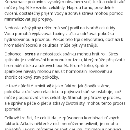
Konzumace potravin s vysokým obsahem solí, tuků a cukrů také
může přispět ke vzniku celulitidy. Naproti tomu, pravidelné
cvičení, dostatečný příjem vody a zdravá strava mohou pomoci
minimalizovat její projevy.
Nedostatečný pitný režim má svůj podíl na tvorbě celulitidy.
Voda pomáhá vyplavovat toxiny z těla a udržovat pokožku
hydratovanou a pružnou. Pokud tělo trpí dehydratací, dochází k
hromadění toxinů a celulitida může být výraznější.
Dokonce i
stres
a nedostatek spánku mohou hrát roli. Stres
způsobuje uvolňování hormonu kortizolu, který může přispívat k
hromadění tuku a tukových buněk. Kromě toho, špatné
spánkové návyky mohou narušit hormonální rovnováhu a
zhoršit celkový stav pokožky.
Je také důležité zmínit
věk
jako faktor. Jak člověk stárne,
pokožka ztrácí svou elasticitu a pojivová tkáň se oslabuje, což
může podporovat vznik celulitidy. Stárnutí je přirozený proces,
ale správná péče o pleť a zdravý životní styl mohou tento proces
zpomalit.
Celkově lze říci, že celulitida je způsobena kombinací různých
faktorů. Ačkoliv některé z nich nemůžeme ovlivnit, je mnoho
způsobů, jakými můžeme přispět k jejímu zmírnění a prevenci.