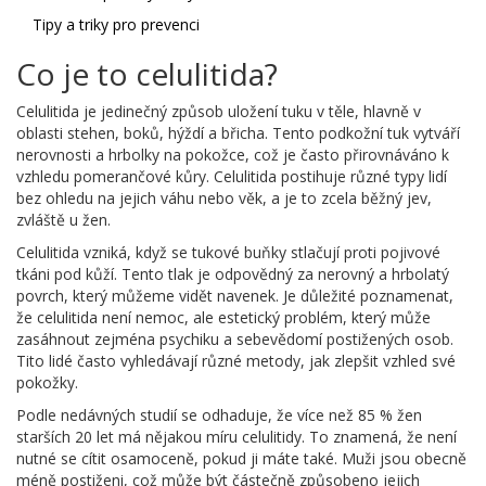
Tipy a triky pro prevenci
Co je to celulitida?
Celulitida je jedinečný způsob uložení tuku v těle, hlavně v
oblasti stehen, boků, hýždí a břicha. Tento podkožní tuk vytváří
nerovnosti a hrbolky na pokožce, což je často přirovnáváno k
vzhledu pomerančové kůry. Celulitida postihuje různé typy lidí
bez ohledu na jejich váhu nebo věk, a je to zcela běžný jev,
zvláště u žen.
Celulitida vzniká, když se tukové buňky stlačují proti pojivové
tkáni pod kůží. Tento tlak je odpovědný za nerovný a hrbolatý
povrch, který můžeme vidět navenek. Je důležité poznamenat,
že celulitida není nemoc, ale estetický problém, který může
zasáhnout zejména psychiku a sebevědomí postižených osob.
Tito lidé často vyhledávají různé metody, jak zlepšit vzhled své
pokožky.
Podle nedávných studií se odhaduje, že více než 85 % žen
starších 20 let má nějakou míru celulitidy. To znamená, že není
nutné se cítit osamoceně, pokud ji máte také. Muži jsou obecně
méně postiženi, což může být částečně způsobeno jejich