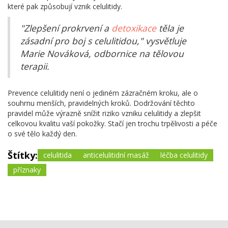
které pak způsobují vznik celulitidy.
"Zlepšení prokrvení a
detoxikace
těla je
zásadní pro boj s celulitidou," vysvětluje
Marie Nováková, odbornice na tělovou
terapii.
Prevence celulitidy není o jediném zázračném kroku, ale o
souhrnu menších, pravidelných kroků. Dodržování těchto
pravidel může výrazně snížit riziko vzniku celulitidy a zlepšit
celkovou kvalitu vaší pokožky. Stačí jen trochu trpělivosti a péče
o své tělo každý den.
Štítky:
celulitida
anticelulitidní masáž
léčba celulitidy
příznaky