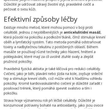
Důležité je udržovat zdravý životní styl, pravidelně cvičit a
pečovat o svou kůži.
Efektivní způsoby léčby
Existuje mnoho metod, které mohou pomoci v boji proti
celulitidě. Jednou z nejoblíbenějších je
anticelulitidní masáž
,
která působí na pokožku a podkožní tkáně, čímž stimuluje krevní
oběh a lymfatický systém. Tato metoda pomáhá odstraňovat
toxiny a nadbytečnou tekutinu z postižených oblastí. Během
masáže se používají různé techniky jako hlazení, hnětení a
poklepávání, které mají za cíl uvolnit ztuhlé svaly a zlepšit
pružnost pokožky.
Pravidelná fyzická aktivita je také klíčová pro redukci celulitidy.
Cvičení, jako je běh, plavání nebo jízda na kole, zvyšuje srdeční
tep a stimuluje krevní oběh, což může vést k hladšímu vzhledu
pokožky. Kromě kardiovaskulárního cvičení je důležité zařadit i
posilovací trénink, který pomáhá zpevnit svalstvo a tím i
pokožku.
Strava hraje významnou roli při léčbě celulitidy. Důležité je
konzumovat potraviny bohaté na antioxidanty, jako jsou ovoce