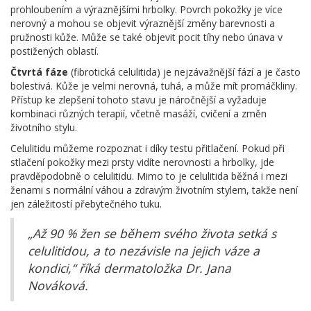
prohloubením a výraznějšími hrbolky. Povrch pokožky je více
nerovný a mohou se objevit výraznější změny barevnosti a
pružnosti kůže. Může se také objevit pocit tíhy nebo únava v
postižených oblastí.
Čtvrtá fáze
(fibrotická celulitida) je nejzávažnější fází a je často
bolestivá. Kůže je velmi nerovná, tuhá, a může mít promáčkliny.
Přístup ke zlepšení tohoto stavu je náročnější a vyžaduje
kombinaci různých terapií, včetně masáží, cvičení a změn
životního stylu.
Celulitidu můžeme rozpoznat i díky testu přitlačení. Pokud při
stlačení pokožky mezi prsty vidíte nerovnosti a hrbolky, jde
pravděpodobně o celulitidu. Mimo to je celulitida běžná i mezi
ženami s normální váhou a zdravým životním stylem, takže není
jen záležitostí přebytečného tuku.
„Až 90 % žen se během svého života setká s
celulitidou, a to nezávisle na jejich váze a
kondici,“ říká dermatoložka Dr. Jana
Nováková.