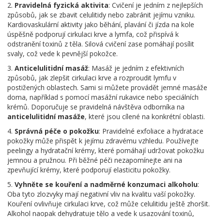
2.
Pravidelná fyzická aktivita
: Cvičení je jedním z nejlepších
způsobů, jak se zbavit celulitidy nebo zabránit jejímu vzniku.
Kardiovaskulární aktivity jako běhání, plavání či jízda na kole
úspěšně podporují cirkulaci krve a lymfa, což přispívá k
odstranění toxinů z těla. Silová cvičení zase pomáhají posílit
svaly, což vede k pevnější pokožce.
3.
Anticelulitidní masáž
: Masáž je jedním z efektivních
způsobů, jak zlepšit cirkulaci krve a rozproudit lymfu v
postižených oblastech. Sami si můžete provádět jemné masáže
doma, například s pomocí masážní rukavice nebo speciálních
krémů. Doporučuje se pravidelná návštěva odborníka na
anticelulitidní masáže
, které jsou cílené na konkrétní oblasti.
4.
Správná péče o pokožku
: Pravidelné exfoliace a hydratace
pokožky může přispět k jejímu zdravému vzhledu. Používejte
peelingy a hydratační krémy, které pomáhají udržovat pokožku
jemnou a pružnou. Při běžné péči nezapomínejte ani na
zpevňující krémy, které podporují elasticitu pokožky.
5.
Vyhněte se kouření a nadměrné konzumaci alkoholu
:
Oba tyto zlozvyky mají negativní vliv na kvalitu vaší pokožky.
Kouření ovlivňuje cirkulaci krve, což může celulitidu ještě zhoršit.
Alkohol naopak dehydratuje tělo a vede k usazování toxinů,