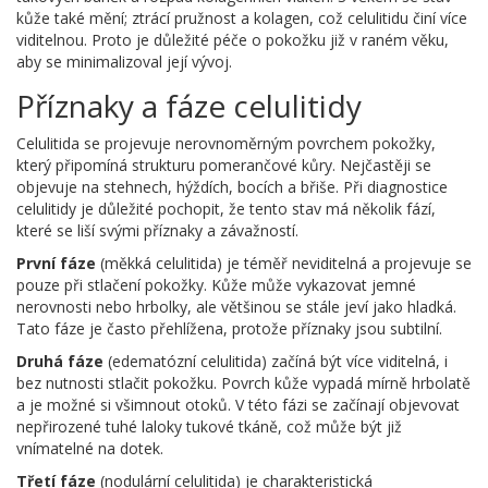
kůže také mění; ztrácí pružnost a kolagen, což celulitidu činí více
viditelnou. Proto je důležité péče o pokožku již v raném věku,
aby se minimalizoval její vývoj.
Příznaky a fáze celulitidy
Celulitida se projevuje nerovnoměrným povrchem pokožky,
který připomíná strukturu pomerančové kůry. Nejčastěji se
objevuje na stehnech, hýždích, bocích a břiše. Při diagnostice
celulitidy je důležité pochopit, že tento stav má několik fází,
které se liší svými příznaky a závažností.
První fáze
(měkká celulitida) je téměř neviditelná a projevuje se
pouze při stlačení pokožky. Kůže může vykazovat jemné
nerovnosti nebo hrbolky, ale většinou se stále jeví jako hladká.
Tato fáze je často přehlížena, protože příznaky jsou subtilní.
Druhá fáze
(edematózní celulitida) začíná být více viditelná, i
bez nutnosti stlačit pokožku. Povrch kůže vypadá mírně hrbolatě
a je možné si všimnout otoků. V této fázi se začínají objevovat
nepřirozené tuhé laloky tukové tkáně, což může být již
vnímatelné na dotek.
Třetí fáze
(nodulární celulitida) je charakteristická