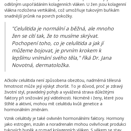
odlišným uspořádáním kolagenních vláken. U žen jsou kolagenní
vlákna rozložena vertikálně, což umožňuje tukovým buňkám
snadnější průnik na povrch pokožky.
"Celulitida je normální a běžná, ale mnoho
žen se cítí tak, že to musíme skrývat.
Pochopení toho, co je celulitida a jak jí
můžeme bojovat, je prvním krokem k
lepšímu vnímání svého těla," říká Dr. Jana
Novotná, dermatoložka.
Ačkoliv celulitida není způsobena obezitou, nadměrná tělesná
hmotnost může její výskyt zhoršit. To je důvod, proč je zdravý
životní styl, pravidelný pohyb a vyvážená strava důležitými
faktory při snižování její viditelnosti. Nicméně i ženy, které jsou
štíhlé a aktivní, mohou mít celulitidu kvůli genetice a
hormonálním změnám.
Vznik celulitidy je také ovlivněn hormonálními faktory. Hormony
jako estrogen, inzulin a noradrenalin mohou ovlivňovat produkci
tukových buněk a rozpad kolagenních vláken. S věkem se stav