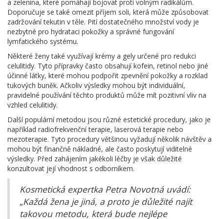
a zelenina, které pomáhají bojovat proti volným radikálům.
Doporučuje se také omezit příjem soli, která může způsobovat
zadržování tekutin v těle. Pití dostatečného množství vody je
nezbytné pro hydrataci pokožky a správné fungování
lymfatického systému.
Některé ženy také využívají krémy a gely určené pro redukci
celulitidy. Tyto přípravky často obsahují kofein, retinol nebo jiné
účinné látky, které mohou podpořit zpevnění pokožky a rozklad
tukových buněk. Ačkoliv výsledky mohou být individuální,
pravidelné používání těchto produktů může mít pozitivní vliv na
vzhled celulitidy.
Další populární metodou jsou různé estetické procedury, jako je
například radiofrekvenční terapie, laserová terapie nebo
mezoterapie. Tyto procedury většinou vyžadují několik návštěv a
mohou být finančně nákladné, ale často poskytují viditelné
výsledky. Před zahájením jakékoli léčby je však důležité
konzultovat její vhodnost s odborníkem.
Kosmetická expertka Petra Novotná uvádí:
„Každá žena je jiná, a proto je důležité najít
takovou metodu, která bude nejlépe