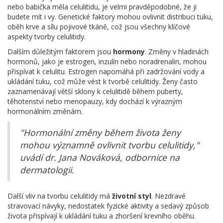
nebo babička měla celulitidu, je velmi pravděpodobné, že ji
budete mít i vy. Genetické faktory mohou ovlivnit distribuci tuku,
oběh krve a sílu pojivové tkáně, což jsou všechny klíčové
aspekty tvorby celulitidy.
Dalším důležitým faktorem jsou
hormony
. Změny v hladinách
hormonů, jako je estrogen, inzulín nebo noradrenalin, mohou
přispívat k celulitu. Estrogen napomáhá při zadržování vody a
ukládání tuku, což může vést k tvorbě celulitidy. Ženy často
zaznamenávají větší sklony k celulitidě během puberty,
těhotenství nebo menopauzy, kdy dochází k výrazným
hormonálním změnám.
"Hormonální změny během života ženy
mohou významně ovlivnit tvorbu celulitidy,"
uvádí dr. Jana Nováková, odbornice na
dermatologii.
Další vliv na tvorbu celulitidy má
životní styl
. Nezdravé
stravovací návyky, nedostatek fyzické aktivity a sedavý způsob
života přispívají k ukládání tuku a zhoršení krevního oběhu.