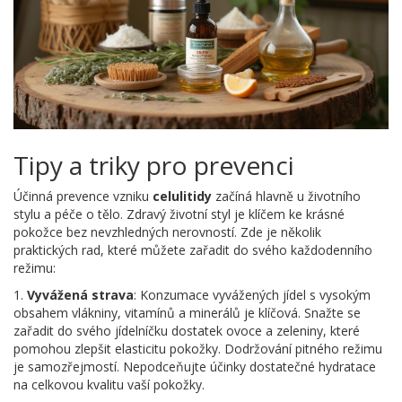
Tipy a triky pro prevenci
Účinná prevence vzniku
celulitidy
začíná hlavně u životního
stylu a péče o tělo. Zdravý životní styl je klíčem ke krásné
pokožce bez nevzhledných nerovností. Zde je několik
praktických rad, které můžete zařadit do svého každodenního
režimu:
1.
Vyvážená strava
: Konzumace vyvážených jídel s vysokým
obsahem vlákniny, vitamínů a minerálů je klíčová. Snažte se
zařadit do svého jídelníčku dostatek ovoce a zeleniny, které
pomohou zlepšit elasticitu pokožky. Dodržování pitného režimu
je samozřejmostí. Nepodceňujte účinky dostatečné hydratace
na celkovou kvalitu vaší pokožky.