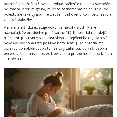
potřebách každého člověka. Pokud začleníte oleje do své péče
při masáži proti migréně, můžete zaznamenat nejen úlevu od
bolesti, ale také významné zlepšení celkového komfortu hlavy a
vlasové pokožky.
V malém měřítku existuje dokonce několik studií, které
naznačují, že pravidelné používání určitých esenciálních olejů
může mít pozitivní vliv na růst vlasů a zlepšení kvality vlasové
pokožky. Všechna tato pozitiva nám ukazují, že příroda má
opravdu co nabídnout a stojí za to ji zahrnout do vaší osobní
péče o sebe. Pamatujte, že trpělivost a pravidelnost jsou klíčem
k úspěchu.