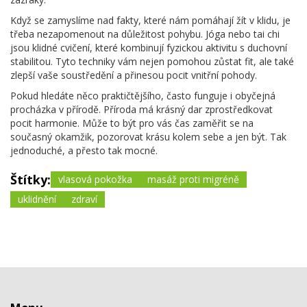
Když se zamyslíme nad fakty, které nám pomáhají žít v klidu, je
třeba nezapomenout na důležitost pohybu. Jóga nebo tai chi
jsou klidné cvičení, které kombinují fyzickou aktivitu s duchovní
stabilitou. Tyto techniky vám nejen pomohou zůstat fit, ale také
zlepší vaše soustředění a přinesou pocit vnitřní pohody.
Pokud hledáte něco praktičtějšího, často funguje i obyčejná
procházka v přírodě. Příroda má krásný dar zprostředkovat
pocit harmonie. Může to být pro vás čas zaměřit se na
současný okamžik, pozorovat krásu kolem sebe a jen být. Tak
jednoduché, a přesto tak mocné.
Štítky:
vlasová pokožka
masáž proti migréně
uklidnění
zdraví