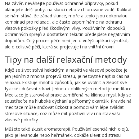
Na závěr, neváhejte používat ochranné přípravky, pokud
plánujete delší pobyt na slunci nebo v chlorované vodě. Kolikrát
se nám stává, že západ slunce, moře a teplo jsou dokonalou
kombinací pro relaxaci, ale často zapomínáme na ochranu
vlasové pokožky před škodlivými vlivy. Používáním klobouků,
ochranných sprejů a dostatkem tekutin předejdete negativním
dopadům. Celý proces péče není jen o vnější aplikaci výrobků,
ale o celistvé péči, která se projevuje i na vnitřní úrovni.
Tipy na další relaxační metody
Když se život stává hektickým a napětí ve vlasové pokožce je
jen jedním z mnoha projevů stresu, je nezbytné najít si čas na
relaxaci. Existuje mnoho způsobů, jak se uvolnit a zlepšit své
fyzické i duševní zdraví. Jednou z oblíbených metod je meditace.
Meditace je starověká praxe zaměřená na klidnou mysl, kdy se
soustředíte na hluboké dýchání a přítomný okamžik. Pravidelná
meditace může snižovat úzkost a pomoci vám lépe zvládat
stresové situace, což může mít pozitivní vliv i na stav vaší
vlasové pokožky.
Můžete také zkusit aromaterapii. Používání esenciálních olejů,
jako je levandule nebo heřmánek, dokáže ulevit od stresu.