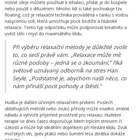
Vonné oleje můžete používat k inhalaci, přidat je do koupele
nebo použít s difuzérem. Mnoho lidí si také pochvaluje tzv.
floating, což je relaxační technika prováděná v tanku s vodou
nasycenou solí, která umožňuje pocit beztíže a hluboké
relaxace. Tento typ odpočinku může podporovat kreativitu a
uvést tělo i mysl do maximálního klidu.
Při výběru relaxační metody je důležité zvolit
to, co sedí právě vám. „Relaxace může mít
různé podoby – jedná se o zkoumání,“ říká
světově uznávaný odborník na stres Han
Seyle. „Podstatné je, abychom našli něco, co
nám přináší pocit pohody a štěstí.“
Hudba je dalším účinným relaxačním prvkem. Poslech
uklidňujících melodií nebo zvuků přírody může snadno změnit
náladu a vytvořit příjemné prostředí pro relaxaci. Hudební
terapie se dnes často doporučuje lidem trpícím stresem či
úzkostí a může být ideálním doplňkem při hledání klidu. Zvuk
mořských vln, zpěv ptáků nebo šumění lesa zkrátka dokáže
zázraky.