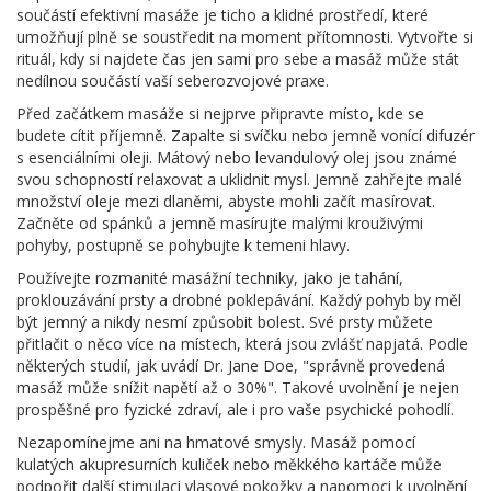
součástí efektivní masáže je ticho a klidné prostředí, které
umožňují plně se soustředit na moment přítomnosti. Vytvořte si
rituál, kdy si najdete čas jen sami pro sebe a masáž může stát
nedílnou součástí vaší seberozvojové praxe.
Před začátkem masáže si nejprve připravte místo, kde se
budete cítit příjemně. Zapalte si svíčku nebo jemně vonící difuzér
s esenciálními oleji. Mátový nebo levandulový olej jsou známé
svou schopností relaxovat a uklidnit mysl. Jemně zahřejte malé
množství oleje mezi dlaněmi, abyste mohli začít masírovat.
Začněte od spánků a jemně masírujte malými krouživými
pohyby, postupně se pohybujte k temeni hlavy.
Používejte rozmanité masážní techniky, jako je tahání,
proklouzávání prsty a drobné poklepávání. Každý pohyb by měl
být jemný a nikdy nesmí způsobit bolest. Své prsty můžete
přitlačit o něco více na místech, která jsou zvlášť napjatá. Podle
některých studií, jak uvádí Dr. Jane Doe, "správně provedená
masáž může snížit napětí až o 30%". Takové uvolnění je nejen
prospěšné pro fyzické zdraví, ale i pro vaše psychické pohodlí.
Nezapomínejme ani na hmatové smysly. Masáž pomocí
kulatých akupresurních kuliček nebo měkkého kartáče může
podpořit další stimulaci vlasové pokožky a napomoci k uvolnění