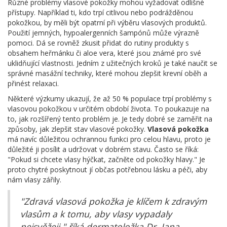
Různé problémy vlasové pokožky mohou vyžadovat odlišné
přístupy. Například ti, kdo trpí citlivou nebo podrážděnou
pokožkou, by měli být opatrní při výběru vlasových produktů.
Použití jemných, hypoalergenních šampónů může výrazně
pomoci. Dá se rovněž zkusit přidat do rutiny produkty s
obsahem heřmánku či aloe vera, které jsou známé pro své
uklidňující vlastnosti. Jedním z užitečných kroků je také naučit se
správné masážní techniky, které mohou zlepšit krevní oběh a
přinést relaxaci.
Některé výzkumy ukazují, že až 50 % populace trpí problémy s
vlasovou pokožkou v určitém období života. To poukazuje na
to, jak rozšířený tento problém je. Je tedy dobré se zaměřit na
způsoby, jak zlepšit stav vlasové pokožky.
Vlasová pokožka
má navíc důležitou ochrannou funkci pro celou hlavu, proto je
důležité ji posílit a udržovat v dobrém stavu. Často se říká:
"Pokud si chcete vlasy hýčkat, začněte od pokožky hlavy." Je
proto chytré poskytnout jí občas potřebnou lásku a péči, aby
nám vlasy zářily.
"Zdravá vlasová pokožka je klíčem k zdravým
vlasům a k tomu, aby vlasy vypadaly
nejsvěžeji," říká dermatoložka Dr. Jana