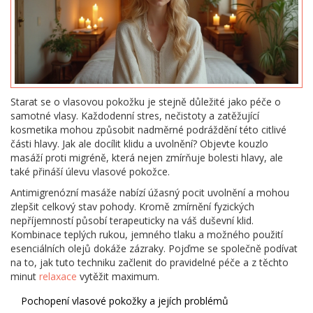
Starat se o vlasovou pokožku je stejně důležité jako péče o
samotné vlasy. Každodenní stres, nečistoty a zatěžující
kosmetika mohou způsobit nadměrné podráždění této citlivé
části hlavy. Jak ale docílit klidu a uvolnění? Objevte kouzlo
masáží proti migréně, která nejen zmírňuje bolesti hlavy, ale
také přináší úlevu vlasové pokožce.
Antimigrenózní masáže nabízí úžasný pocit uvolnění a mohou
zlepšit celkový stav pohody. Kromě zmírnění fyzických
nepříjemností působí terapeuticky na váš duševní klid.
Kombinace teplých rukou, jemného tlaku a možného použití
esenciálních olejů dokáže zázraky. Pojďme se společně podívat
na to, jak tuto techniku začlenit do pravidelné péče a z těchto
minut
relaxace
vytěžit maximum.
Pochopení vlasové pokožky a jejích problémů