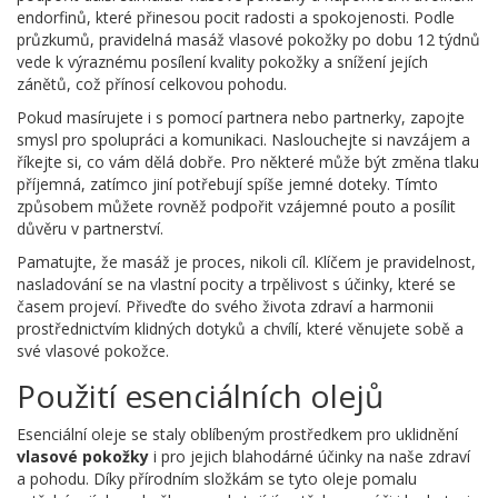
endorfinů, které přinesou pocit radosti a spokojenosti. Podle
průzkumů, pravidelná masáž vlasové pokožky po dobu 12 týdnů
vede k výraznému posílení kvality pokožky a snížení jejích
zánětů, což přínosí celkovou pohodu.
Pokud masírujete i s pomocí partnera nebo partnerky, zapojte
smysl pro spolupráci a komunikaci. Naslouchejte si navzájem a
říkejte si, co vám dělá dobře. Pro některé může být změna tlaku
příjemná, zatímco jiní potřebují spíše jemné doteky. Tímto
způsobem můžete rovněž podpořit vzájemné pouto a posílit
důvěru v partnerství.
Pamatujte, že masáž je proces, nikoli cíl. Klíčem je pravidelnost,
nasladování se na vlastní pocity a trpělivost s účinky, které se
časem projeví. Přiveďte do svého života zdraví a harmonii
prostřednictvím klidných dotyků a chvílí, které věnujete sobě a
své vlasové pokožce.
Použití esenciálních olejů
Esenciální oleje se staly oblíbeným prostředkem pro uklidnění
vlasové pokožky
i pro jejich blahodárné účinky na naše zdraví
a pohodu. Díky přírodním složkám se tyto oleje pomalu