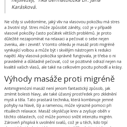
Karásková.
Ne vždy si uvědomíme, jaký vliv na vlasovou pokožku má stres
a životní styl. Stres může způsobit záněty, což je v případě
vlasové pokožky často počátek větších problémů. Je proto
důležité nezapomínat na relaxaci a pečovat o sebe nejen
zvenku, ale i zevnitř. V tomto ohledu je masáž proti migréně
vynikající volbou a může být i skvělým nástrojem k redukci
napětí. Aby vlasová pokožka správně fungovala, je třeba o ni
pravidelně a důkladně pečovat, což se pozitivně odrazí nejen na
kvalitě vašich vlasů, ale také na celkovém pocitu pohodlí a krásy.
Výhody masáže proti migréně
Antimigrenózní masáž není jenom fantastický způsob, jak
zmírnit bolesti hlavy, ale také úžasný prostředek pro zklidnění
mysli a těla. Tato prastará technika, která kombinuje jemné
pohyby na hlavě, šíji a ramenou, může výrazně pomoci při
rituálech relaxace. Masáž okysličuje krev a zvyšuje oběh v
těchto oblastech, což může pomoci snížit intenzitu migrén.
Zároveň přispívá k uvolnění svalů, což je u těch, kdo trpí