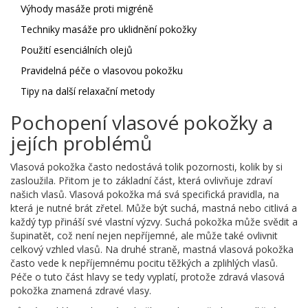
Výhody masáže proti migréně
Techniky masáže pro uklidnění pokožky
Použití esenciálních olejů
Pravidelná péče o vlasovou pokožku
Tipy na další relaxační metody
Pochopení vlasové pokožky a
jejích problémů
Vlasová pokožka často nedostává tolik pozornosti, kolik by si
zasloužila. Přitom je to základní část, která ovlivňuje zdraví
našich vlasů. Vlasová pokožka má svá specifická pravidla, na
která je nutné brát zřetel. Může být suchá, mastná nebo citlivá a
každý typ přináší své vlastní výzvy. Suchá pokožka může svědit a
šupinatět, což není nejen nepříjemné, ale může také ovlivnit
celkový vzhled vlasů. Na druhé straně, mastná vlasová pokožka
často vede k nepříjemnému pocitu těžkých a zplihlých vlasů.
Péče o tuto část hlavy se tedy vyplatí, protože zdravá vlasová
pokožka znamená zdravé vlasy.