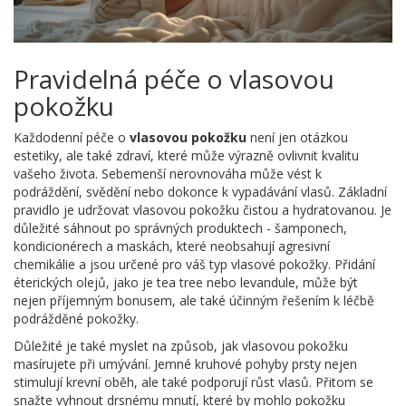
Pravidelná péče o vlasovou
pokožku
Každodenní péče o
vlasovou pokožku
není jen otázkou
estetiky, ale také zdraví, které může výrazně ovlivnit kvalitu
vašeho života. Sebemenší nerovnováha může vést k
podráždění, svědění nebo dokonce k vypadávání vlasů. Základní
pravidlo je udržovat vlasovou pokožku čistou a hydratovanou. Je
důležité sáhnout po správných produktech - šamponech,
kondicionérech a maskách, které neobsahují agresivní
chemikálie a jsou určené pro váš typ vlasové pokožky. Přidání
éterických olejů, jako je tea tree nebo levandule, může být
nejen příjemným bonusem, ale také účinným řešením k léčbě
podrážděné pokožky.
Důležité je také myslet na způsob, jak vlasovou pokožku
masírujete při umývání. Jemné kruhové pohyby prsty nejen
stimulují krevní oběh, ale také podporují růst vlasů. Přitom se
snažte vyhnout drsnému mnutí, které by mohlo pokožku