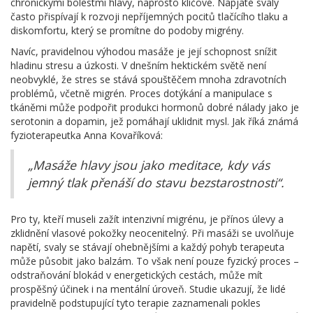
chronickými bolestmi hlavy, naprosto klíčové. Napjaté svaly
často přispívají k rozvoji nepříjemných pocitů tlačícího tlaku a
diskomfortu, který se promítne do podoby migrény.
Navíc, pravidelnou výhodou masáže je její schopnost snížit
hladinu stresu a úzkosti. V dnešním hektickém světě není
neobvyklé, že stres se stává spouštěčem mnoha zdravotních
problémů, včetně migrén. Proces dotýkání a manipulace s
tkáněmi může podpořit produkci hormonů dobré nálady jako je
serotonin a dopamin, jež pomáhají uklidnit mysl. Jak říká známá
fyzioterapeutka Anna Kovaříková:
„Masáže hlavy jsou jako meditace, kdy vás
jemný tlak přenáší do stavu bezstarostnosti“.
Pro ty, kteří museli zažít intenzivní migrénu, je přínos úlevy a
zklidnění vlasové pokožky neocenitelný. Při masáži se uvolňuje
napětí, svaly se stávají ohebnějšími a každý pohyb terapeuta
může působit jako balzám. To však není pouze fyzický proces –
odstraňování blokád v energetických cestách, může mít
prospěšný účinek i na mentální úroveň. Studie ukazují, že lidé
pravidelně podstupující tyto terapie zaznamenali pokles