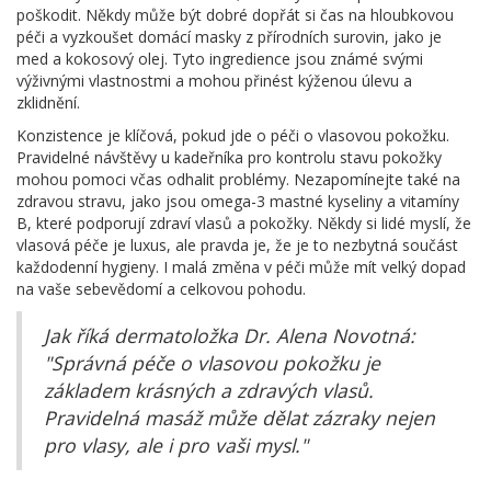
poškodit. Někdy může být dobré dopřát si čas na hloubkovou
péči a vyzkoušet domácí masky z přírodních surovin, jako je
med a kokosový olej. Tyto ingredience jsou známé svými
výživnými vlastnostmi a mohou přinést kýženou úlevu a
zklidnění.
Konzistence je klíčová, pokud jde o péči o vlasovou pokožku.
Pravidelné návštěvy u kadeřníka pro kontrolu stavu pokožky
mohou pomoci včas odhalit problémy. Nezapomínejte také na
zdravou stravu, jako jsou omega-3 mastné kyseliny a vitamíny
B, které podporují zdraví vlasů a pokožky. Někdy si lidé myslí, že
vlasová péče je luxus, ale pravda je, že je to nezbytná součást
každodenní hygieny. I malá změna v péči může mít velký dopad
na vaše sebevědomí a celkovou pohodu.
Jak říká dermatoložka Dr. Alena Novotná:
"Správná péče o vlasovou pokožku je
základem krásných a zdravých vlasů.
Pravidelná masáž může dělat zázraky nejen
pro vlasy, ale i pro vaši mysl."