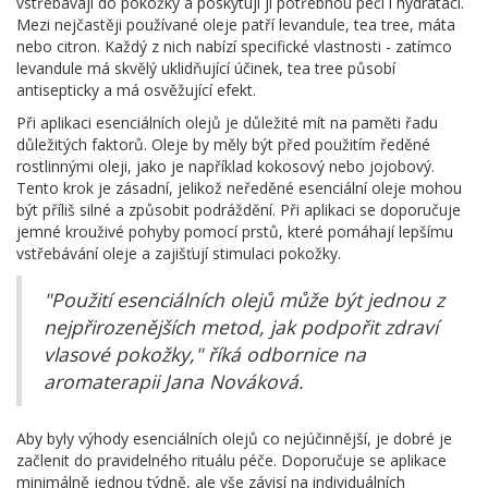
vstřebávají do pokožky a poskytují jí potřebnou péči i hydrataci.
Mezi nejčastěji používané oleje patří levandule, tea tree, máta
nebo citron. Každý z nich nabízí specifické vlastnosti - zatímco
levandule má skvělý uklidňující účinek, tea tree působí
antisepticky a má osvěžující efekt.
Při aplikaci esenciálních olejů je důležité mít na paměti řadu
důležitých faktorů. Oleje by měly být před použitím ředěné
rostlinnými oleji, jako je například kokosový nebo jojobový.
Tento krok je zásadní, jelikož neředěné esenciální oleje mohou
být příliš silné a způsobit podráždění. Při aplikaci se doporučuje
jemné krouživé pohyby pomocí prstů, které pomáhají lepšímu
vstřebávání oleje a zajišťují stimulaci pokožky.
"Použití esenciálních olejů může být jednou z
nejpřirozenějších metod, jak podpořit zdraví
vlasové pokožky," říká odbornice na
aromaterapii Jana Nováková.
Aby byly výhody esenciálních olejů co nejúčinnější, je dobré je
začlenit do pravidelného rituálu péče. Doporučuje se aplikace
minimálně jednou týdně, ale vše závisí na individuálních