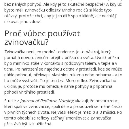
bez náhlých pohybů. Ale kdy je to skutečně bezpečné? A kdy už
byste měli zvinovačku odložit? Mnoho rodičů si klade tyto
otázky, protože chcí, aby jejich dítě spalo klidně, ale nechtějí
riskovat jeho zdraví.
Proč vůbec používat
zvinovačku?
Zvinovačka není jen modná tendence. Je to nástroj, který
pomáhá novorozencům přejít z bříška do světa. Uvnitř bříška
bylo miminko stále v kontaktu s rodičovým tělem, v teple a v
tichu. Po narození se najednou ocitne v prostředí, kde se může
náhle pohnout, překvapit vlastními rukama nebo nohama - a to
ho může vystrašit. To je ten tzv. Moro reflex. Zvinovačka ho
uklidňuje, protože mu omezuje náhle pohyby a připomíná
pohodlí vnitřního prostředí.
Studie z
Journal of Pediatric Nursing
ukazují, že novorozenci,
kteří spali ve zvinovačce, spali déle a probouzeli se méně často
v prvních týdnech života. Největší efekt je mezi 0 a 3 měsíci. Po
tomto období se reflexy začínají zmenšovat a zvinovačka
přestává být tak užitečná.