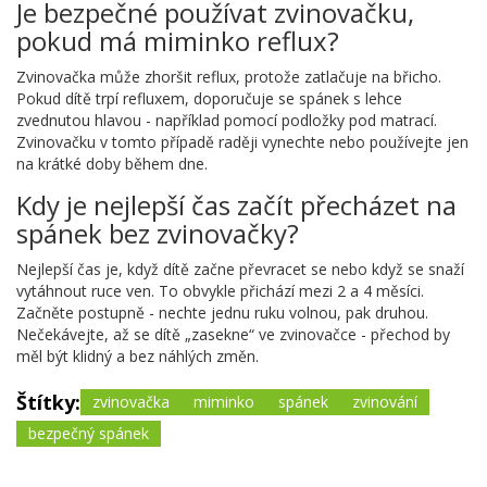
Je bezpečné používat zvinovačku,
pokud má miminko reflux?
Zvinovačka může zhoršit reflux, protože zatlačuje na břicho.
Pokud dítě trpí refluxem, doporučuje se spánek s lehce
zvednutou hlavou - například pomocí podložky pod matrací.
Zvinovačku v tomto případě raději vynechte nebo používejte jen
na krátké doby během dne.
Kdy je nejlepší čas začít přecházet na
spánek bez zvinovačky?
Nejlepší čas je, když dítě začne převracet se nebo když se snaží
vytáhnout ruce ven. To obvykle přichází mezi 2 a 4 měsíci.
Začněte postupně - nechte jednu ruku volnou, pak druhou.
Nečekávejte, až se dítě „zasekne“ ve zvinovačce - přechod by
měl být klidný a bez náhlých změn.
Štítky:
zvinovačka
miminko
spánek
zvinování
bezpečný spánek