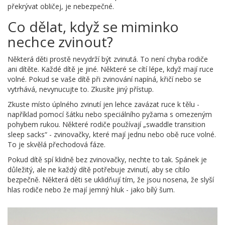
překrývat obličej, je nebezpečné.
Co dělat, když se miminko
nechce zvinout?
Některá děti prostě nevydrží být zvinutá. To není chyba rodiče
ani dítěte. Každé dítě je jiné. Některé se cítí lépe, když mají ruce
volné. Pokud se vaše dítě při zvinování napíná, křičí nebo se
vytrhává, nevynucujte to. Zkusíte jiný přístup.
Zkuste místo úplného zvinutí jen lehce zavázat ruce k tělu -
například pomocí šátku nebo speciálního pyžama s omezeným
pohybem rukou. Některé rodiče používají „swaddle transition
sleep sacks“ - zvinovačky, které mají jednu nebo obě ruce volné.
To je skvělá přechodová fáze.
Pokud dítě spí klidně bez zvinovačky, nechte to tak. Spánek je
důležitý, ale ne každý dítě potřebuje zvinutí, aby se cítilo
bezpečně. Některá děti se uklidňují tím, že jsou nosena, že slyší
hlas rodiče nebo že mají jemný hluk - jako bílý šum.