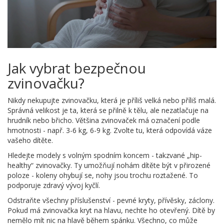
Jak vybrat bezpečnou
zvinovačku?
Nikdy nekupujte zvinovačku, která je příliš velká nebo příliš malá.
Správná velikost je ta, která se přilně k tělu, ale nezatlačuje na
hrudník nebo břicho. Většina zvinovaček má označení podle
hmotnosti - např. 3-6 kg, 6-9 kg. Zvolte tu, která odpovídá váze
vašeho dítěte.
Hledejte modely s volným spodním koncem - takzvané „hip-
healthy“ zvinovačky. Ty umožňují nohám dítěte být v přirozené
poloze - koleny ohybují se, nohy jsou trochu roztažené. To
podporuje zdravý vývoj kyčlí.
Odstraňte všechny příslušenství - pevné kryty, přívěsky, záclony.
Pokud má zvinovačka kryt na hlavu, nechte ho otevřený. Dítě by
nemělo mít nic na hlavě během spánku. Všechno, co může