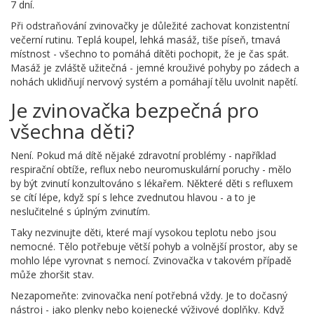
7 dní.
Při odstraňování zvinovačky je důležité zachovat konzistentní
večerní rutinu. Teplá koupel, lehká masáž, tiše píseň, tmavá
místnost - všechno to pomáhá dítěti pochopit, že je čas spát.
Masáž je zvláště užitečná - jemné krouživé pohyby po zádech a
nohách uklidňují nervový systém a pomáhají tělu uvolnit napětí.
Je zvinovačka bezpečná pro
všechna děti?
Není. Pokud má dítě nějaké zdravotní problémy - například
respirační obtíže, reflux nebo neuromuskulární poruchy - mělo
by být zvinutí konzultováno s lékařem. Některé děti s refluxem
se cítí lépe, když spí s lehce zvednutou hlavou - a to je
neslučitelné s úplným zvinutím.
Taky nezvinujte děti, které mají vysokou teplotu nebo jsou
nemocné. Tělo potřebuje větší pohyb a volnější prostor, aby se
mohlo lépe vyrovnat s nemocí. Zvinovačka v takovém případě
může zhoršit stav.
Nezapomeňte: zvinovačka není potřebná vždy. Je to dočasný
nástroj - jako plenky nebo kojenecké výživové doplňky. Když