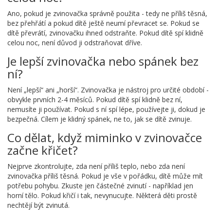
Ano, pokud je zvinovačka správně použita - tedy ne příliš těsná,
bez přehřátí a pokud dítě ještě neumí převracet se. Pokud se
dítě převrátí, zvinovačku ihned odstraňte. Pokud dítě spí klidně
celou noc, není důvod ji odstraňovat dříve.
Je lepší zvinovačka nebo spánek bez
ní?
Není „lepší“ ani „horší“. Zvinovačka je nástroj pro určité období -
obvykle prvních 2-4 měsíců. Pokud dítě spí klidně bez ní,
nemusíte ji používat. Pokud s ní spí lépe, používejte ji, dokud je
bezpečná. Cílem je klidný spánek, ne to, jak se dítě zvinuje.
Co dělat, když miminko v zvinovačce
začne křičet?
Nejprve zkontrolujte, zda není příliš teplo, nebo zda není
zvinovačka příliš těsná. Pokud je vše v pořádku, dítě může mít
potřebu pohybu. Zkuste jen částečné zvinutí - například jen
horní tělo. Pokud křičí i tak, nevynucujte. Některá děti prostě
nechtějí být zvinutá.