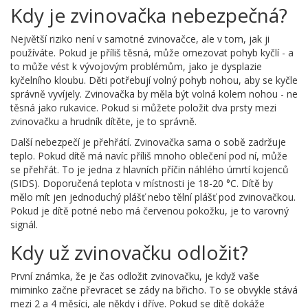
Kdy je zvinovačka nebezpečná?
Největší riziko není v samotné zvinovačce, ale v tom, jak ji
používáte. Pokud je příliš těsná, může omezovat pohyb kyčlí - a
to může vést k vývojovým problémům, jako je dysplazie
kyčelního kloubu. Děti potřebují volný pohyb nohou, aby se kyčle
správně vyvíjely. Zvinovačka by měla být volná kolem nohou - ne
těsná jako rukavice. Pokud si můžete položit dva prsty mezi
zvinovačku a hrudník dítěte, je to správně.
Další nebezpečí je přehřátí. Zvinovačka sama o sobě zadržuje
teplo. Pokud dítě má navíc příliš mnoho oblečení pod ní, může
se přehřát. To je jedna z hlavních příčin náhlého úmrtí kojenců
(SIDS). Doporučená teplota v místnosti je 18-20 °C. Dítě by
mělo mít jen jednoduchý plášť nebo tělní plášť pod zvinovačkou.
Pokud je dítě potné nebo má červenou pokožku, je to varovný
signál.
Kdy už zvinovačku odložit?
První známka, že je čas odložit zvinovačku, je když vaše
miminko začne převracet se zády na břicho. To se obvykle stává
mezi 2 a 4 měsíci, ale někdy i dříve. Pokud se dítě dokáže