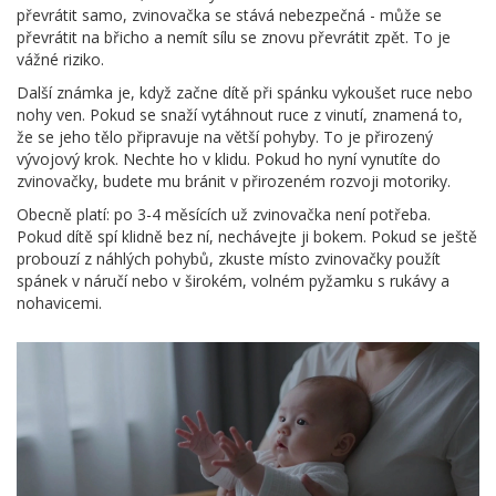
převrátit samo, zvinovačka se stává nebezpečná - může se
převrátit na břicho a nemít sílu se znovu převrátit zpět. To je
vážné riziko.
Další známka je, když začne dítě při spánku vykoušet ruce nebo
nohy ven. Pokud se snaží vytáhnout ruce z vinutí, znamená to,
že se jeho tělo připravuje na větší pohyby. To je přirozený
vývojový krok. Nechte ho v klidu. Pokud ho nyní vynutíte do
zvinovačky, budete mu bránit v přirozeném rozvoji motoriky.
Obecně platí: po 3-4 měsících už zvinovačka není potřeba.
Pokud dítě spí klidně bez ní, nechávejte ji bokem. Pokud se ještě
probouzí z náhlých pohybů, zkuste místo zvinovačky použít
spánek v náručí nebo v širokém, volném pyžamku s rukávy a
nohavicemi.