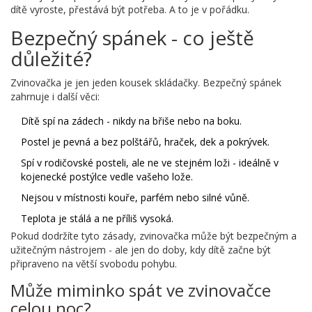
dítě vyroste, přestává být potřeba. A to je v pořádku.
Bezpečný spánek - co ještě
důležité?
Zvinovačka je jen jeden kousek skládačky. Bezpečný spánek
zahrnuje i další věci:
Dítě spí na zádech - nikdy na břiše nebo na boku.
Postel je pevná a bez polštářů, hraček, dek a pokrývek.
Spí v rodičovské posteli, ale ne ve stejném loži - ideálně v
kojenecké postýlce vedle vašeho lože.
Nejsou v místnosti kouře, parfém nebo silné vůně.
Teplota je stálá a ne příliš vysoká.
Pokud dodržíte tyto zásady, zvinovačka může být bezpečným a
užitečným nástrojem - ale jen do doby, kdy dítě začne být
připraveno na větší svobodu pohybu.
Může miminko spát ve zvinovačce
celou noc?