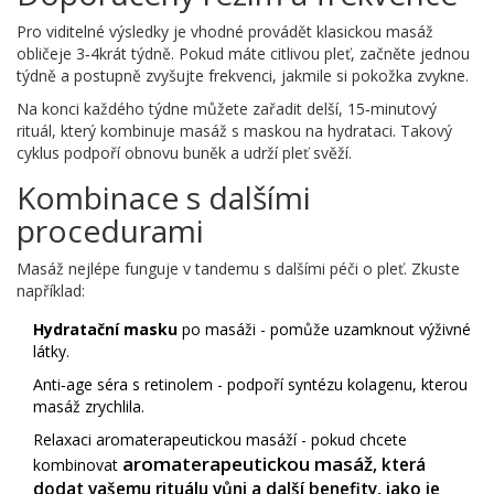
Pro viditelné výsledky je vhodné provádět klasickou masáž
obličeje 3‑4krát týdně. Pokud máte citlivou pleť, začněte jednou
týdně a postupně zvyšujte frekvenci, jakmile si pokožka zvykne.
Na konci každého týdne můžete zařadit delší, 15‑minutový
rituál, který kombinuje masáž s maskou na hydrataci. Takový
cyklus podpoří obnovu buněk a udrží pleť svěží.
Kombinace s dalšími
procedurami
Masáž nejlépe funguje v tandemu s dalšími péči o pleť. Zkuste
například:
Hydratační masku
po masáži - pomůže uzamknout výživné
látky.
Anti‑age séra s retinolem - podpoří syntézu kolagenu, kterou
masáž zrychlila.
Relaxaci aromaterapeutickou masáží - pokud chcete
aromaterapeutickou masáž
, která
kombinovat
dodat vašemu rituálu vůni a další benefity, jako je