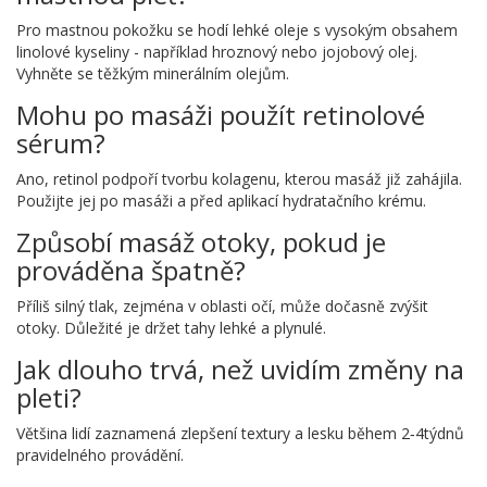
Pro mastnou pokožku se hodí lehké oleje s vysokým obsahem
linolové kyseliny - například hroznový nebo jojobový olej.
Vyhněte se těžkým minerálním olejům.
Mohu po masáži použít retinolové
sérum?
Ano, retinol podpoří tvorbu kolagenu, kterou masáž již zahájila.
Použijte jej po masáži a před aplikací hydratačního krému.
Způsobí masáž otoky, pokud je
prováděna špatně?
Příliš silný tlak, zejména v oblasti očí, může dočasně zvýšit
otoky. Důležité je držet tahy lehké a plynulé.
Jak dlouho trvá, než uvidím změny na
pleti?
Většina lidí zaznamená zlepšení textury a lesku během 2‑4týdnů
pravidelného provádění.