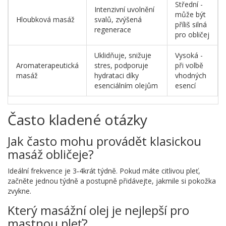
Střední -
Intenzivní uvolnění
může být
Hloubková masáž
svalů, zvýšená
příliš silná
regenerace
pro obličej
Uklidňuje, snižuje
Vysoká -
Aromaterapeutická
stres, podporuje
při volbě
masáž
hydrataci díky
vhodných
esenciálním olejům
esencí
Často kladené otázky
Jak často mohu provádět klasickou
masáž obličeje?
Ideální frekvence je 3‑4krát týdně. Pokud máte citlivou pleť,
začněte jednou týdně a postupně přidávejte, jakmile si pokožka
zvykne.
Který masážní olej je nejlepší pro
mastnou pleť?