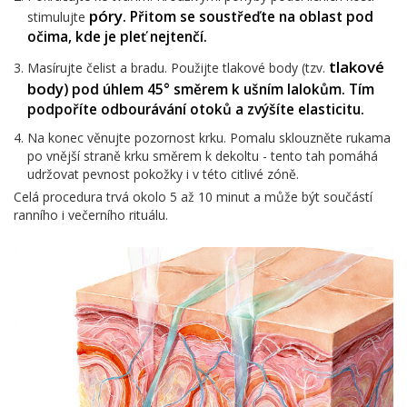
póry
. Přitom se soustřeďte na oblast pod
stimulujte
očima, kde je pleť nejtenčí.
tlakové
Masírujte čelist a bradu. Použijte tlakové body (tzv.
body
) pod úhlem 45° směrem k ušním lalokům. Tím
podpoříte odbourávání otoků a zvýšíte elasticitu.
Na konec věnujte pozornost krku. Pomalu sklouzněte rukama
po vnější straně krku směrem k dekoltu - tento tah pomáhá
udržovat pevnost pokožky i v této citlivé zóně.
Celá procedura trvá okolo 5 až 10 minut a může být součástí
ranního i večerního rituálu.