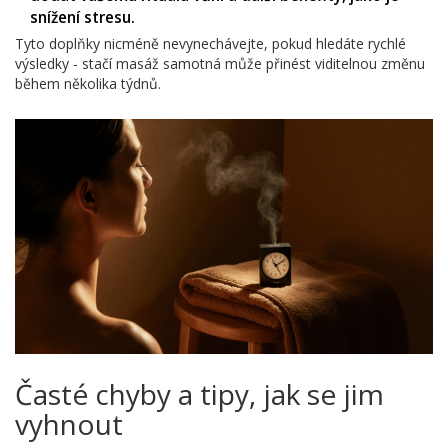
snížení stresu.
Tyto doplňky nicméně nevynechávejte, pokud hledáte rychlé
výsledky - stačí masáž samotná může přinést viditelnou změnu
během několika týdnů.
Časté chyby a tipy, jak se jim
vyhnout