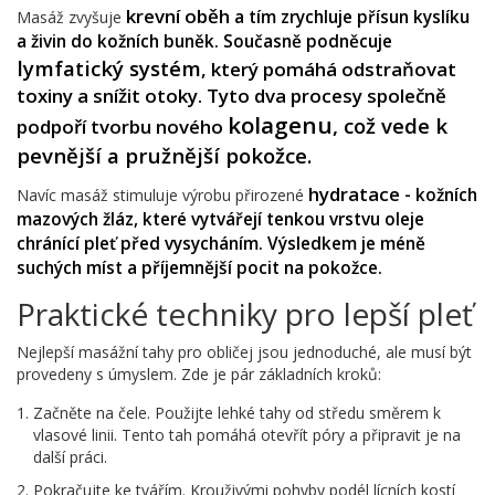
krevní oběh
a tím zrychluje přísun kyslíku
Masáž zvyšuje
a živin do kožních buněk. Současně podněcuje
lymfatický systém
, který pomáhá odstraňovat
toxiny a snížit otoky. Tyto dva procesy společně
kolagenu
, což vede k
podpoří tvorbu nového
pevnější a pružnější pokožce.
hydratace
- kožních
Navíc masáž stimuluje výrobu přirozené
mazových žláz, které vytvářejí tenkou vrstvu oleje
chránící pleť před vysycháním. Výsledkem je méně
suchých míst a příjemnější pocit na pokožce.
Praktické techniky pro lepší pleť
Nejlepší masážní tahy pro obličej jsou jednoduché, ale musí být
provedeny s úmyslem. Zde je pár základních kroků:
Začněte na čele. Použijte lehké tahy od středu směrem k
vlasové linii. Tento tah pomáhá otevřít póry a připravit je na
další práci.
Pokračujte ke tvářím. Krouživými pohyby podél lícních kostí