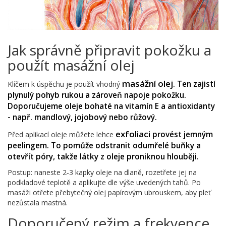
Jak správně připravit pokožku a
použít masážní olej
masážní olej
. Ten zajistí
Klíčem k úspěchu je použít vhodný
plynulý pohyb rukou a zároveň napoje pokožku.
Doporučujeme oleje bohaté na vitamín E a antioxidanty
- např. mandlový, jojobový nebo růžový.
exfoliaci
provést jemným
Před aplikací oleje můžete lehce
peelingem. To pomůže odstranit odumřelé buňky a
otevřít póry, takže látky z oleje proniknou hlouběji.
Postup: naneste 2‑3 kapky oleje na dlaně, rozetřete jej na
podkladové teplotě a aplikujte dle výše uvedených tahů. Po
masáži otřete přebytečný olej papírovým ubrouskem, aby pleť
nezůstala mastná.
Doporučený režim a frekvence