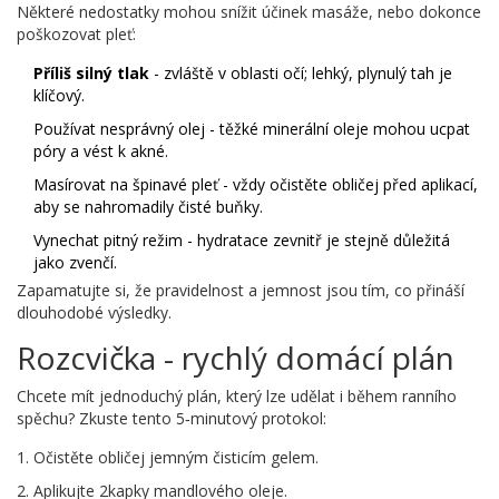
Některé nedostatky mohou snížit účinek masáže, nebo dokonce
poškozovat pleť:
Příliš silný tlak
- zvláště v oblasti očí; lehký, plynulý tah je
klíčový.
Používat nesprávný olej - těžké minerální oleje mohou ucpat
póry a vést k akné.
Masírovat na špinavé pleť - vždy očistěte obličej před aplikací,
aby se nahromadily čisté buňky.
Vynechat pitný režim - hydratace zevnitř je stejně důležitá
jako zvenčí.
Zapamatujte si, že pravidelnost a jemnost jsou tím, co přináší
dlouhodobé výsledky.
Rozcvička - rychlý domácí plán
Chcete mít jednoduchý plán, který lze udělat i během ranního
spěchu? Zkuste tento 5‑minutový protokol:
Očistěte obličej jemným čisticím gelem.
Aplikujte 2kapky mandlového oleje.