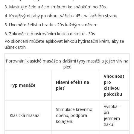
Masírujte čelo a čelo směrem ke spánkům po 30s.
Krouživými tahy po obou tvářích - 45s na každou stranu.
Uvolněte čelist a bradu - 20s každým směrem.
Zakončete masírováním krku a dekoltu - 30s.
Po skončení můžete aplikovat lehkou hydratační krém, aby se
účinek utrhl.
Porovnání klasické masáže s dalšími typy masáží a jejich vliv na
pleť
Vhodnost
Hlavní efekt na
pro
Typ masáže
pleť
citlivou
pokožku
Vysoká -
Stimulace krevního
při
Klasická masáž
oběhu, podpora
jemném
kolagenu
tlaku