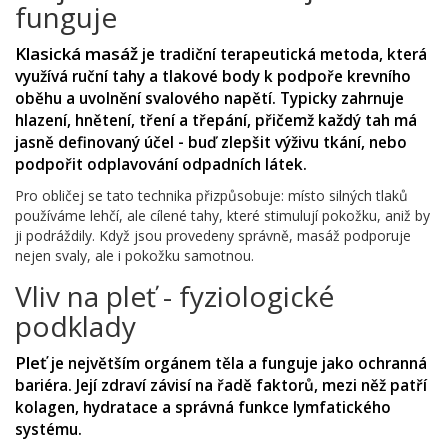
funguje
Klasická masáž
je tradiční terapeutická metoda, která
využívá ruční tahy a tlakové body k podpoře krevního
oběhu a uvolnění svalového napětí. Typicky zahrnuje
hlazení, hnětení, tření a třepání, přičemž každý tah má
jasně definovaný účel - buď zlepšit výživu tkání, nebo
podpořit odplavování odpadních látek.
Pro obličej se tato technika přizpůsobuje: místo silných tlaků
používáme lehčí, ale cílené tahy, které stimulují pokožku, aniž by
ji podráždily. Když jsou provedeny správně, masáž podporuje
nejen svaly, ale i pokožku samotnou.
Vliv na pleť - fyziologické
podklady
Pleť
je největším orgánem těla a funguje jako ochranná
bariéra. Její zdraví závisí na řadě faktorů, mezi něž patří
kolagen, hydratace a správná funkce lymfatického
systému.