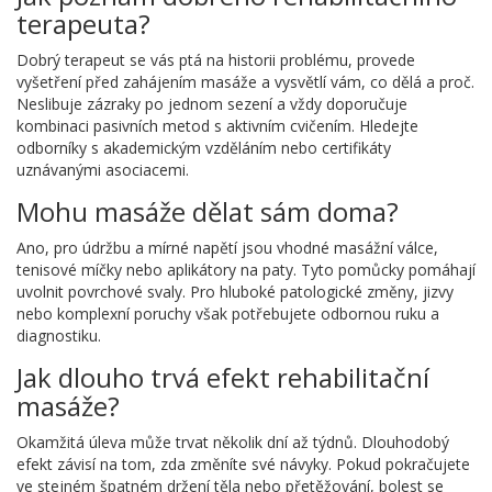
terapeuta?
Dobrý terapeut se vás ptá na historii problému, provede
vyšetření před zahájením masáže a vysvětlí vám, co dělá a proč.
Neslibuje zázraky po jednom sezení a vždy doporučuje
kombinaci pasivních metod s aktivním cvičením. Hledejte
odborníky s akademickým vzděláním nebo certifikáty
uznávanými asociacemi.
Mohu masáže dělat sám doma?
Ano, pro údržbu a mírné napětí jsou vhodné masážní válce,
tenisové míčky nebo aplikátory na paty. Tyto pomůcky pomáhají
uvolnit povrchové svaly. Pro hluboké patologické změny, jizvy
nebo komplexní poruchy však potřebujete odbornou ruku a
diagnostiku.
Jak dlouho trvá efekt rehabilitační
masáže?
Okamžitá úleva může trvat několik dní až týdnů. Dlouhodobý
efekt závisí na tom, zda změníte své návyky. Pokud pokračujete
ve stejném špatném držení těla nebo přetěžování, bolest se