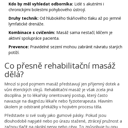
Kdo by měl vyhledat odborníka:
Lidé s akutními i
chronickými bolestmi pohybového ústrojí.
Druhy technik:
Od hlubokého tkáňového tlaku až po jemné
lymfatické drenáže.
Kombinace s cvičením:
Masáž sama nestačí; klíčem je
aktivní spolupráce pacienta.
Prevence:
Pravidelné sezení mohou zabránit návratu starých
potíží.
Co přesně rehabilitační masáž
dělá?
Mnozí si pod pojmem masáž představují jen příjemný dotek a
vůni éterických olejů. Rehabilitační masáž je však zcela jiná
disciplína. Je to lékařsky orientovaný postup, který často
navazuje na diagnózu lékaře nebo fyzioterapeuta. Hlavním
úkolem je odstranit překážky v hojivém procesu těla.
Představte si své svaly jako gumové pásky. Pokud jsou
dlouhodobě napjaté nebo po úrazu stažené, ztrácejí pružnost a
začnou tlačit na okolní nervy nebo cévy. To způsobuje tu onu