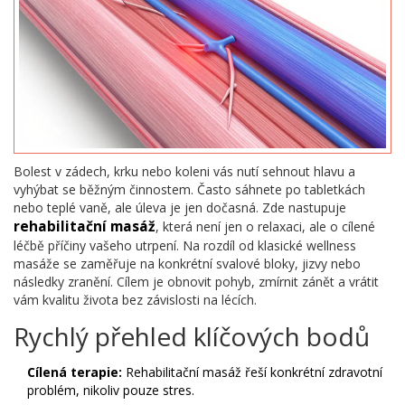
Bolest v zádech, krku nebo koleni vás nutí sehnout hlavu a
vyhýbat se běžným činnostem. Často sáhnete po tabletkách
nebo teplé vaně, ale úleva je jen dočasná. Zde nastupuje
rehabilitační masáž
, která není jen o relaxaci, ale o cílené
léčbě příčiny vašeho utrpení. Na rozdíl od klasické wellness
masáže se zaměřuje na konkrétní svalové bloky, jizvy nebo
následky zranění. Cílem je obnovit pohyb, zmírnit zánět a vrátit
vám kvalitu života bez závislosti na lécích.
Rychlý přehled klíčových bodů
Cílená terapie:
Rehabilitační masáž řeší konkrétní zdravotní
problém, nikoliv pouze stres.