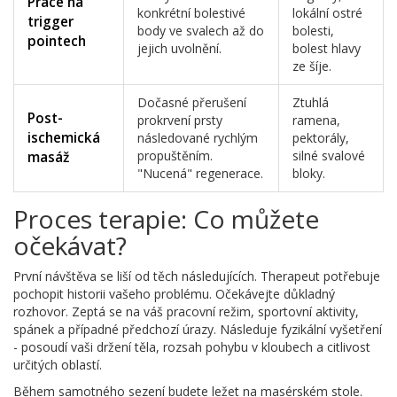
Práce na
konkrétní bolestivé
lokální ostré
trigger
body ve svalech až do
bolesti,
pointech
jejich uvolnění.
bolest hlavy
ze šíje.
Dočasné přerušení
Ztuhlá
Post-
prokrvení prsty
ramena,
ischemická
následované rychlým
pektorály,
propuštěním.
silné svalové
masáž
"Nucená" regenerace.
bloky.
Proces terapie: Co můžete
očekávat?
První návštěva se liší od těch následujících. Therapeut potřebuje
pochopit historii vašeho problému. Očekávejte důkladný
rozhovor. Zeptá se na váš pracovní režim, sportovní aktivity,
spánek a případné předchozí úrazy. Následuje fyzikální vyšetření
- posoudí vaši držení těla, rozsah pohybu v kloubech a citlivost
určitých oblastí.
Během samotného sezení budete ležet na masérském stole.