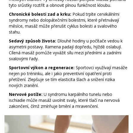
tyto srůstky roztřít a obnovit plnou funkčnost kloubu.
Chronické bolesti zad a krku:
Pokud trpíte cervikálními
syndromy nebo dolopátečními bolestmi, které přetrvávají
měsíce, masáž může přerušit cyklus bolesti a svalového
stahu.
Sedavý způsob života:
Dlouhé hodiny u počítače vedou k
asymetrii postavy. Ramena padají dopředu, hýždě oslabují.
Cílená masáž pomůže vyvážit sílu mezi předními a zadními
svalovými řady.
Sportovní výkon a regenerace:
Sportovci využívají masáže
nejen po tréninku, ale i jako preventivní opatření proti
přetížení. Zlepšuje se tím elasticita šlach a snížení rizika
nových zranění.
Nervové potíže:
U syndromu karpálního tunelu nebo
ischiadie může masáž uvolnit svaly, které tlačí na nervová
zakončení, čímž zmírňuje brnění a mravenčení.