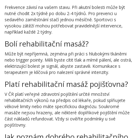
Frekvence závisí na vašem stavu. Při akutní bolesti může být
nutné chodit 2x týdně po dobu 2-4 týdnů. Pro prevenci u
sedavého zaměstnání stačí jednou měsíčně. Sportovci s
vysokou zátěží mohou potřebovat pravidelnější intervence,
například každé 2 týdny.
Bolí rehabilitační masáž?
Může být nepříjemná, zejména při práci s hlubokými tkáněmi
nebo trigger pointy. Měli byste cítit tlak a mírné pálení, ale ostrá,
elektrizující bolest je signál, abyste zastavili. Komunikace s
terapeutem je klíčová pro nalezení správné intenzity.
Platí rehabilitační masáž pojišťovna?
V ČR platí veřejné zdravotní pojištění určité množství
rehabilitačních výkonů na předpis od lékaře, pokud splňujete
věkové limity nebo máte specifickou diagnózu. Soukromé
masáže nejsou hrazeny, ale některé doplňkové pojištění může
část nákladů refundovat. Vždy si ověřte podmínky u své
pojišťovny.
Jak poznám dobrého rehabilitačního