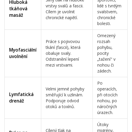
Hluboká
vrstvy svalů a fascii.
lidé s tvrdým
tkáňová
Cílem je uvolnit
svalstvem,
masáž
chronické napětí.
chronické
bolesti.
Omezený
Práce s pojivovou
rozsah
tkání (fascií), která
pohybu,
Myofasciální
obaluje svaly.
pocity
uvolnění
Odstranění lepení
„tažení" v
mezi vrstvami.
nohou či
zádech.
Po
Velmi jemné pohyby
operacích,
Lymfatická
směřující k uzlinám.
při otocích
drenáž
Podporuje odvod
nohou, po
otoků a toxínů.
náročných
úrazech.
Útoky
Cílený tlak na
migrény,