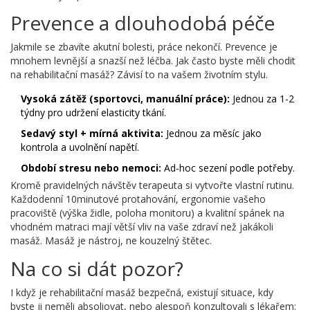
Prevence a dlouhodobá péče
Jakmile se zbavíte akutní bolesti, práce nekončí. Prevence je
mnohem levnější a snazší než léčba. Jak často byste měli chodit
na rehabilitační masáž? Závisí to na vašem životním stylu.
Vysoká zátěž (sportovci, manuální práce):
Jednou za 1-2
týdny pro udržení elasticity tkání.
Sedavý styl + mírná aktivita:
Jednou za měsíc jako
kontrola a uvolnění napětí.
Období stresu nebo nemoci:
Ad-hoc sezení podle potřeby.
Kromě pravidelných návštěv terapeuta si vytvořte vlastní rutinu.
Každodenní 10minutové protahování, ergonomie vašeho
pracoviště (výška židle, poloha monitoru) a kvalitní spánek na
vhodném matraci mají větší vliv na vaše zdraví než jakákoli
masáž. Masáž je nástroj, ne kouzelný štětec.
Na co si dát pozor?
I když je rehabilitační masáž bezpečná, existují situace, kdy
byste ji neměli absoliovat, nebo alespoň konzultovali s lékařem: