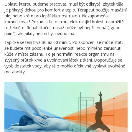
Oblast, kterou budeme pracovat, musí být odkrytá, zbytek těla
je přikrytý dekou pro komfort a teplo. Terapeut použije masážní
olej nebo krém pro lepší kluznost rukou. Nezapomeňte
komunikovat! Pokud cítíte ostrou, elektrizující bolest, okamžitě
to řekněte. Rehabilitační masáž může být nepříjemná („good
pain"), ale nikdy nesmí být neúnosná.
Typické sezení trvá 30 až 60 minut. Po skončení se může stát,
že budete mít pocit lehké unavenosti nebo mírného zarudnutí
kůže v místě zásahu. To je normální reakce organismu na
zvýšený průtok krve a uvolňování látek z tkání. Doporučuje se
vypít dostatek vody, aby tělo mohlo efektivně vyplavit uvolněné
metabolity.