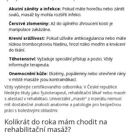
Akutní záněty a infekce:
Pokud máte horečku nebo zánět
svalů, masáž by mohla rozšířit infekci.
Čerstvé zlomeniny:
Až do úplného zhroucení kosti je
manipulace zakázána.
Krevní srážlivost:
Pokud užíváte antikoagulancia nebo máte
nízkou trombocytovou hladinu, hrozí riziko modřin a krvácení
do tkání.
Těhotenství:
Vyžaduje speciální přístup a pozici. Vždy
informujte terapeuta.
Onemocnění kůže:
Ekzémy, popáleniny nebo otevřené rány
v místě masáže jsou kontraindikací.
Vždy vybírejte certifikovaného odborníka. V České republice
hledejte tituly jako fyzioterapeut, rehabilitační lékař nebo masér
s atestací v rehabilitaci. Univerzální „masér“ z inzerátu nemusí
mít dostatečné znalosti anatomie a patologie pro bezpečnou
práci s bolestivými oblastmi.
Kolikrát do roka mám chodit na
rehabilitační masáž?