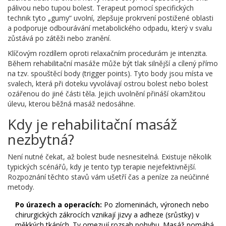
pálivou nebo tupou bolest. Terapeut pomocí specifických
technik tyto „gumy“ uvolní, zlepšuje prokrvení postižené oblasti
a podporuje odbourávání metabolického odpadu, který v svalu
zůstává po zátěži nebo zranění.
Klíčovým rozdílem oproti relaxačním procedurám je intenzita.
Během rehabilitační masáže může být tlak silnější a cílený přímo
na tzv. spouštěcí body (trigger points). Tyto body jsou místa ve
svalech, která při doteku vyvolávají ostrou bolest nebo bolest
ozářenou do jiné části těla. Jejich uvolnění přináší okamžitou
úlevu, kterou běžná masáž nedosáhne.
Kdy je rehabilitační masáž
nezbytná?
Není nutné čekat, až bolest bude nesnesitelná. Existuje několik
typických scénářů, kdy je tento typ terapie nejefektivnější.
Rozpoznání těchto stavů vám ušetří čas a peníze za neúčinné
metody.
Po úrazech a operacích:
Po zlomeninách, výronech nebo
chirurgických zákrocích vznikají jizvy a adheze (srůstky) v
měkkých tkáních. Ty omezují rozsah pohybu. Masáž pomáhá