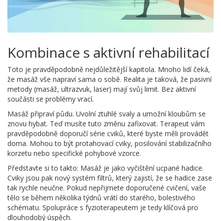
Kombinace s aktivní rehabilitací
Toto je pravděpodobně nejdůležitější kapitola. Mnoho lidí čeká,
že masáž vše napraví sama o sobě. Realita je taková, že pasivní
metody (masáž, ultrazvuk, laser) mají svůj limit. Bez aktivní
součásti se problémy vrací.
Masáž připraví půdu. Uvolní ztuhlé svaly a umožní kloubům se
znovu hybat. Teď musíte tuto změnu zafixovat. Terapeut vám
pravděpodobně doporučí série cviků, které byste měli provádět
doma. Mohou to být protahovací cviky, posilování stabilizačního
korzetu nebo specifické pohybové vzorce.
Představte si to takto: Masáž je jako vyčištění ucpané hadice.
Cviky jsou pak nový systém filtrů, který zajistí, že se hadice zase
tak rychle neučne. Pokud nepřijmete doporučené cvičení, vaše
tělo se během několika týdnů vrátí do starého, bolestivého
schématu. Spolupráce s fyzioterapeutem je tedy klíčová pro
dlouhodobý úspěch.