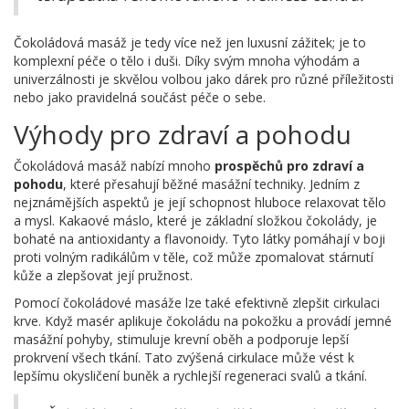
Čokoládová masáž je tedy více než jen luxusní zážitek; je to
komplexní péče o tělo i duši. Díky svým mnoha výhodám a
univerzálnosti je skvělou volbou jako dárek pro různé příležitosti
nebo jako pravidelná součást péče o sebe.
Výhody pro zdraví a pohodu
Čokoládová masáž nabízí mnoho
prospěchů pro zdraví a
pohodu
, které přesahují běžné masážní techniky. Jedním z
nejznámějších aspektů je její schopnost hluboce relaxovat tělo
a mysl. Kakaové máslo, které je základní složkou čokolády, je
bohaté na antioxidanty a flavonoidy. Tyto látky pomáhají v boji
proti volným radikálům v těle, což může zpomalovat stárnutí
kůže a zlepšovat její pružnost.
Pomocí čokoládové masáže lze také efektivně zlepšit cirkulaci
krve. Když masér aplikuje čokoládu na pokožku a provádí jemné
masážní pohyby, stimuluje krevní oběh a podporuje lepší
prokrvení všech tkání. Tato zvýšená cirkulace může vést k
lepšímu okysličení buněk a rychlejší regeneraci svalů a tkání.