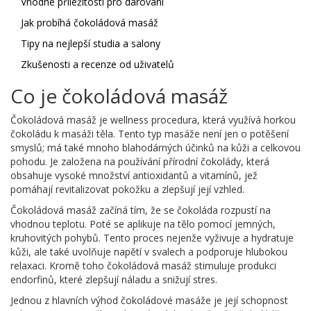
Vhodné příležitosti pro darování
Jak probíhá čokoládová masáž
Tipy na nejlepší studia a salony
Zkušenosti a recenze od uživatelů
Co je čokoládová masáž
Čokoládová masáž je wellness procedura, která využívá horkou
čokoládu k masáži těla. Tento typ masáže není jen o potěšení
smyslů; má také mnoho blahodárných účinků na kůži a celkovou
pohodu. Je založena na používání přírodní čokolády, která
obsahuje vysoké množství antioxidantů a vitamínů, jež
pomáhají revitalizovat pokožku a zlepšují její vzhled.
Čokoládová masáž začíná tím, že se čokoláda rozpustí na
vhodnou teplotu. Poté se aplikuje na tělo pomocí jemných,
kruhovitých pohybů. Tento proces nejenže vyživuje a hydratuje
kůži, ale také uvolňuje napětí v svalech a podporuje hlubokou
relaxaci. Kromě toho čokoládová masáž stimuluje produkci
endorfinů, které zlepšují náladu a snižují stres.
Jednou z hlavních výhod čokoládové masáže je její schopnost