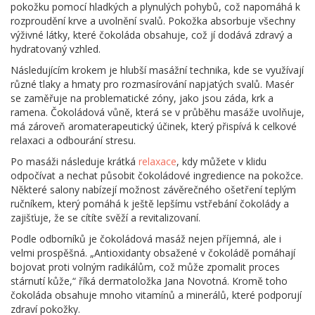
pokožku pomocí hladkých a plynulých pohybů, což napomáhá k
rozproudění krve a uvolnění svalů. Pokožka absorbuje všechny
výživné látky, které čokoláda obsahuje, což jí dodává zdravý a
hydratovaný vzhled.
Následujícím krokem je hlubší masážní technika, kde se využívají
různé tlaky a hmaty pro rozmasírování napjatých svalů. Masér
se zaměřuje na problematické zóny, jako jsou záda, krk a
ramena. Čokoládová vůně, která se v průběhu masáže uvolňuje,
má zároveň aromaterapeutický účinek, který přispívá k celkové
relaxaci a odbourání stresu.
Po masáži následuje krátká
relaxace
, kdy můžete v klidu
odpočívat a nechat působit čokoládové ingredience na pokožce.
Některé salony nabízejí možnost závěrečného ošetření teplým
ručníkem, který pomáhá k ještě lepšímu vstřebání čokolády a
zajišťuje, že se cítíte svěží a revitalizovaní.
Podle odborníků je čokoládová masáž nejen příjemná, ale i
velmi prospěšná. „Antioxidanty obsažené v čokoládě pomáhají
bojovat proti volným radikálům, což může zpomalit proces
stárnutí kůže,“ říká dermatoložka Jana Novotná. Kromě toho
čokoláda obsahuje mnoho vitamínů a minerálů, které podporují
zdraví pokožky.