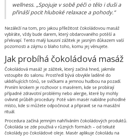
wellness. „Spojuje v sobě péči o tělo i duši a
přináší pocit hluboké relaxace a pohody.“
Nezáleží na tom, pro jakou příležitost čokoládovou masáž
vybíráte, vždy bude darem, který obdarovaného potěší a
překvapí. Tento malý luxusní zážitek je jasným důkazem vaší
pozornosti a zájmu o blaho toho, komu jej věnujete.
Jak probíhá čokoládová masáž
Čokoládová masáž je zážitek, který začíná hned, jakmile
vstoupíte do salonu. Prostředí bývá obvykle laděné do
uklidňujících tónů, se svíčkami a jemnou hudbou na pozadí.
Prvním krokem je rozhovor s masérem, kde se probírají
případné zdravotní problémy nebo alergie, které by mohly
ovlivnit průběh procedury. Poté vám masér nabídne pohodlné
místo, kde si můžete odpočinout a připravit se na masážní
rituál.
Procedura začíná jemným nahříváním čokoládových produktů.
Čokoláda se zde používá v různých formách – od tekuté
čokolády po čokoládové oleje. Masér aplikuje čokoládu na