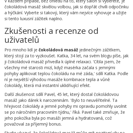
V každém případě, bez ohledu na to, který salon si vyberete, je
čokoládová masáž skvělou volbou, jak si dopřát chvíli odpočinku
a hýčkání. Vyberte si takový, který vám nejvíce vyhovuje a užijte
si tento luxusní zážitek naplno.
Zkušenosti a recenze od
uživatelů
Pro mnoho lidí je
čokoládová masáž
jedinečným zážitkem,
který stojí za to vyzkoušet. Katka, 34 let, na svém blogu píše, jak
ji čokoládová masáž přivedla k úplné relaxaci. 'Cítila jsem, že
všechny mé starosti mizí, když masérka začala s jemnými
pohyby aplikovat teplou čokoládu na mé záda,' sdílí Katka. Podle
ní je největší výhodou masáže kombinace tepla a vůně
čokolády, která má instantní uklidňující efekt.
Další zkušenost sdílí Pavel, 45 let, který dostal čokoládovou
masáž jako dárek k narozeninám. 'Bylo to neuvěřitelné. Ta
hřejivost čokolády a jemné pohyby mi opravdu pomohly uvolnit
se po náročném pracovním týdnu,' říká. Pavel také zmiňuje, že
jeho pokožka byla po masáži jemná a hydratovaná, což
považoval za příjemný bonus.
Studie ukazují, že čokoládová masáž může mít pozitivní vliv na