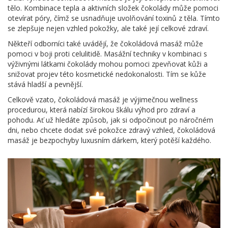
tělo. Kombinace tepla a aktivních složek čokolády může pomoci
otevírat póry, čímž se usnadňuje uvolňování toxinů z těla. Tímto
se zlepšuje nejen vzhled pokožky, ale také její celkové zdraví.
Někteří odborníci také uvádějí, že čokoládová masáž může
pomoci v boji proti celulitidě. Masážní techniky v kombinaci s
výživnými látkami čokolády mohou pomoci zpevňovat kůži a
snižovat projev této kosmetické nedokonalosti. Tím se kůže
stává hladší a pevnější.
Celkově vzato, čokoládová masáž je výjimečnou wellness
procedurou, která nabízí širokou škálu výhod pro zdraví a
pohodu. Ať už hledáte způsob, jak si odpočinout po náročném
dni, nebo chcete dodat své pokožce zdravý vzhled, čokoládová
masáž je bezpochyby luxusním dárkem, který potěší každého.