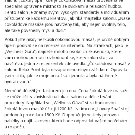
salonu „Luxury Spa“, kde je čokoládová masáž provedena ve
speciálně upravené místnosti se svíčkami a relaxační hudbou.
Tento salon je známý svými vysokými standardy a individuálním
přístupem ke každému klientovi. Jak říká majitelka salonu, „Naše
čokoládové masáže jsou navrženy tak, aby nejen uvolnily tělo,
ale také povznesly mysl a duši.“
Pokud jste nikdy nezkusili čokoládovou masáž, je určitě dobrým
tipem podívat se na recenze na internetu. Na stránkách, jako je
„Wellness Guru“, najdete mnoho osobních zkušeností, které
vám mohou pomoci rozhodnout se, který salon stojí za
návštěvu. Jedna z recenzentek zde uvedla: „Čokoládová masáž v
salonu Relax Point byla nezapomenutelným zážitkem. Opravdu
jsem cítila, jak se moje pokožka zjemnila a byla nádherně
hydratovaná.“
Neméně důležitým faktorem je cena. Cena čokoládové masáže
se může lišit v závislosti na lokaci salonu a délce trvání
procedury. Například ve „Wellness Oáza“ si za hodinovou
čokoládovou masáž účtují 1200 Kč, zatímco v „Luxury Spa“ stojí
podobná procedura 1800 Kč. Doporučujeme tedy porovnat
nabídky a najít takovou, která bude odpovídat vašim potřebám
a rozpočtu.