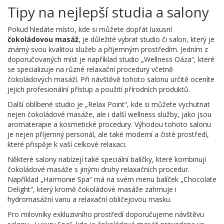
Tipy na nejlepší studia a salony
Pokud hledáte místo, kde si můžete dopřát luxusní
čokoládovou masáž
, je důležité vybrat studio či salon, který je
známý svou kvalitou služeb a příjemným prostředím. Jedním z
doporučovaných míst je například studio „Wellness Oáza“, které
se specializuje na různé relaxační procedury včetně
čokoládových masáží. Při návštěvě tohoto salonu určitě oceníte
jejich profesionální přístup a použití přírodních produktů.
Další oblíbené studio je „Relax Point“, kde si můžete vychutnat
nejen čokoládové masáže, ale i další wellness služby, jako jsou
aromaterapie a kosmetické procedury. Výhodou tohoto salonu
je nejen příjemný personál, ale také moderní a čisté prostředí,
které přispěje k vaší celkové relaxaci.
Některé salony nabízejí také speciální balíčky, které kombinují
čokoládové masáže s jinými druhy relaxačních procedur.
Například „Harmonie Spa“ má na svém menu balíček „Chocolate
Delight“, který kromě čokoládové masáže zahrnuje i
hydromasážní vanu a relaxační obličejovou masku.
Pro milovníky exkluzivního prostředí doporučujeme návštěvu