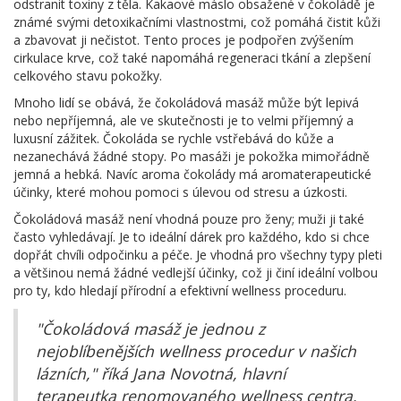
odstranit toxiny z těla. Kakaové máslo obsažené v čokoládě je
známé svými detoxikačními vlastnostmi, což pomáhá čistit kůži
a zbavovat ji nečistot. Tento proces je podpořen zvýšením
cirkulace krve, což také napomáhá regeneraci tkání a zlepšení
celkového stavu pokožky.
Mnoho lidí se obává, že čokoládová masáž může být lepivá
nebo nepříjemná, ale ve skutečnosti je to velmi příjemný a
luxusní zážitek. Čokoláda se rychle vstřebává do kůže a
nezanechává žádné stopy. Po masáži je pokožka mimořádně
jemná a hebká. Navíc aroma čokolády má aromaterapeutické
účinky, které mohou pomoci s úlevou od stresu a úzkosti.
Čokoládová masáž není vhodná pouze pro ženy; muži ji také
často vyhledávají. Je to ideální dárek pro každého, kdo si chce
dopřát chvíli odpočinku a péče. Je vhodná pro všechny typy pleti
a většinou nemá žádné vedlejší účinky, což ji činí ideální volbou
pro ty, kdo hledají přírodní a efektivní wellness proceduru.
"Čokoládová masáž je jednou z
nejoblíbenějších wellness procedur v našich
lázních," říká Jana Novotná, hlavní
terapeutka renomovaného wellness centra.