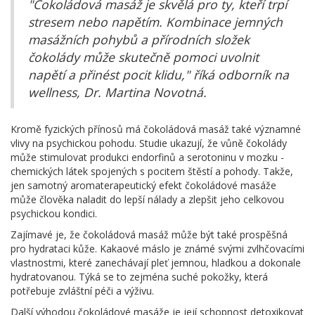
"Čokoládová masáž je skvělá pro ty, kteří trpí
stresem nebo napětím. Kombinace jemných
masážních pohybů a přírodních složek
čokolády může skutečně pomoci uvolnit
napětí a přinést pocit klidu," říká odborník na
wellness, Dr. Martina Novotná.
Kromě fyzických přínosů má čokoládová masáž také významné
vlivy na psychickou pohodu. Studie ukazují, že vůně čokolády
může stimulovat produkci endorfinů a serotoninu v mozku -
chemických látek spojených s pocitem štěstí a pohody. Takže,
jen samotný aromaterapeutický efekt čokoládové masáže
může člověka naladit do lepší nálady a zlepšit jeho celkovou
psychickou kondici.
Zajímavé je, že čokoládová masáž může být také prospěšná
pro hydrataci kůže. Kakaové máslo je známé svými zvlhčovacími
vlastnostmi, které zanechávají pleť jemnou, hladkou a dokonale
hydratovanou. Týká se to zejména suché pokožky, která
potřebuje zvláštní péči a výživu.
Další výhodou čokoládové masáže je její schopnost detoxikovat