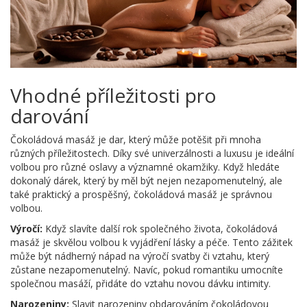
Vhodné příležitosti pro
darování
Čokoládová masáž je dar, který může potěšit při mnoha
různých příležitostech. Díky své univerzálnosti a luxusu je ideální
volbou pro různé oslavy a významné okamžiky. Když hledáte
dokonalý dárek, který by měl být nejen nezapomenutelný, ale
také praktický a prospěšný, čokoládová masáž je správnou
volbou.
Výročí:
Když slavíte další rok společného života, čokoládová
masáž je skvělou volbou k vyjádření lásky a péče. Tento zážitek
může být nádherný nápad na výročí svatby či vztahu, který
zůstane nezapomenutelný. Navíc, pokud romantiku umocníte
společnou masáží, přidáte do vztahu novou dávku intimity.
Narozeniny:
Slavit narozeniny obdarováním čokoládovou