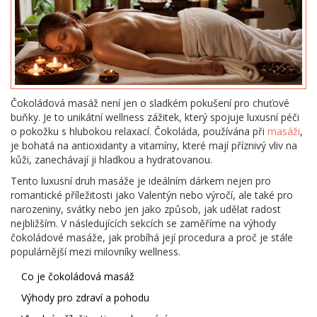
Čokoládová masáž není jen o sladkém pokušení pro chuťové
buňky. Je to unikátní wellness zážitek, který spojuje luxusní péči
o pokožku s hlubokou relaxací. Čokoláda, používána při
masáži
,
je bohatá na antioxidanty a vitamíny, které mají příznivý vliv na
kůži, zanechávají ji hladkou a hydratovanou.
Tento luxusní druh masáže je ideálním dárkem nejen pro
romantické příležitosti jako Valentýn nebo výročí, ale také pro
narozeniny, svátky nebo jen jako způsob, jak udělat radost
nejbližším. V následujících sekcích se zaměříme na výhody
čokoládové masáže, jak probíhá její procedura a proč je stále
populárnější mezi milovníky wellness.
Co je čokoládová masáž
Výhody pro zdraví a pohodu