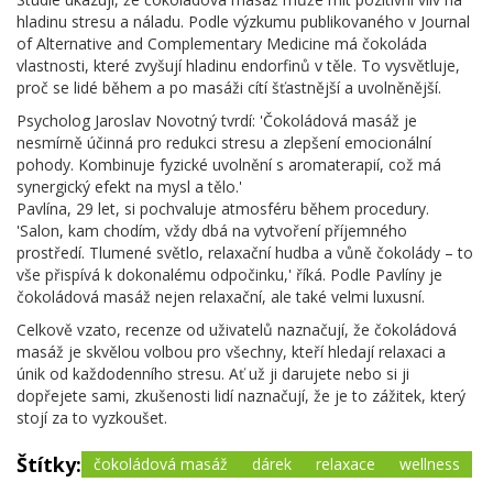
hladinu stresu a náladu. Podle výzkumu publikovaného v Journal
of Alternative and Complementary Medicine má čokoláda
vlastnosti, které zvyšují hladinu endorfinů v těle. To vysvětluje,
proč se lidé během a po masáži cítí šťastnější a uvolněnější.
Psycholog Jaroslav Novotný tvrdí: 'Čokoládová masáž je
nesmírně účinná pro redukci stresu a zlepšení emocionální
pohody. Kombinuje fyzické uvolnění s aromaterapií, což má
synergický efekt na mysl a tělo.'
Pavlína, 29 let, si pochvaluje atmosféru během procedury.
'Salon, kam chodím, vždy dbá na vytvoření příjemného
prostředí. Tlumené světlo, relaxační hudba a vůně čokolády – to
vše přispívá k dokonalému odpočinku,' říká. Podle Pavlíny je
čokoládová masáž nejen relaxační, ale také velmi luxusní.
Celkově vzato, recenze od uživatelů naznačují, že čokoládová
masáž je skvělou volbou pro všechny, kteří hledají relaxaci a
únik od každodenního stresu. Ať už ji darujete nebo si ji
dopřejete sami, zkušenosti lidí naznačují, že je to zážitek, který
stojí za to vyzkoušet.
Štítky:
čokoládová masáž
dárek
relaxace
wellness