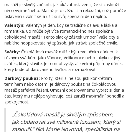
masáží je skvělý způsob, jak ukázat oslavenci, že si zaslouží
něco výjimečného. Masaž je osvěžující a relaxační, což pomůže
oslavenci uvolnit se a užít si svůj speciální den naplno.
Valentýn:
Valentýn je den, kdy se tradičně oslavuje láska a
romantika. Co může být více romantického než společná
čokoládová masáž? Tento sladký zážitek umocní vaše city a
nabídne neopakovatelný způsob, jak strávit společné chvíle.
Svátky:
Čokoládová masáž může být revolučním dárkem k
různým svátkům jako Vánoce, Velikonoce nebo jakýkoliv jiný
svátek, který slavíte. Je to neobvyklý, ale velmi příjemný dárek,
který bude obdarovaného hýčkat a rozmazlovat.
Dárkový poukaz:
Pro ty, kteří si nejsou jisti konkrétním
termínem nebo datem, je dárkový poukaz na čokoládovou
masáž perfektní řešení. Umožní obdarovanému vybrat si den a
čas, který mu nejlépe vyhovuje, což zaručí maximální pohodlí a
spokojenost.
„Čokoládová masáž je skvělým způsobem,
jak obdarovat své milované luxusem, který si
zaslouží,“ říká Marie Novotná, specialistka na