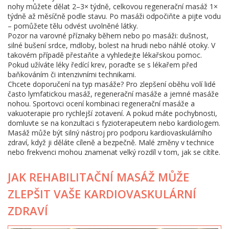
nohy můžete dělat 2–3× týdně, celkovou regenerační masáž 1×
týdně až měsíčně podle stavu. Po masáži odpočiňte a pijte vodu
– pomůžete tělu odvést uvolněné látky.
Pozor na varovné příznaky během nebo po masáži: dušnost,
silné bušení srdce, mdloby, bolest na hrudi nebo náhlé otoky. V
takovém případě přestaňte a vyhledejte lékařskou pomoc.
Pokud užíváte léky ředící krev, poraďte se s lékařem před
baňkováním či intenzivními technikami.
Chcete doporučení na typ masáže? Pro zlepšení oběhu volí lidé
často lymfatickou masáž, regenerační masáže a jemné masáže
nohou. Sportovci ocení kombinaci regenerační masáže a
vakuoterapie pro rychlejší zotavení. A pokud máte pochybnosti,
domluvte se na konzultaci s fyzioterapeutem nebo kardiologem.
Masáž může být silný nástroj pro podporu kardiovaskulárního
zdraví, když ji děláte cíleně a bezpečně. Malé změny v technice
nebo frekvenci mohou znamenat velký rozdíl v tom, jak se cítíte.
JAK REHABILITAČNÍ MASÁŽ MŮŽE
ZLEPŠIT VAŠE KARDIOVASKULÁRNÍ
ZDRAVÍ