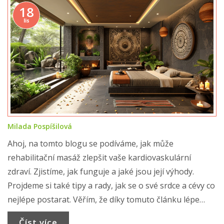
18
lis
Milada Pospíšilová
Ahoj, na tomto blogu se podíváme, jak může
rehabilitační masáž zlepšit vaše kardiovaskulární
zdraví. Zjistíme, jak funguje a jaké jsou její výhody.
Projdeme si také tipy a rady, jak se o své srdce a cévy co
nejlépe postarat. Věřím, že díky tomuto článku lépe
pochopíte, proč by měla být masáž nedílnou součástí
Číst více