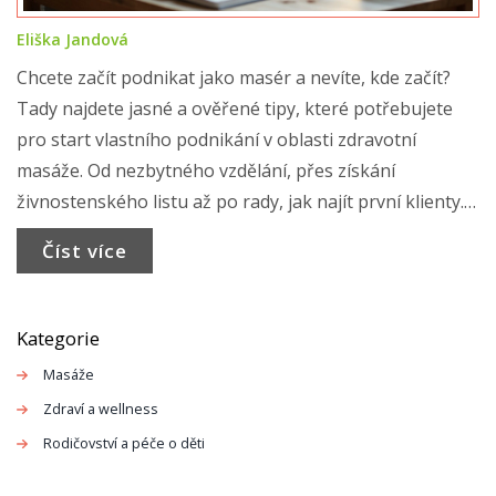
Eliška Jandová
Chcete začít podnikat jako masér a nevíte, kde začít?
Tady najdete jasné a ověřené tipy, které potřebujete
pro start vlastního podnikání v oblasti zdravotní
masáže. Od nezbytného vzdělání, přes získání
živnostenského listu až po rady, jak najít první klienty.
Dozvíte se i zákulisní tipy, které vám usnadní rozjezd i
Číst více
provoz v praxi. Vše je napsané srozumitelně a přímo,
bez zbytečných složitostí.
Kategorie
Masáže
Zdraví a wellness
Rodičovství a péče o děti