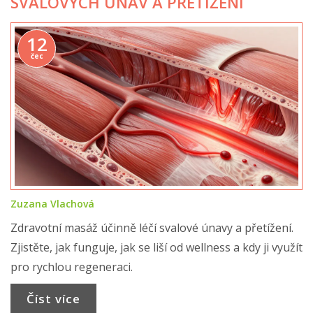
SVALOVÝCH ÚNAV A PŘETÍŽENÍ
12
čec
Zuzana Vlachová
Zdravotní masáž účinně léčí svalové únavy a přetížení.
Zjistěte, jak funguje, jak se liší od wellness a kdy ji využít
pro rychlou regeneraci.
Číst více