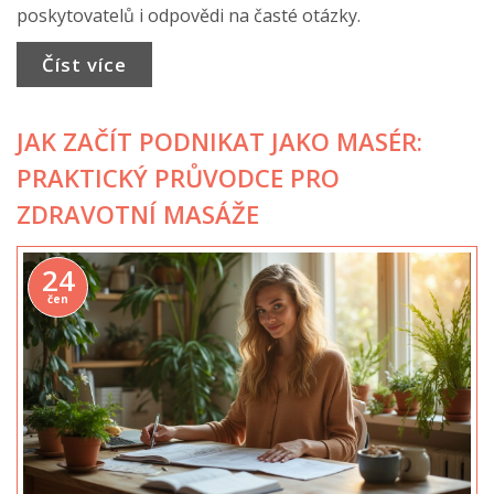
poskytovatelů i odpovědi na časté otázky.
Číst více
JAK ZAČÍT PODNIKAT JAKO MASÉR:
PRAKTICKÝ PRŮVODCE PRO
ZDRAVOTNÍ MASÁŽE
24
čen