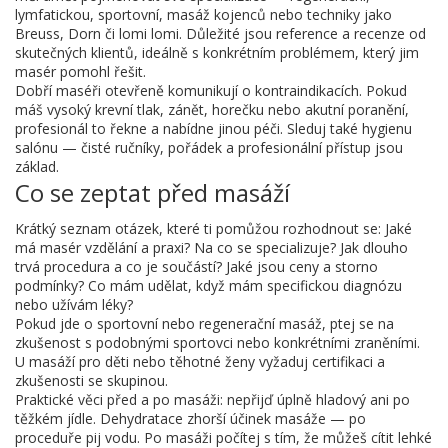
lymfatickou, sportovní, masáž kojenců nebo techniky jako
Breuss, Dorn či lomi lomi. Důležité jsou reference a recenze od
skutečných klientů, ideálně s konkrétním problémem, který jim
masér pomohl řešit.
Dobří maséři otevřeně komunikují o kontraindikacích. Pokud
máš vysoký krevní tlak, zánět, horečku nebo akutní poranění,
profesionál to řekne a nabídne jinou péči. Sleduj také hygienu
salónu — čisté ručníky, pořádek a profesionální přístup jsou
základ.
Co se zeptat před masáží
Krátký seznam otázek, které ti pomůžou rozhodnout se: Jaké
má masér vzdělání a praxi? Na co se specializuje? Jak dlouho
trvá procedura a co je součástí? Jaké jsou ceny a storno
podmínky? Co mám udělat, když mám specifickou diagnózu
nebo užívám léky?
Pokud jde o sportovní nebo regenerační masáž, ptej se na
zkušenost s podobnými sportovci nebo konkrétními zraněními.
U masáží pro děti nebo těhotné ženy vyžaduj certifikaci a
zkušenosti se skupinou.
Praktické věci před a po masáži: nepřijď úplně hladový ani po
těžkém jídle. Dehydratace zhorší účinek masáže — po
proceduře pij vodu. Po masáži počítej s tím, že můžeš cítit lehké