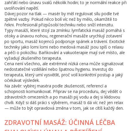
zahřátí nebo únavu svalů několik hodin; to je normální reakce při
uvolňování napětí.
Dávej pozor na tlak — masér by měl regulovat sílu podle tvé
zpětné vazby. Pokud něco bolí víc než by mělo, okamžitě to
řekni. Profesionál přizpůsobí techniku nebo sníží intenzitu.
Typy masáží, které stojí za zmínku: lymfatická masáž pomáhá s
otoky a únavou nohou, regenerační masáže urychlují zotavení
po sportu, masáž kojenců podporuje spánek a trávení. Exotické
techniky jako lomi lomi nebo medová masáž jsou spíš o relaxu
a péči o pokožku. Baňkování a vakuoterapie mají své místo, ale
vyžadují zkušeného terapeuta.
Cena není všechno, ale extrémně nízká cena může signalizovat
nedostatečné vzdělání nebo špatnou hygienu. Investuj do
terapeuta, který umí vysvětlit, proč volí konkrétní postup a jaký
očekávat výsledek.
Na závěr: vybírej maséra podle zkušeností, referencí a
schopnosti komunikovat. Připrav se na proceduru, dej vědět o
zdravotních omezeních a po masáži pij vodu a dej si klidovou
chvíli. Když si dáš práci s výběrem, masáž ti dá víc než jen relax
— může to být opravdová změna v tom, jak se cítíš každý den.
ZDRAVOTNÍ MASÁŽ: ÚČINNÁ LÉČBA