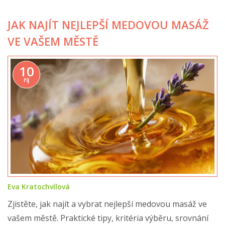
JAK NAJÍT NEJLEPŠÍ MEDOVOU MASÁŽ
VE VAŠEM MĚSTĚ
10
říj
Eva Kratochvílová
Zjistěte, jak najít a vybrat nejlepší medovou masáž ve
vašem městě. Praktické tipy, kritéria výběru, srovnání