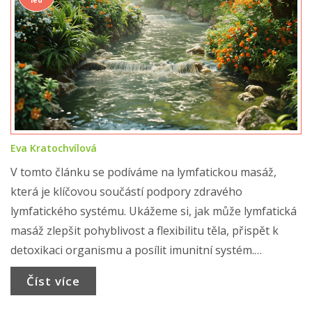
led
Eva Kratochvílová
V tomto článku se podíváme na lymfatickou masáž,
která je klíčovou součástí podpory zdravého
lymfatického systému. Ukážeme si, jak může lymfatická
masáž zlepšit pohyblivost a flexibilitu těla, přispět k
detoxikaci organismu a posílit imunitní systém.
Probereme také různé techniky lymfatické masáže a
Číst více
důležité aspekty, na které je třeba dát pozor při její
aplikaci.