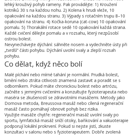
lehký krouživý pohyb rameny. Pak provádějte: 1) Kroužení
kotníků 30 s na každou nohu. 2) Kolena k hrudi vleže, 10
opakování na každou stranu. 3) Výpady s rotačním trupu 8–10
opakování na stranu. 4) Kočka-koruna (cat-cow) 10 opakování
pomalu. 5) Thorakální rotace sedě 10 opakování každá strana.
Každé cvičení dělejte pomalu a v rozsahu, který nezpůsobí
ostrou bolest.
Nevynechávejte dýchání: sáhněte nosem a vydechněte ústy při
„tvrdší“ části pohybu. Dýchání uvolní svaly a zlepší rozsah
pohybu.
Co dělat, když něco bolí
Malé píchání nebo mírné tahání je normální. Prudká bolest,
brnění nebo ztráta citlivosti znamená zastavit a poradit se s
odborníkem. Pokud máte chronickou bolest nebo artrózu,
začněte s jemnými cvičeními a konzultujte fyzioterapeuta nebo
maséra se zkušeností se zdravotními masážemi. Metody jako
Dornova metoda, Breussova masáž nebo cílená regenerační
masáž často pomáhají obnovit pohyb bez rizika.
Využijte masáže chytře: regenerační masáž uvolní svaly po
sportu, lymfatická masáž sníží otoky, baňkování a vakuoterapie
podporují lokální prokrvení. Pokud si nejste jistí, zkuste
konzultaci v salonu nebo s fyzioterapeutem. Dobře zvolená