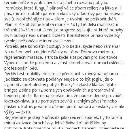
terapie může zrychlit návrat do plného rozsahu pohybu.
Pomůcky, které fungují: pěnový válec (foam roller) na lýtka a IT
pás, míč na mobilitu páteře a elastický odporový pás na aktivaci
svalů. Nepřehánějte tlak – cílem je uvolnit, ne poškodit tkáň.
Plán: 3–4 krát týdně krátká rutina + 1x týdně delší mobilizační
trénink 20–30 minut. Sledujte progres: zapisujte si, které pohyby
šly hlouběji nebo s menší bolestí. Konzistence přináší výsledky
rychleji než občasné intenzivní sezení.
Potřebujete konkrétní postupy pro bedra, kyčle nebo ramena?
Na našem webu najdete články na téma Dornova metoda,
regenerační masáže, artroza kyčle a tejpování pro sportovce.
Vyberte si podle problému a zkuste kombinovat domácí cvičení s
profesionální péčí.
Rychlý test mobility: zkusíte se předklonit s rovnýma nohama —
jak blízko se dotknete podlahy? Nejde o to být jogín, jde o
symetrii a bezbolestný pohyb. Pro kyčle zkuste klaďas (glute
bridge) 2 série po 12 pomalých opakováních a protahování
bederní páteře. Ramena zlepšíte tím, že budete denně provádět
loket‑za‑hlavu a 10 pomalých zdvihů s lehkým závažím nebo
páskem. Kotník posílíte stočením prstů nahoru a seskoky z malé
výšky — 3x10.
Regenerace je stejně důležitá jako cvičení. Spánek, hydratace a
mírná aktivace (procházky, lehké švihadlo) udrží klouby
pohyblivé. Pokud necítíte po 4–6 týdnech zlepšení, objednejte se