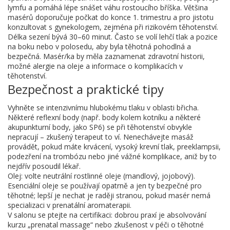
lymfu a pomáhá lépe snášet váhu rostoucího bříška. Většina
masérů doporučuje počkat do konce 1. trimestru a pro jistotu
konzultovat s gynekologem, zejména při rizikovém těhotenství.
Délka sezení bývá 30–60 minut. Často se volí lehčí tlak a pozice
na boku nebo v polosedu, aby byla těhotná pohodlná a
bezpečná. Masér/ka by měla zaznamenat zdravotní historii,
možné alergie na oleje a informace o komplikacích v
těhotenství.
Bezpečnost a praktické tipy
Vyhněte se intenzivnímu hlubokému tlaku v oblasti břicha.
Některé reflexní body (např. body kolem kotníku a některé
akupunkturní body, jako SP6) se při těhotenství obvykle
nepracují – zkušený terapeut to ví. Nenechávejte masáž
provádět, pokud máte krvácení, vysoký krevní tlak, preeklampsii,
podezření na trombózu nebo jiné vážné komplikace, aniž by to
nejdřív posoudil lékař.
Olej: volte neutrální rostlinné oleje (mandlový, jojobový).
Esenciální oleje se používají opatrně a jen ty bezpečné pro
těhotné; lepší je nechat je raději stranou, pokud masér nemá
specializaci v prenatální aromaterapii.
V salonu se ptejte na certifikaci: dobrou praxí je absolvování
kurzu „prenatal massage“ nebo zkušenost v péči o těhotné