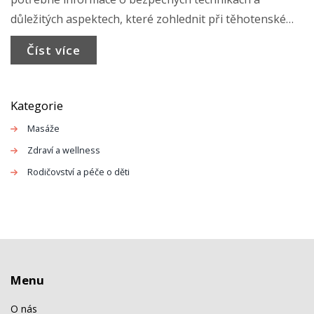
důležitých aspektech, které zohlednit při těhotenské
masáži. Naučíte se, kdy je masáž vhodná, a získáte
Číst více
cenné tipy, jak ji provádět tak, aby byla pro vás i vaše
dítě prospěšná. Dozvíte se také, jak najít zkušeného
terapeuta, který se specializuje na práci s těhotnými
Kategorie
ženami.
Masáže
Zdraví a wellness
Rodičovství a péče o děti
Menu
O nás