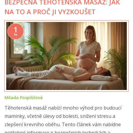
BEZPEČNÁ TĚHOTENSKÁ MASÁŽ: JAK
NA TO A PROČ JI VYZKOUŠET
1
lis
Milada Pospíšilová
Těhotenská masáž nabízí mnoho výhod pro budoucí
maminky, včetně úlevy od bolesti, snížení stresu a
zlepšení krevního oběhu. Tento článek vám nabídne
potřebné informace o bezpečných technikách a