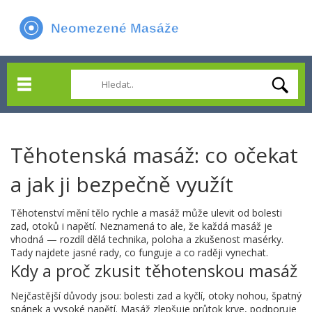
Těhotenská masáž: co očekat
a jak ji bezpečně využít
Těhotenství mění tělo rychle a masáž může ulevit od bolesti
zad, otoků i napětí. Neznamená to ale, že každá masáž je
vhodná — rozdíl dělá technika, poloha a zkušenost masérky.
Tady najdete jasné rady, co funguje a co raději vynechat.
Kdy a proč zkusit těhotenskou masáž
Nejčastější důvody jsou: bolesti zad a kyčlí, otoky nohou, špatný
spánek a vysoké napětí. Masáž zlepšuje průtok krve, podporuje