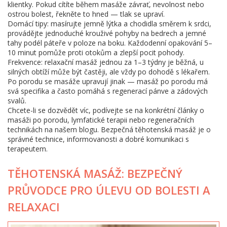
klientky. Pokud cítíte během masáže závrať, nevolnost nebo
ostrou bolest, řekněte to hned — tlak se upraví.
Domácí tipy: masírujte jemně lýtka a chodidla směrem k srdci,
provádějte jednoduché krouživé pohyby na bedrech a jemné
tahy podél páteře v poloze na boku. Každodenní opakování 5–
10 minut pomůže proti otokům a zlepší pocit pohody.
Frekvence: relaxační masáž jednou za 1–3 týdny je běžná, u
silných obtíží může být častěji, ale vždy po dohodě s lékařem.
Po porodu se masáže upravují jinak — masáž po porodu má
svá specifika a často pomáhá s regenerací pánve a zádových
svalů.
Chcete-li se dozvědět víc, podívejte se na konkrétní články o
masáži po porodu, lymfatické terapii nebo regeneračních
technikách na našem blogu. Bezpečná těhotenská masáž je o
správné technice, informovanosti a dobré komunikaci s
terapeutem.
TĚHOTENSKÁ MASÁŽ: BEZPEČNÝ
PRŮVODCE PRO ÚLEVU OD BOLESTI A
RELAXACI