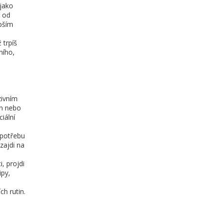
 jako
í od
epším
 trpíš
ního,
zivním
on nebo
iální
 potřebu
zajdi na
, projdi
ipy,
h rutin.