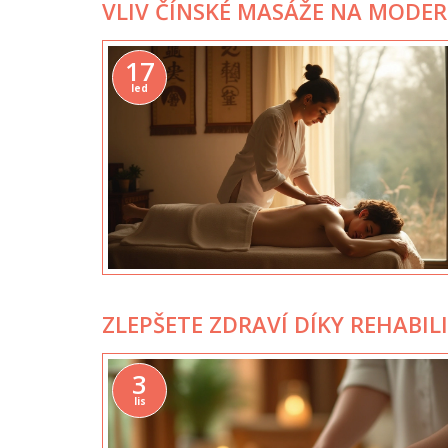
VLIV ČÍNSKÉ MASÁŽE NA MODER
17
led
ZLEPŠETE ZDRAVÍ DÍKY REHABIL
3
lis