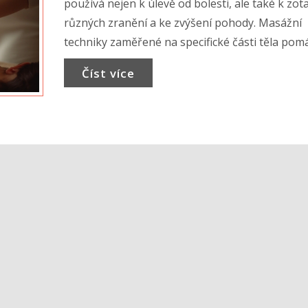
používá nejen k úlevě od bolesti, ale také k zot
různých zranění a ke zvýšení pohody. Masážní
techniky zaměřené na specifické části těla pom
uvolnit napětí a podporují lepší průtok krve. Č
Číst více
nabízí přehled o výhodách, technikách a tipy, ja
optimalizovat účinky rehabilitačních masáží.