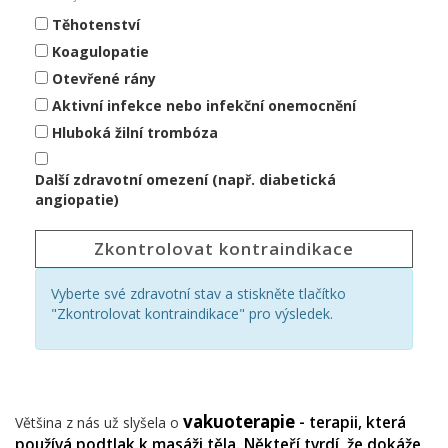
Těhotenství
Koagulopatie
Otevřené rány
Aktivní infekce nebo infekční onemocnění
Hluboká žilní trombóza
Další zdravotní omezení (např. diabetická
angiopatie)
Zkontrolovat kontraindikace
Vyberte své zdravotní stav a stiskněte tlačítko
"Zkontrolovat kontraindikace" pro výsledek.
vakuoterapie
- terapii, která
Většina z nás už slyšela o
používá podtlak k masáži těla. Někteří tvrdí, že dokáže