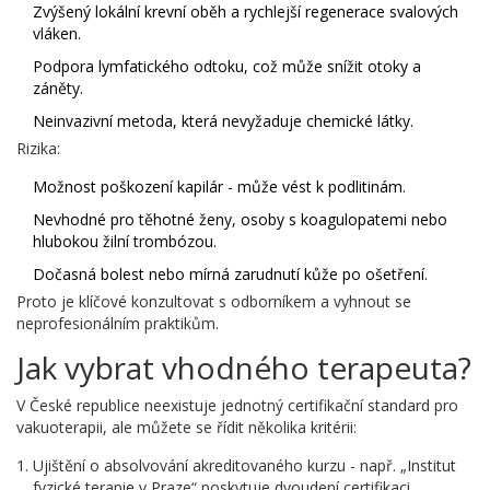
Zvýšený lokální krevní oběh a rychlejší regenerace svalových
vláken.
Podpora lymfatického odtoku, což může snížit otoky a
záněty.
Neinvazivní metoda, která nevyžaduje chemické látky.
Rizika:
Možnost poškození kapilár - může vést k podlitinám.
Nevhodné pro těhotné ženy, osoby s koagulopatemi nebo
hlubokou žilní trombózou.
Dočasná bolest nebo mírná zarudnutí kůže po ošetření.
Proto je klíčové konzultovat s odborníkem a vyhnout se
neprofesionálním praktikům.
Jak vybrat vhodného terapeuta?
V České republice neexistuje jednotný certifikační standard pro
vakuoterapii, ale můžete se řídit několika kritérii:
Ujištění o absolvování akreditovaného kurzu - např. „Institut
fyzické terapie v Praze“ poskytuje dvoudení certifikaci.