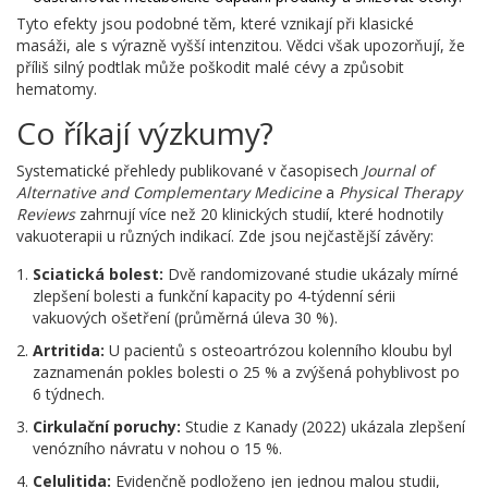
Tyto efekty jsou podobné těm, které vznikají při klasické
masáži, ale s výrazně vyšší intenzitou. Vědci však upozorňují, že
příliš silný podtlak může poškodit malé cévy a způsobit
hematomy.
Co říkají výzkumy?
Systematické přehledy publikované v časopisech
Journal of
Alternative and Complementary Medicine
a
Physical Therapy
Reviews
zahrnují více než 20 klinických studií, které hodnotily
vakuoterapii u různých indikací. Zde jsou nejčastější závěry:
Sciatická bolest:
Dvě randomizované studie ukázaly mírné
zlepšení bolesti a funkční kapacity po 4‑týdenní sérii
vakuových ošetření (průměrná úleva 30 %).
Artritida:
U pacientů s osteoartrózou kolenního kloubu byl
zaznamenán pokles bolesti o 25 % a zvýšená pohyblivost po
6 týdnech.
Cirkulační poruchy:
Studie z Kanady (2022) ukázala zlepšení
venózního návratu v nohou o 15 %.
Celulitida:
Evidenčně podloženo jen jednou malou studii,