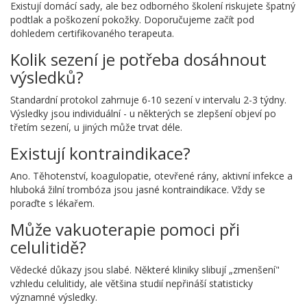
Existují domácí sady, ale bez odborného školení riskujete špatný
podtlak a poškození pokožky. Doporučujeme začít pod
dohledem certifikovaného terapeuta.
Kolik sezení je potřeba dosáhnout
výsledků?
Standardní protokol zahrnuje 6-10 sezení v intervalu 2-3 týdny.
Výsledky jsou individuální - u některých se zlepšení objeví po
třetím sezení, u jiných může trvat déle.
Existují kontraindikace?
Ano. Těhotenství, koagulopatie, otevřené rány, aktivní infekce a
hluboká žilní trombóza jsou jasné kontraindikace. Vždy se
poraďte s lékařem.
Může vakuoterapie pomoci při
celulitidě?
Vědecké důkazy jsou slabé. Některé kliniky slibují „zmenšení"
vzhledu celulitidy, ale většina studií nepřináší statisticky
významné výsledky.