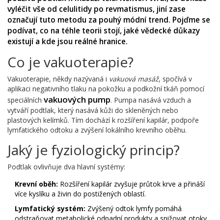
vyléčit vše od celulitidy po revmatismus, jiní zase
označují tuto metodu za pouhý módní trend. Pojďme se
podívat, co na téhle teorii stojí, jaké vědecké důkazy
existují a kde jsou reálné hranice.
Co je vakuoterapie?
Vakuoterapie, někdy nazývaná i
vakuová masáž
, spočívá v
aplikaci negativního tlaku na pokožku a podkožní tkáň pomocí
vakuových pump
speciálních
. Pumpa nasává vzduch a
vytváří podtlak, který nasává kůži do skleněných nebo
plastových kelímků. Tím dochází k rozšíření kapilár, podpoře
lymfatického odtoku a zvýšení lokálního krevního oběhu.
Jaký je fyziologický princip?
Podtlak ovlivňuje dva hlavní systémy:
Krevní oběh:
Rozšíření kapilár zvyšuje průtok krve a přináší
více kyslíku a živin do postižených oblastí.
Lymfatický systém:
Zvýšený odtok lymfy pomáhá
odstraňovat metabolické odpadní produkty a snižovat otoky.