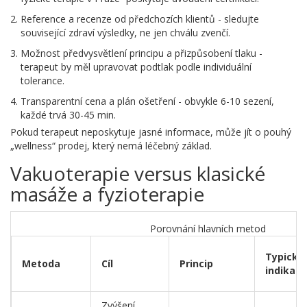
Reference a recenze od předchozích klientů - sledujte
související zdraví výsledky, ne jen chválu zvenčí.
Možnost předvysvětlení principu a přizpůsobení tlaku -
terapeut by měl upravovat podtlak podle individuální
tolerance.
Transparentní cena a plán ošetření - obvykle 6-10 sezení,
každé trvá 30-45 min.
Pokud terapeut neposkytuje jasné informace, může jít o pouhý
„wellness“ prodej, který nemá léčebný základ.
Vakuoterapie versus klasické
masáže a fyzioterapie
Porovnání hlavních metod
Typické
Metoda
Cíl
Princip
indikace
Zvýšení