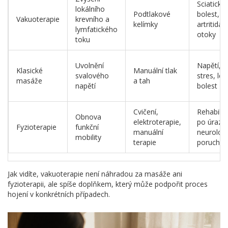
Sciatická
lokálního
Podtlakové
bolest,
Vakuoterapie
krevního a
kelímky
artritida,
lymfatického
otoky
toku
Uvolnění
Napětí,
Klasické
Manuální tlak
svalového
stres, le
masáže
a tah
napětí
bolest
Cvičení,
Rehabilit
Obnova
elektroterapie,
po úraze
Fyzioterapie
funkční
manuální
neurolog
mobility
terapie
poruchy
Jak vidíte, vakuoterapie není náhradou za masáže ani
fyzioterapii, ale spíše doplňkem, který může podpořit proces
hojení v konkrétních případech.