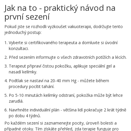
Jak na to - praktický návod na
první sezení
Pokud jste se rozhodli vyzkoušet vakuoterapii, dodržujte tento
jednoduchý postup:
Vyberte si certifikovaného terapeuta a domluvte si úvodní
konzultaci.
Před sezením informujte o všech zdravotních potížích a lécích.
Terapeut připraví čistou pokožku, aplikuje speciální gel a
nasadí kelímky.
Podtlak se nastaví na 20-40 mm Hg - můžete během
procedury pocítit tahání.
Po 5-10 minutách kelímky odstraní, pokožka může být lehce
zarudlá.
Navrhněte individuální plán - většina lidí pokračuje 2 krát týdně
po dobu 4 týdnů.
Po každém sezení si zaznamenejte pocity, úroveň bolesti a
případné otoky. Tím získáte přehled, zda terapie funguje pro