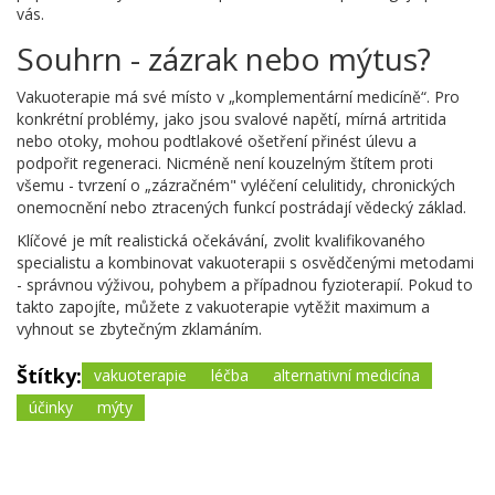
vás.
Souhrn - zázrak nebo mýtus?
Vakuoterapie má své místo v „komplementární medicíně“. Pro
konkrétní problémy, jako jsou svalové napětí, mírná artritida
nebo otoky, mohou podtlakové ošetření přinést úlevu a
podpořit regeneraci. Nicméně není kouzelným štítem proti
všemu - tvrzení o „zázračném" vyléčení celulitidy, chronických
onemocnění nebo ztracených funkcí postrádají vědecký základ.
Klíčové je mít realistická očekávání, zvolit kvalifikovaného
specialistu a kombinovat vakuoterapii s osvědčenými metodami
- správnou výživou, pohybem a případnou fyzioterapií. Pokud to
takto zapojíte, můžete z vakuoterapie vytěžit maximum a
vyhnout se zbytečným zklamáním.
Štítky:
vakuoterapie
léčba
alternativní medicína
účinky
mýty