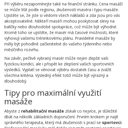
Při výběru nezapomínejte také na finanční stránku. Cena masáží
se může lišit podle regionu, zkušeností maséra i typu masáže.
Ujistěte se, že jste si vědomi všech nákladů a zda jsou pro vás
akceptovatelné. Někteří maséři mohou poskytovat slevy na
balíčky nebo dlouhodobé spolupráce, což může být výhodné.
Kromě toho se ujistěte, že masér má časové možnosti, které
vyhovují vašemu tréninkovému plánu. Pravidelné masáže by
měly být pohodlně začlenitelné do vašeho týdenního nebo
měsíčního rozvrhu.
Na závěr, pečlivě vybraný masér může nejen zlepšit vaši
fyzickou kondici, ale i přispět ke zlepšení vašich sportovních
výsledků. Vyplatí se věnovat výběru dostatek času a zvážit
všechna kritéria. Výsledný efekt totiž může být výrazný a
dlouhodobý.
Tipy pro maximální využití
masáže
Abyste z
rehabilitační masáže
získali co nejvíce, je důležité
dbát na několik základních doporučení. Prvním krokem je najít
správného terapeuta, který má zkušenosti s prací se
sportovci
.