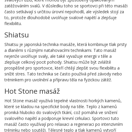
zatěžováním svalů. V důsledku toho se sportovci při této masáži
často setkávají s určitou úrovní nepohodlí, ale výsledek stojí za
to, protože dlouhodobě uvolňuje svalové napětí a zlepšuje
flexibilitu.
Shiatsu
Shiatsu je japonská technika masáže, která kombinuje tlak prsty
a dlaněmi s různými natahovacími technikami. Tato masáž
nejenže uvolňuje svaly, ale také vyvažuje energii v těle a
zlepšuje celkový pocit pohody. Shiatsu může být zvláště
prospěšné pro sportovce, kteří chtějí zlepšit svou flexibilitu a
snížit stres. Tato technika se často používá před závody nebo
tréninkem pro uvolnění a přípravu těla na fyzickou zátěž.
Hot Stone masáž
Hot Stone masáž využívá tepelné vlastnosti horkých kamenů,
které se kladou na specifické body na těle. Teplo z kamenů
proniká hluboko do svalových tkání, což pomáhá ve snížení
svalového napětí a podporuje krevní cirkulaci. Sportovci tuto
masáž často využívají pro relaxaci a regeneraci po intenzivním
tréninku nebo soutěži. Tělesné teplo a tlak kamenů vytvoří