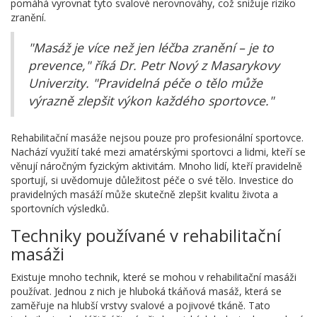
pomáhá vyrovnat tyto svalové nerovnováhy, což snižuje riziko
zranění.
"Masáž je více než jen léčba zranění – je to
prevence," říká Dr. Petr Nový z Masarykovy
Univerzity. "Pravidelná péče o tělo může
výrazně zlepšit výkon každého sportovce."
Rehabilitační masáže nejsou pouze pro profesionální sportovce.
Nachází využití také mezi amatérskými sportovci a lidmi, kteří se
věnují náročným fyzickým aktivitám. Mnoho lidí, kteří pravidelně
sportují, si uvědomuje důležitost péče o své tělo. Investice do
pravidelných masáží může skutečně zlepšit kvalitu života a
sportovních výsledků.
Techniky používané v rehabilitační
masáži
Existuje mnoho technik, které se mohou v rehabilitační masáži
používat. Jednou z nich je hluboká tkáňová masáž, která se
zaměřuje na hlubší vrstvy svalové a pojivové tkáně. Tato