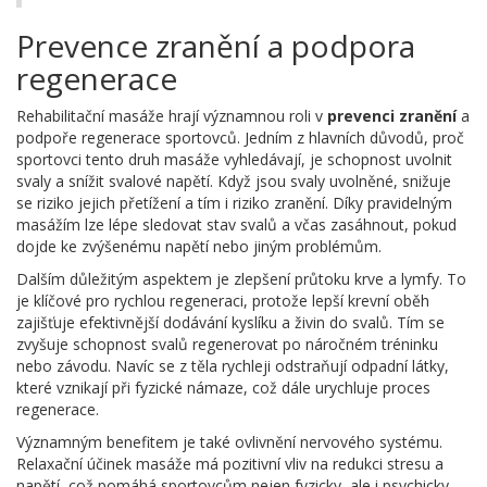
Prevence zranění a podpora
regenerace
Rehabilitační masáže hrají významnou roli v
prevenci zranění
a
podpoře regenerace sportovců. Jedním z hlavních důvodů, proč
sportovci tento druh masáže vyhledávají, je schopnost uvolnit
svaly a snížit svalové napětí. Když jsou svaly uvolněné, snižuje
se riziko jejich přetížení a tím i riziko zranění. Díky pravidelným
masážím lze lépe sledovat stav svalů a včas zasáhnout, pokud
dojde ke zvýšenému napětí nebo jiným problémům.
Dalším důležitým aspektem je zlepšení průtoku krve a lymfy. To
je klíčové pro rychlou regeneraci, protože lepší krevní oběh
zajišťuje efektivnější dodávání kyslíku a živin do svalů. Tím se
zvyšuje schopnost svalů regenerovat po náročném tréninku
nebo závodu. Navíc se z těla rychleji odstraňují odpadní látky,
které vznikají při fyzické námaze, což dále urychluje proces
regenerace.
Významným benefitem je také ovlivnění nervového systému.
Relaxační účinek masáže má pozitivní vliv na redukci stresu a
napětí, což pomáhá sportovcům nejen fyzicky, ale i psychicky.