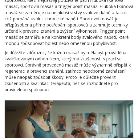
sportovců. Mezi nejčastěji používané patří hluboká tkáňová
masáž, sportovní masáž a trigger point masáž. Hluboká tkáňová
masáž se zaměřuje na nejhlubší vrstvy svalové tkáně a fascií,
což pomáhá uvolnit chronické napětí. Sportovní masáž je
přizpůsobena přímo potřebám sportovců a zahrnuje techniky
určené k prevenci zranění a zvýšení výkonnosti. Trigger point
masáž se zaměřuje na konkrétní body svalového napětí, které
mohou způsobovat bolest nebo omezenou pohyblivost.
Je důležité zdůraznit, že každá masáž by měla být prováděna
kvalifikovaným odborníkem, který má zkušenosti s prací se
sportovci. Správně provedená masáž může významně přispět k
regeneraci a prevenci zranění, zatímco neodborné zacházení
může naopak způsobit škody. Proto je důležité prověřit
zkušenosti a kvalifikaci terapeuta, než se rozhodnete pro
pravidelnou spolupráci.