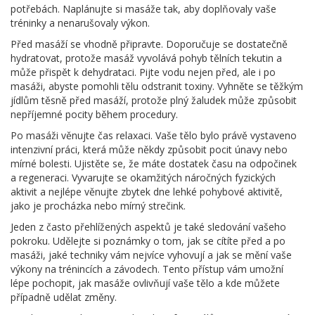
potřebách. Naplánujte si masáže tak, aby doplňovaly vaše
tréninky a nenarušovaly výkon.
Před masáží se vhodně připravte. Doporučuje se dostatečně
hydratovat, protože masáž vyvolává pohyb tělních tekutin a
může přispět k dehydrataci. Pijte vodu nejen před, ale i po
masáži, abyste pomohli tělu odstranit toxiny. Vyhněte se těžkým
jídlům těsně před masáží, protože plný žaludek může způsobit
nepříjemné pocity během procedury.
Po masáži věnujte čas relaxaci. Vaše tělo bylo právě vystaveno
intenzivní práci, která může někdy způsobit pocit únavy nebo
mírné bolesti. Ujistěte se, že máte dostatek času na odpočinek
a regeneraci. Vyvarujte se okamžitých náročných fyzických
aktivit a nejlépe věnujte zbytek dne lehké pohybové aktivitě,
jako je procházka nebo mírný strečink.
Jeden z často přehlížených aspektů je také sledování vašeho
pokroku. Udělejte si poznámky o tom, jak se cítíte před a po
masáži, jaké techniky vám nejvíce vyhovují a jak se mění vaše
výkony na trénincích a závodech. Tento přístup vám umožní
lépe pochopit, jak masáže ovlivňují vaše tělo a kde můžete
případně udělat změny.