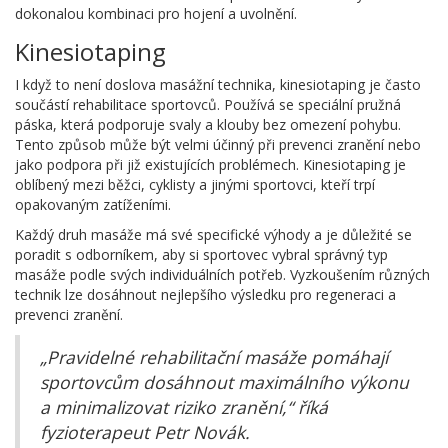
dokonalou kombinaci pro hojení a uvolnění.
Kinesiotaping
I když to není doslova masážní technika, kinesiotaping je často
součástí rehabilitace sportovců. Používá se speciální pružná
páska, která podporuje svaly a klouby bez omezení pohybu.
Tento způsob může být velmi účinný při prevenci zranění nebo
jako podpora při již existujících problémech. Kinesiotaping je
oblíbený mezi běžci, cyklisty a jinými sportovci, kteří trpí
opakovaným zatíženími.
Každý druh masáže má své specifické výhody a je důležité se
poradit s odborníkem, aby si sportovec vybral správný typ
masáže podle svých individuálních potřeb. Vyzkoušením různých
technik lze dosáhnout nejlepšího výsledku pro regeneraci a
prevenci zranění.
„Pravidelné rehabilitační masáže pomáhají
sportovcům dosáhnout maximálního výkonu
a minimalizovat riziko zranění,“ říká
fyzioterapeut Petr Novák.