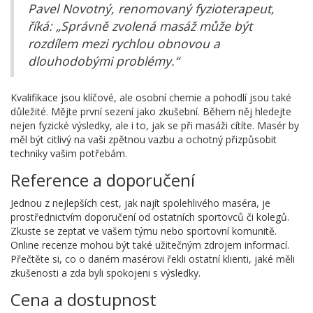
Pavel Novotný, renomovaný fyzioterapeut,
říká: „Správně zvolená masáž může být
rozdílem mezi rychlou obnovou a
dlouhodobými problémy.“
Kvalifikace jsou klíčové, ale osobní chemie a pohodlí jsou také
důležité. Mějte první sezení jako zkušební. Během něj hledejte
nejen fyzické výsledky, ale i to, jak se při masáži cítíte. Masér by
měl být citlivý na vaši zpětnou vazbu a ochotný přizpůsobit
techniky vašim potřebám.
Reference a doporučení
Jednou z nejlepších cest, jak najít spolehlivého maséra, je
prostřednictvím doporučení od ostatních sportovců či kolegů.
Zkuste se zeptat ve vašem týmu nebo sportovní komunitě.
Online recenze mohou být také užitečným zdrojem informací.
Přečtěte si, co o daném masérovi řekli ostatní klienti, jaké měli
zkušenosti a zda byli spokojeni s výsledky.
Cena a dostupnost