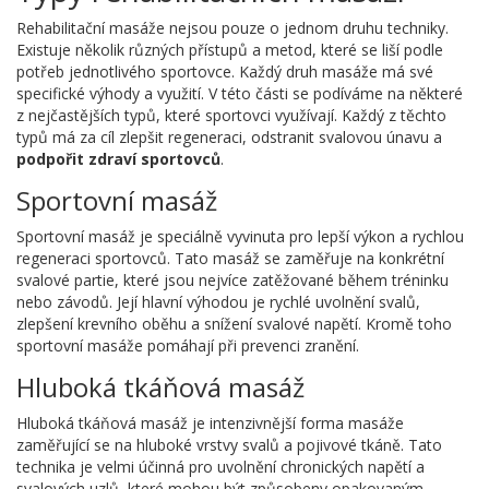
Rehabilitační masáže nejsou pouze o jednom druhu techniky.
Existuje několik různých přístupů a metod, které se liší podle
potřeb jednotlivého sportovce. Každý druh masáže má své
specifické výhody a využití. V této části se podíváme na některé
z nejčastějších typů, které sportovci využívají. Každý z těchto
typů má za cíl zlepšit regeneraci, odstranit svalovou únavu a
podpořit zdraví sportovců
.
Sportovní masáž
Sportovní masáž je speciálně vyvinuta pro lepší výkon a rychlou
regeneraci sportovců. Tato masáž se zaměřuje na konkrétní
svalové partie, které jsou nejvíce zatěžované během tréninku
nebo závodů. Její hlavní výhodou je rychlé uvolnění svalů,
zlepšení krevního oběhu a snížení svalové napětí. Kromě toho
sportovní masáže pomáhají při prevenci zranění.
Hluboká tkáňová masáž
Hluboká tkáňová masáž je intenzivnější forma masáže
zaměřující se na hluboké vrstvy svalů a pojivové tkáně. Tato
technika je velmi účinná pro uvolnění chronických napětí a
svalových uzlů, které mohou být způsobeny opakovaným