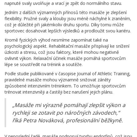
napnuté svaly uvolňuje a vrací je zpět do normálního stavu.
Jedním z dalších významných přínosů této masáže je zlepšení
flexibility. Pružné svaly a klouby jsou méně náchylné k zraněním,
což je důležité při jakémkoliv druhu sportu. Díky tomu může
sportovec dosahovat lepších výsledků a prodloužit svou kariéru.
Kromě fyzických výhod nesmíme zapomínat také na
psychologický aspekt. Rehabilitační masáže přispívají ke snížení
úzkosti a stresu, což jsou faktory, které mohou negativně
ovlivnit výkon. Relaxační účinek masáže pomáhá sportovcům
lépe se soustředit na trénink a soutěže.
Podle studie publikované v časopise Journal of Athletic Training,
pravidelné masáže mohou významně snižovat záněty
způsobené intenzivním tréninkem. To umožňuje sportovcům
trénovat intenzivněji a častěji bez narušení jejich plánu.
„Masáže mi výrazně pomáhají zlepšit výkon a
rychleji se zotavit po náročných závodech,“
říká Petra Nováková, profesionální běžkyně.
V neposlední řadě, masáže podporují tvorbu endorfinů, což jsou