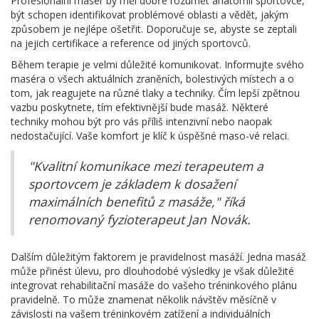
Profesionální masér by měl dobře rozumět anatomii sportovce,
být schopen identifikovat problémové oblasti a vědět, jakým
způsobem je nejlépe ošetřit. Doporučuje se, abyste se zeptali
na jejich certifikace a reference od jiných sportovců.
Během terapie je velmi důležité komunikovat. Informujte svého
maséra o všech aktuálních zraněních, bolestivých místech a o
tom, jak reagujete na různé tlaky a techniky. Čím lepší zpětnou
vazbu poskytnete, tím efektivnější bude masáž. Některé
techniky mohou být pro vás příliš intenzivní nebo naopak
nedostačující. Vaše komfort je klíč k úspěšné maso-vé relaci.
"Kvalitní komunikace mezi terapeutem a
sportovcem je základem k dosažení
maximálních benefitů z masáže," říká
renomovaný fyzioterapeut Jan Novák.
Dalším důležitým faktorem je pravidelnost masáží. Jedna masáž
může přinést úlevu, pro dlouhodobé výsledky je však důležité
integrovat rehabilitační masáže do vašeho tréninkového plánu
pravidelně. To může znamenat několik návštěv měsíčně v
závislosti na vašem tréninkovém zatížení a individuálních