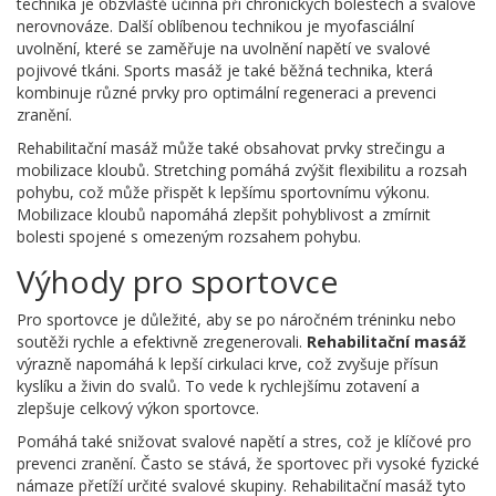
technika je obzvláště účinná při chronických bolestech a svalové
nerovnováze. Další oblíbenou technikou je myofasciální
uvolnění, které se zaměřuje na uvolnění napětí ve svalové
pojivové tkáni. Sports masáž je také běžná technika, která
kombinuje různé prvky pro optimální regeneraci a prevenci
zranění.
Rehabilitační masáž může také obsahovat prvky strečingu a
mobilizace kloubů. Stretching pomáhá zvýšit flexibilitu a rozsah
pohybu, což může přispět k lepšímu sportovnímu výkonu.
Mobilizace kloubů napomáhá zlepšit pohyblivost a zmírnit
bolesti spojené s omezeným rozsahem pohybu.
Výhody pro sportovce
Pro sportovce je důležité, aby se po náročném tréninku nebo
soutěži rychle a efektivně zregenerovali.
Rehabilitační masáž
výrazně napomáhá k lepší cirkulaci krve, což zvyšuje přísun
kyslíku a živin do svalů. To vede k rychlejšímu zotavení a
zlepšuje celkový výkon sportovce.
Pomáhá také snižovat svalové napětí a stres, což je klíčové pro
prevenci zranění. Často se stává, že sportovec při vysoké fyzické
námaze přetíží určité svalové skupiny. Rehabilitační masáž tyto