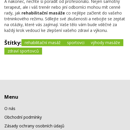
A nakonec, nechte si poradit od profesionálů. Nejen samotný
terapeut, ale i váš trenér nebo jiní odborníci mohou mít cenné
rady, jak
rehabilitační masáže
co nejlépe začlenit do vašeho
tréninkového režimu. Sdílejte své zkušenosti a nebojte se zeptat
na otázky, které vás zajímají. Vaše tělo vám bude vděčné za
každý krok vedoucí ke zlepšení vašeho zdraví a výkonu.
Štítky:
rehabilitační masáž
sportovci
výhody masáže
zdraví sportovců
Menu
O nás
Obchodní podmínky
Zásady ochrany osobních údajů