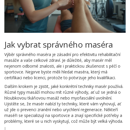
Jak vybrat správného maséra
Výběr správného maséra je zásadní pro efektivitu rehabilitační
masáže a vaše celkové zdraví. Je důležité, aby masér měl
nejenom odborné znalosti, ale i praktickou zkušenost s péčí o
sportovce. Nejprve byste měli hledat maséra, který má
certifikaci nebo licenci, protože to potvrzuje jeho kvalifikaci.
Dalším krokem je zjistit, jaké konkrétní techniky masér používá.
Různé typy masáží mohou mít různé výhody, ať už se jedná o
hloubkovou tkáňovou masáž nebo myofasciální uvolnění.
Ujistěte se, že masér nabízí ty techniky, které vám vyhovují, ať
už jde o prevenci zranění nebo urychlení regenerace. Někteří
maséři se specializují na sportovce a znají specifické potřeby a
problémy, které se u nich vyskytují, což může být velká výhoda.