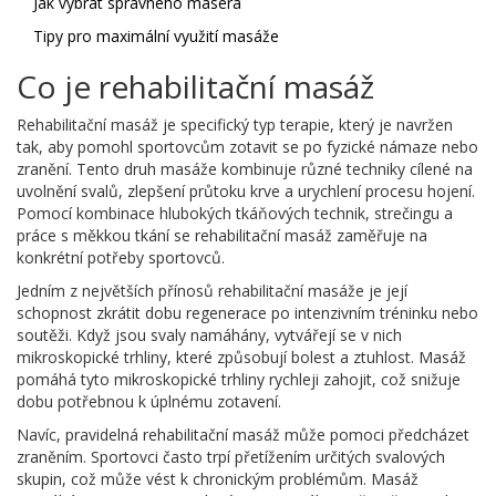
Jak vybrat správného maséra
Tipy pro maximální využití masáže
Co je rehabilitační masáž
Rehabilitační masáž je specifický typ terapie, který je navržen
tak, aby pomohl sportovcům zotavit se po fyzické námaze nebo
zranění. Tento druh masáže kombinuje různé techniky cílené na
uvolnění svalů, zlepšení průtoku krve a urychlení procesu hojení.
Pomocí kombinace hlubokých tkáňových technik, strečingu a
práce s měkkou tkání se rehabilitační masáž zaměřuje na
konkrétní potřeby sportovců.
Jedním z největších přínosů rehabilitační masáže je její
schopnost zkrátit dobu regenerace po intenzivním tréninku nebo
soutěži. Když jsou svaly namáhány, vytvářejí se v nich
mikroskopické trhliny, které způsobují bolest a ztuhlost. Masáž
pomáhá tyto mikroskopické trhliny rychleji zahojit, což snižuje
dobu potřebnou k úplnému zotavení.
Navíc, pravidelná rehabilitační masáž může pomoci předcházet
zraněním. Sportovci často trpí přetížením určitých svalových
skupin, což může vést k chronickým problémům. Masáž