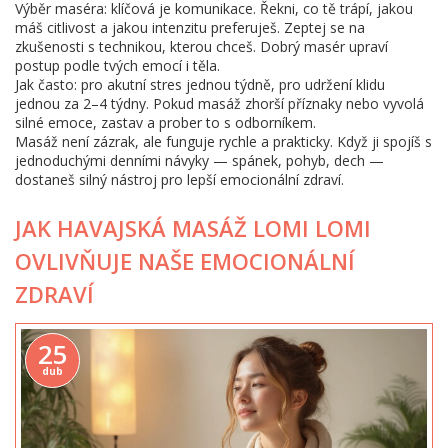
Výběr maséra: klíčová je komunikace. Řekni, co tě trápí, jakou
máš citlivost a jakou intenzitu preferuješ. Zeptej se na
zkušenosti s technikou, kterou chceš. Dobrý masér upraví
postup podle tvých emocí i těla.
Jak často: pro akutní stres jednou týdně, pro udržení klidu
jednou za 2–4 týdny. Pokud masáž zhorší příznaky nebo vyvolá
silné emoce, zastav a prober to s odborníkem.
Masáž není zázrak, ale funguje rychle a prakticky. Když ji spojíš s
jednoduchými denními návyky — spánek, pohyb, dech —
dostaneš silný nástroj pro lepší emocionální zdraví.
JAK HAVAJSKÁ MASÁŽ LOMI LOMI
OVLIVŇUJE NAŠE EMOCIONÁLNÍ
ZDRAVÍ
25
dub