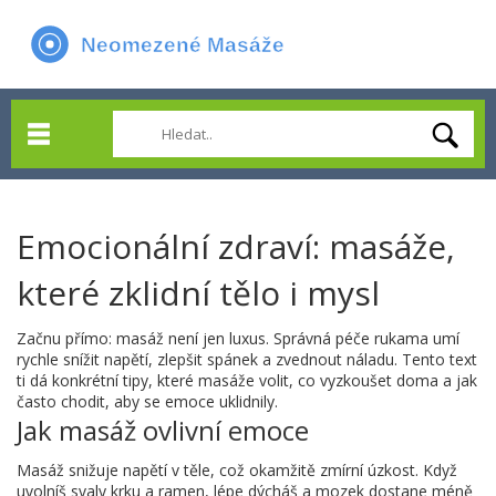
Emocionální zdraví: masáže,
které zklidní tělo i mysl
Začnu přímo: masáž není jen luxus. Správná péče rukama umí
rychle snížit napětí, zlepšit spánek a zvednout náladu. Tento text
ti dá konkrétní tipy, které masáže volit, co vyzkoušet doma a jak
často chodit, aby se emoce uklidnily.
Jak masáž ovlivní emoce
Masáž snižuje napětí v těle, což okamžitě zmírní úzkost. Když
uvolníš svaly krku a ramen, lépe dýcháš a mozek dostane méně