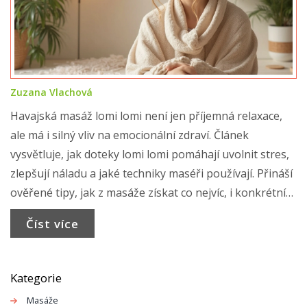
Zuzana Vlachová
Havajská masáž lomi lomi není jen příjemná relaxace,
ale má i silný vliv na emocionální zdraví. Článek
vysvětluje, jak doteky lomi lomi pomáhají uvolnit stres,
zlepšují náladu a jaké techniky maséři používají. Přináší
ověřené tipy, jak z masáže získat co nejvíc, i konkrétní
vysvětlení, co můžete čekat při první návštěvě. Navíc
Číst více
prozradí zajímavosti o tom, proč je lomi lomi oblíbená
nejen na Havaji.
Kategorie
Masáže