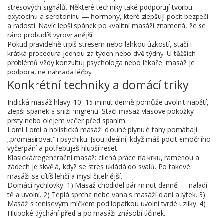
stresových signálů. Některé techniky také podporují tvorbu
oxytocinu a serotoninu — hormony, které zlepšují pocit bezpečí
a radosti. Navíc lepší spánek po kvalitní masáži znamená, že se
ráno probudíš vyrovnanější.
Pokud pravidelně trpíš stresem nebo lehkou úzkostí, stačí i
krátká procedura jednou za týden nebo dvě týdny. U těžších
problémů vždy konzultuj psychologa nebo lékaře, masáž je
podpora, ne náhrada léčby.
Konkrétní techniky a domácí triky
Indická masáž hlavy: 10–15 minut denně pomůže uvolnit napětí,
zlepší spánek a sníží migrénu. Stačí masáž vlasové pokožky
prsty nebo olejem večer před spaním.
Lomi Lomi a holistická masáž: dlouhé plynulé tahy pomáhají
„promasírovat“ i psychiku. Jsou ideální, když máš pocit emočního
vyčerpání a potřebuješ hlubší reset.
Klasická/regenerační masáž: cílená práce na krku, ramenou a
zádech je skvělá, když se stres ukládá do svalů. Po takové
masáži se cítíš lehčí a mysl čitelnější.
Domácí rychlovky: 1) Masáž chodidel pár minut denně — naladí
tě a uvolní. 2) Teplá sprcha nebo vana s masáží dlaní a lýtek. 3)
Masáž s tenisovým míčkem pod lopatkou uvolní tvrdé uzlíky. 4)
Hluboké dýchání před a po masáži znásobí účinek.