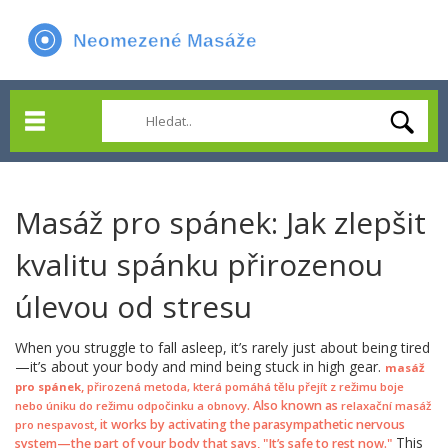
Masáž pro spánek: Jak zlepšit
kvalitu spánku přirozenou
úlevou od stresu
When you struggle to fall asleep, it’s rarely just about being tired
—it’s about your body and mind being stuck in high gear.
masáž
,
pro spánek
přirozená metoda, která pomáhá tělu přejít z režimu boje
. Also known as
nebo úniku do režimu odpočinku a obnovy
relaxační masáž
, it works by activating the parasympathetic nervous
pro nespavost
This
system—the part of your body that says, "It’s safe to rest now."