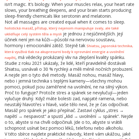
isn’t magic. It’s biology. When your muscles relax, your heart rate
slows, your breathing deepens, and your brain starts producing
sleep-friendly chemicals like serotonin and melatonin.
Not all massages are created equal when it comes to sleep.
,
holistická masáž
přístup, který nejenom manipuluje svaly, ale také
je jednou z nejúčinnějších. Její
uklidňuje celý systém těla a mysli
účinek není jen na kůži—působí na nervovou soustavu,
hormony i emocionální zátěž. Stejně tak
,
Shiatsu
japonská technika,
která využívá tlak na akupresurní body k vyrovnání energie a uvolnění
, má vědecky prokázaný vliv na zlepšení kvality spánku.
napětí
Studie z roku 2021 ukázaly, že lidé, kteří pravidelně dostávali
Shiatsu, usnávali o 30 % rychleji a měli méně nočních probuzení.
A nejde jen o tyto dvě metody. Masáž nohou, masáž hlavy,
nebo i jemná technika s teplými kameny—všechny mohou
pomoci, pokud jsou zaměřené na uvolnění, ne na silný výkon.
Proč to funguje? Protože stres a spánek se nevylučují—jeden
vylučuje druhý. Když máte bolesti zad, napjaté ramena, nebo
neustálý hlavotřes v hlavě, vaše tělo neví, že je čas odpočívat.
Masáž pro spánek je jako přepínač. Zastaví cyklus „stres →
napětí → nespavost“ a spustí „klid → uvolnění → spánek“. Nejde
o to, abyste si na chvíli odpočinuli. Jde o to, abyste si vrátili
schopnost usínat bez pomoci léků, telefonu nebo alkoholu.
V této sbírce najdete praktické návody, které vám ukážou, jaké