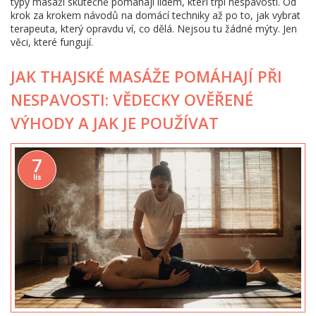
typy masáží skutečně pomáhají lidem, kteří trpí nespavostí. Od
krok za krokem návodů na domácí techniky až po to, jak vybrat
terapeuta, který opravdu ví, co dělá. Nejsou tu žádné mýty. Jen
věci, které fungují.
JAK THAJSKÉ MASÁŽE POMÁHAJÍ PŘI
NESPAVOSTI: VĚDECKY OVĚŘENÉ
VÝHODY A JAK JE POUŽÍVAT
7
lis