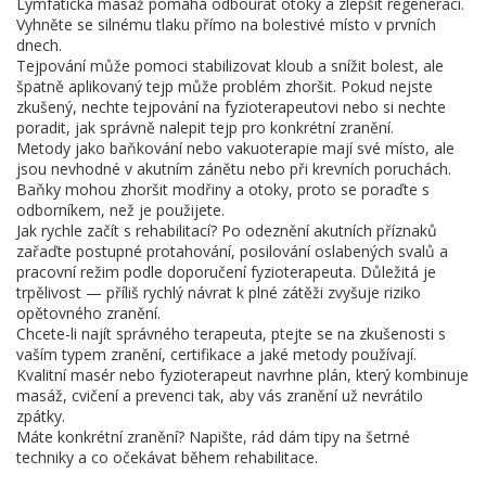
Lymfatická masáž pomáhá odbourat otoky a zlepšit regeneraci.
Vyhněte se silnému tlaku přímo na bolestivé místo v prvních
dnech.
Tejpování může pomoci stabilizovat kloub a snížit bolest, ale
špatně aplikovaný tejp může problém zhoršit. Pokud nejste
zkušený, nechte tejpování na fyzioterapeutovi nebo si nechte
poradit, jak správně nalepit tejp pro konkrétní zranění.
Metody jako baňkování nebo vakuoterapie mají své místo, ale
jsou nevhodné v akutním zánětu nebo při krevních poruchách.
Baňky mohou zhoršit modřiny a otoky, proto se poraďte s
odborníkem, než je použijete.
Jak rychle začít s rehabilitací? Po odeznění akutních příznaků
zařaďte postupné protahování, posilování oslabených svalů a
pracovní režim podle doporučení fyzioterapeuta. Důležitá je
trpělivost — příliš rychlý návrat k plné zátěži zvyšuje riziko
opětovného zranění.
Chcete-li najít správného terapeuta, ptejte se na zkušenosti s
vaším typem zranění, certifikace a jaké metody používají.
Kvalitní masér nebo fyzioterapeut navrhne plán, který kombinuje
masáž, cvičení a prevenci tak, aby vás zranění už nevrátilo
zpátky.
Máte konkrétní zranění? Napište, rád dám tipy na šetrné
techniky a co očekávat během rehabilitace.