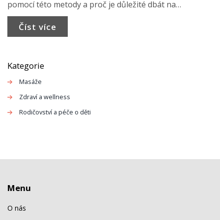
pomocí této metody a proč je důležité dbát na
správnou aplikaci. Tejpování není jen o ochraně
Číst více
zranění, ale také o prevenci a podpoře sportovního
výkonu. Dozvíte se, jak začít tejpovat jako profík.
Kategorie
Masáže
Zdraví a wellness
Rodičovství a péče o děti
Menu
O nás