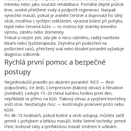
tréninku nebo jako součást rehabilitace. Pomáhá zlepšit průtok
krve, uvolnit přetížené svaly a podpořit regeneraci. Naopak
vynechte masáž, pokud je zranění čerstvé a doprovází ho silný
otok, modřina s rychlým zvětšením, výrazná bolest při pohybu,
teplá nebo červená kůže — to mohou být známky krevního
výronu, zánětu nebo zlomeniny.
Pokud si nejste jistí, zda jde o něco vážného, raději navštivte
lékaře nebo fyzioterapeuta. Zejména při podezření na
poškození vazů, přetržený sval nebo kloubní poranění vyžaduje
diagnózu odborník.
Rychlá první pomoc a bezpečné
postupy
Nejjednodušší pravidlo po akutním poranění: RICE — Rest
(odpočinek), Ice (led), Compression (tlakový obvaz) a Elevation
(zvednutí). Ledujte 15–20 minut každou hodinu první den,
nepřikládá se přímo na kůži. Tlakový obvaz a vyvýšení končetiny
sníží otok. Nestlačujte moc — kontrolujte prokrvení prstů nebo
kůže.
Po 48–72 hodinách, pokud bolest a otok ustupují, můžete začít
jemně s pohybem a lehkou masáží. Volte šetrné techniky: jemné
tření, kruhové tahy a lymfatickou masáž směrem k uzlinám.