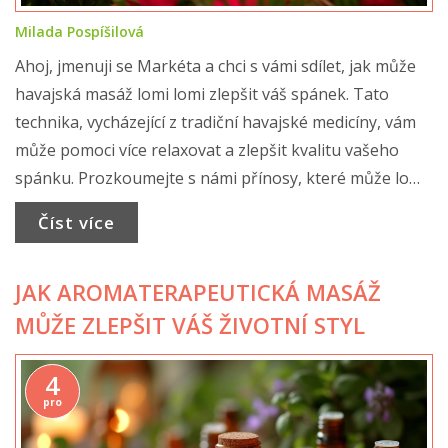
Milada Pospíšilová
Ahoj, jmenuji se Markéta a chci s vámi sdílet, jak může
havajská masáž lomi lomi zlepšit váš spánek. Tato
technika, vycházející z tradiční havajské medicíny, vám
může pomoci více relaxovat a zlepšit kvalitu vašeho
spánku. Prozkoumejte s námi přínosy, které může lomi
lomi masáž přinést vašemu zdraví a pohodě.
Číst více
Objekveme nový způsob, jak zlepšit náš spánek a
zároveň se hýčkat.
JAK AROMATERAPEUTICKÁ MASÁŽ
MŮŽE ZLEPŠIT VÁŠ ŽIVOTNÍ STYL
4
pro