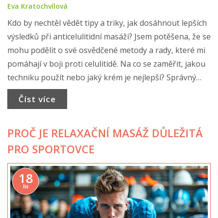
Eva Kratochvílová
Kdo by nechtěl vědět tipy a triky, jak dosáhnout lepších
výsledků při anticelulitidní masáži? Jsem potěšena, že se
mohu podělit o své osvědčené metody a rady, které mi
pomáhají v boji proti celulitidě. Na co se zaměřit, jakou
techniku použít nebo jaký krém je nejlepší? Správný
přístup a techniky mohou výsledky anticelulitidní
Číst více
masáže výrazně zlepšit. Vydejte se se mnou na cestu za
hladší a zdravější pokožkou.
PROČ JE RELAXAČNÍ MASÁŽ DŮLEŽITÁ
PRO SPORTOVCE
18
lis