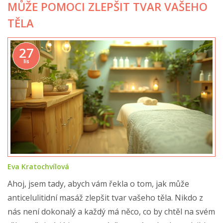
MŮŽE POMOCI ZLEPŠIT TVAR VAŠEHO
TĚLA
27
lis
Eva Kratochvílová
Ahoj, jsem tady, abych vám řekla o tom, jak může
anticelulitidní masáž zlepšit tvar vašeho těla. Nikdo z
nás není dokonalý a každý má něco, co by chtěl na svém