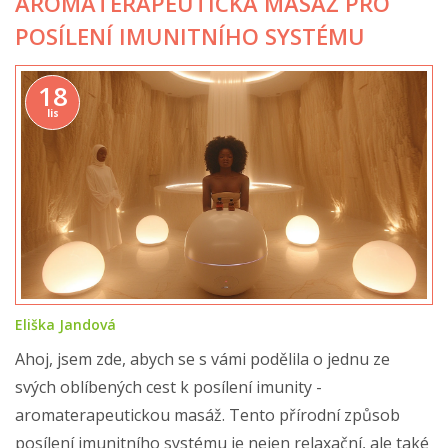
AROMATERAPEUTICKÁ MASÁŽ PRO
POSÍLENÍ IMUNITNÍHO SYSTÉMU
18
lis
Eliška Jandová
Ahoj, jsem zde, abych se s vámi podělila o jednu ze
svých oblíbených cest k posílení imunity -
aromaterapeutickou masáž. Tento přírodní způsob
posílení imunitního systému je nejen relaxační, ale také