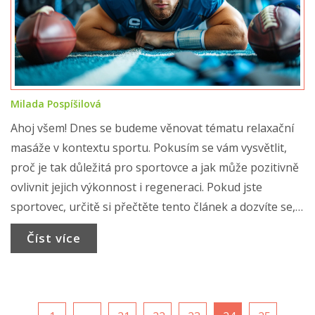
Milada Pospíšilová
Ahoj všem! Dnes se budeme věnovat tématu relaxační
masáže v kontextu sportu. Pokusím se vám vysvětlit,
proč je tak důležitá pro sportovce a jak může pozitivně
ovlivnit jejich výkonnost i regeneraci. Pokud jste
sportovec, určitě si přečtěte tento článek a dozvíte se,
jak si můžete pomocí masáže dopřát potřebný
Číst více
odpočinek a obnovit své síly. Uvidíte, že masáže nejsou
jen o relaxaci, ale také o péči o naše tělo.