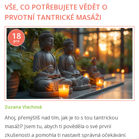
VŠE, CO POTŘEBUJETE VĚDĚT O
PRVOTNÍ TANTRICKÉ MASÁŽI
18
pro
Zuzana Vlachová
Ahoj, přemýšlíš nad tím, jak je to s tou tantrickou
masáží? Jsem tu, abych ti pověděla o své první
zkušenosti a pomohla ti nastavit správná očekávání.