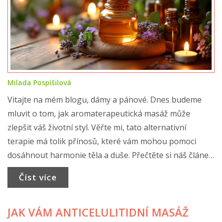
Milada Pospíšilová
Vitajte na mém blogu, dámy a pánové. Dnes budeme
mluvit o tom, jak aromaterapeutická masáž může
zlepšit váš životní styl. Věřte mi, tato alternativní
terapie má tolik přínosů, které vám mohou pomoci
dosáhnout harmonie těla a duše. Přečtěte si náš článek
a objevte, jak lze prostřednictvím něj dosáhnout
Číst více
hluboké relaxace a cítit se lépe. Těším se na vás!
JAK VÁM ANTICELULITIDNÍ MASÁŽ