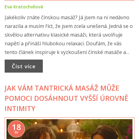
Eva Kratochvílová
Jakékoliv znáte čínskou masáž? Já jsem na ni nedávno
narazila a musím říct, že jsem zcela unešená. Jedná se o
skvělou alternativu klasické masáži, která uvolňuje
napětí a přináší hlubokou relaxaci. Doufám, že vás
tento článek inspiruje k vyzkoušení čínské masáže a
objevení jejích úžasných benefitů. Sdělím vám více o
Číst více
mém zážitku a jak vám může čínská masáž pomoci
zlepšit váš celkový pocit zdraví.
JAK VÁM TANTRICKÁ MASÁŽ MŮŽE
POMOCI DOSÁHNOUT VYŠŠÍ ÚROVNĚ
INTIMITY
18
lis