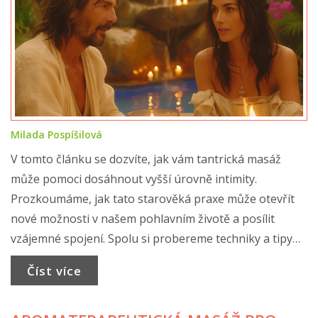
Milada Pospíšilová
V tomto článku se dozvíte, jak vám tantrická masáž
může pomoci dosáhnout vyšší úrovně intimity.
Prozkoumáme, jak tato starověká praxe může otevřít
nové možnosti v našem pohlavním životě a posílit
vzájemné spojení. Spolu si probereme techniky a tipy
pro tantrickou masáž a ukážeme vám, jak si ji můžete
Číst více
užívat s partnerem. Vydejte se se mnou na cestu plnou
objevování nových forem intimity.